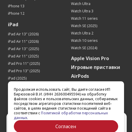
Watch Ultra
iPhone 13
Watch Ultra 3
iPhone 12
Watch 11 series
iPad
Watch SE (2025)
Watch Ultra 2
iPad Air 13" (2026)
Watch 10 series
iPad Air 11" (2026)
Watch SE (2024)
iPad Air 13'' (2025)
iPad Air 11" (2025)
Apple Vision Pro
iPad Pro 11" (2025)
Игровые приставки
iPad Pro 13" (2025)
AirPods
iPad (2025)
Аксессуары
iPad Pro 13'' (2024)
Продолжая использовать сайт, Вы даете согласие ИП
iPad Pro 11'' (2024)
Квадрокоптеры
Бирюзовой В.И. (ИНН 263600495594) на обработку
файлов cookies и пользовательских данных, собираемых
iPad Air 13'' (2024)
Apple TV
посредством агрегаторов статистики посетителей веб-
iPad Air 11" (2024)
сайтов, в целях ведения статистики посещений сайта в
Dyson
соответствии с
Политикой обработки персональных
iPad mini 7
данных
.
Сертификаты
Ваш город Ставрополь?
iPad Pro 12.9'' (2022)
Согласен
iPad Pro 11'' (2022)