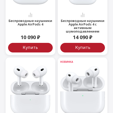
 Max
2024)
e Pencil
s
 (2022)
le EarPods
Беспроводные наушники
Беспроводные наушники
2022)
od
Apple AirPods 4
Apple AirPods 4 с
активным
s
)
Magic Mouse
шумоподавлением
10 090 ₽
14 090 ₽
pple Magic Keyboard
22)
e Air Tag
Купить
Купить
НОВИНКА