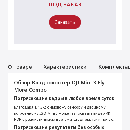
ПОД ЗАКАЗ
Заказать
О товаре
Характеристики
Комплекта
Обзор Квадрокоптер DJI Mini 3 Fly
Основные
More Combo
Цвет
Белый
Потрясающие кадры в любое время суток
Производитель
Благодаря 1/1,3-дюймовому сенсору и двойному
Производитель
DJI
встроенному ISO. Mini 3 может записывать видео 4K
Страна производитель
Китай
HDR с реалистичными цветами как днем, так и ночью.
Камера
Потрясающие результаты без особых