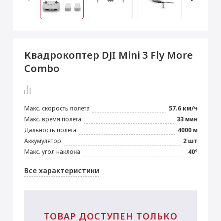
 Max
2024)
e Pencil
s
 (2022)
le EarPods
2022)
od
Квадрокоптер DJI Mini 3 Fly More
s
)
Magic Mouse
Combo
pple Magic Keyboard
22)
e Air Tag
Макс. скорость полета
57.6 км/ч
Макс. время полета
33 мин
Дальность полёта
4000 м
Аккумулятор
2 шт
Макс. угол наклона
40°
Все характеристики
ТОВАР ДОСТУПЕН ТОЛЬКО