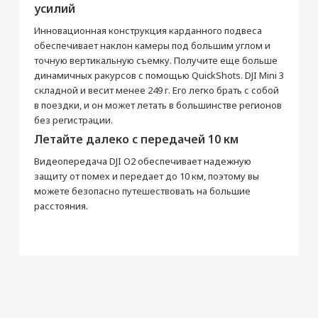
усилий
Разрешение видеосъемки (пикс)
4000 x 3000
Рабочая температура
от -10° до 40° C
Инновационная конструкция карданного подвеса
обеспечивает наклон камеры под большим углом и
Питание
точную вертикальную съемку. Получите еще больше
Тип аккумулятора
Li-Ion
динамичных ракурсов с помощью QuickShots. DJI Mini 3
Аккумулятор (мАч)
2453
складной и весит менее 249 г. Его легко брать с собой
в поездки, и он может летать в большинстве регионов
Память
без регистрации.
Поддержка карт памяти
Нет
Летайте далеко с передачей 10 км
Пульт дистанционного управления
Видеопередача DJI O2 обеспечивает надежную
защиту от помех и передает до 10 км, поэтому вы
Рабочая частота
2.400-2.4835 ГГц
можете безопасно путешествовать на большие
Раскрыть полностью
Интерфейсы и носители
расстояния.
Максимальный объем карты памяти
256 Гб
Подвес
Контролируемый угол
82.1°
Квадрокоптер
Максимальная скорость снижения
12.6 км/ч