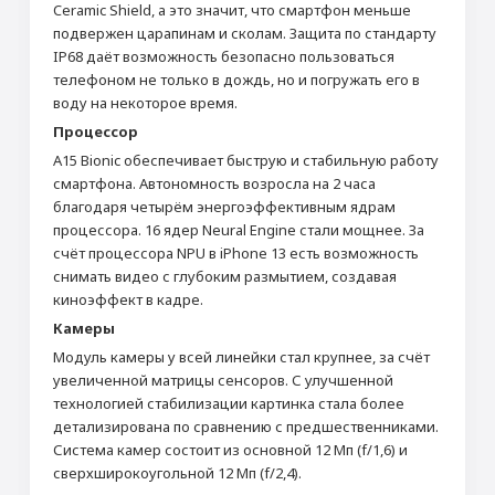
Ceramic Shield, а это значит, что смартфон меньше
подвержен царапинам и сколам. Защита по стандарту
IP68 даёт возможность безопасно пользоваться
телефоном не только в дождь, но и погружать его в
воду на некоторое время.
Процессор
A15 Bionic обеспечивает быструю и стабильную работу
смартфона. Автономность возросла на 2 часа
благодаря четырём энергоэффективным ядрам
процессора.
16 ядер Neural Engine стали мощнее. За
счёт процессора
NPU
в
iPhone 13 есть возможность
снимать видео с глубоким размытием, создавая
киноэффект в кадре.
Камеры
Модуль камеры у всей линейки стал крупнее, за счёт
увеличенной матрицы сенсоров. С улучшенной
технологией стабилизации картинка стала более
детализирована по сравнению с предшественниками.
Система камер состоит из основной 12 Мп (f/1,6) и
сверхширокоугольной 12 Мп (f/2,4).