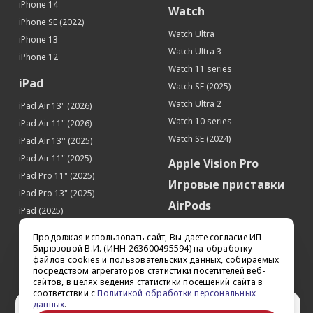
iPhone 14
Watch
iPhone SE (2022)
Watch Ultra
iPhone 13
Watch Ultra 3
iPhone 12
Watch 11 series
iPad
Watch SE (2025)
Watch Ultra 2
iPad Air 13" (2026)
Watch 10 series
iPad Air 11" (2026)
Watch SE (2024)
iPad Air 13'' (2025)
iPad Air 11" (2025)
Apple Vision Pro
iPad Pro 11" (2025)
Игровые приставки
iPad Pro 13" (2025)
AirPods
iPad (2025)
Аксессуары
iPad Pro 13'' (2024)
Продолжая использовать сайт, Вы даете согласие ИП
iPad Pro 11'' (2024)
Квадрокоптеры
Бирюзовой В.И. (ИНН 263600495594) на обработку
файлов cookies и пользовательских данных, собираемых
iPad Air 13'' (2024)
Apple TV
посредством агрегаторов статистики посетителей веб-
iPad Air 11" (2024)
сайтов, в целях ведения статистики посещений сайта в
Dyson
соответствии с
Политикой обработки персональных
iPad mini 7
данных
.
Сертификаты
Ваш город Ставрополь?