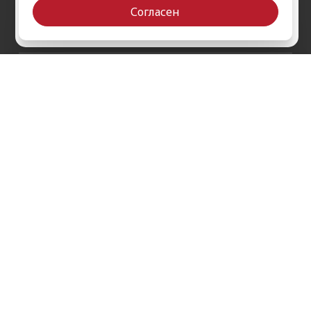
iPad Pro 12.9'' (2022)
Согласен
iPad Pro 11'' (2022)
Да
Выбрать другой
О компании
Как заказать
Обратная связь
Контакты
Обзоры
Кредит
Акции
Оплата и доставка
Войти на сайт
Гарантии и сервис
Политика конфиденциальности
Публичная оферта
Согласие на рекламную / новостную рассылку
Согласие на обработку персональных данных
Пользовательское соглашение
г. Ставрополь, проспект Кулакова, 9ж, 1 этаж