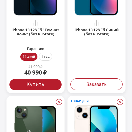
 Max
2024)
e Pencil
s
 (2022)
le EarPods
2022)
od
iPhone 13 128 Гб "Темная
iPhone 13 128 Гб Синий
ночь" (без RuStore)
(без RuStore)
s
)
Magic Mouse
pple Magic Keyboard
Гарантия:
22)
e Air Tag
14 дней
1 год
41 990 ₽
40 990 ₽
Купить
Заказать
ТОВАР ДНЯ
%
%