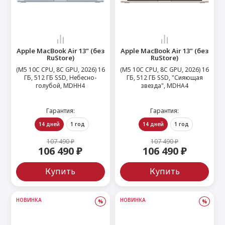
 Max
2024)
e Pencil
s
 (2022)
le EarPods
2022)
od
Apple MacBook Air 13" (без
Apple MacBook Air 13" (без
RuStore)
RuStore)
s
)
Magic Mouse
(M5 10C CPU, 8C GPU, 2026) 16
(M5 10C CPU, 8C GPU, 2026) 16
pple Magic Keyboard
ГБ, 512 ГБ SSD, Небесно-
ГБ, 512 ГБ SSD, "Сияющая
голубой, MDHH4
звезда", MDHA4
22)
e Air Tag
Гарантия:
Гарантия:
14 дней
1 год
14 дней
1 год
107 490 ₽
107 490 ₽
106 490 ₽
106 490 ₽
Купить
Купить
НОВИНКА
НОВИНКА
%
%