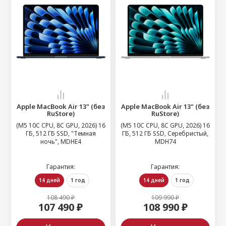
Apple MacBook Air 13" (без
Apple MacBook Air 13" (без
RuStore)
RuStore)
(M5 10C CPU, 8C GPU, 2026) 16
(M5 10C CPU, 8C GPU, 2026) 16
ГБ, 512 ГБ SSD, "Темная
ГБ, 512 ГБ SSD, Серебристый,
ночь", MDHE4
MDH74
Гарантия:
Гарантия:
14 дней
1 год
14 дней
1 год
108 490 ₽
109 990 ₽
107 490 ₽
108 990 ₽