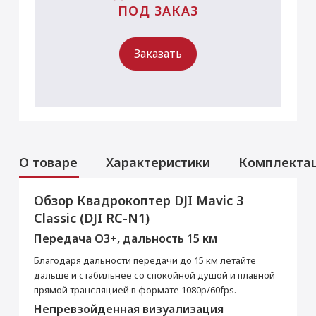
ПОД ЗАКАЗ
Заказать
О товаре
Характеристики
Комплекта
Обзор Квадрокоптер DJI Mavic 3
Основные
Classic (DJI RC-N1)
Цвет
Серый
Передача O3+, дальность 15 км
Корпус
Благодаря дальности передачи до 15 км летайте
Материал корпуса
Пластик
дальше и стабильнее со спокойной душой и плавной
Производитель
прямой трансляцией в формате 1080p/60fps.
Непревзойденная визуализация
Производитель
DJI