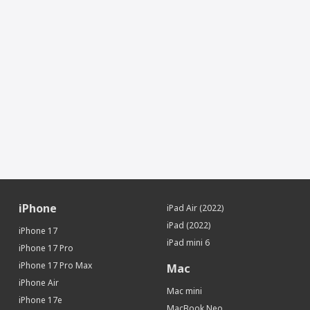
Максимальная скорость взлета
28.8 км/ч
Интеллектуальная аккумуляторная
батарея
Напряжение
15.4 В
Энергопотребление
77 Втч
Максимальная мощность зарядки
17.6 В
iPhone
iPad Air (2022)
iPad (2022)
iPhone 17
iPad mini 6
iPhone 17 Pro
iPhone 17 Pro Max
Mac
iPhone Air
Mac mini
iPhone 17e
MacBook Neo