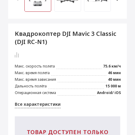
 Max
2024)
e Pencil
s
 (2022)
le EarPods
2022)
od
Квадрокоптер DJI Mavic 3 Classic
s
)
Magic Mouse
(DJI RC-N1)
pple Magic Keyboard
22)
e Air Tag
Макс. скорость полета
75.6 км/ч
Макс. время полета
46 мин
Макс. время зависания
40 мин
Дальность полёта
15 000 м
Операционная система
Android/ iOS
Все характеристики
ТОВАР ДОСТУПЕН ТОЛЬКО