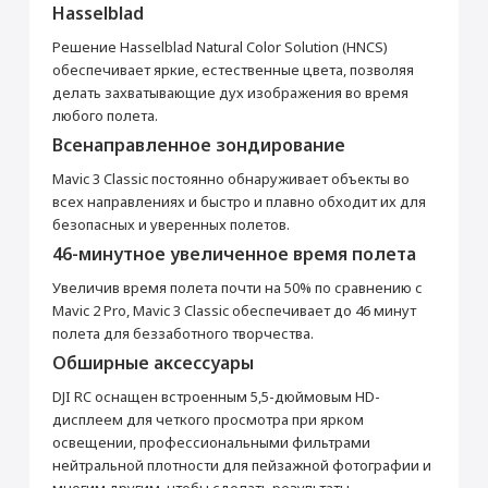
Hasselblad
Страна производитель
Китай
Решение Hasselblad Natural Color Solution (HNCS)
Габариты
обеспечивает яркие, естественные цвета, позволяя
Высота (мм)
107
делать захватывающие дух изображения во время
Ширина (мм)
283
любого полета.
Толщина (мм)
347
Всенаправленное зондирование
Вес (г)
895
Mavic 3 Classic постоянно обнаруживает объекты во
Камера
всех направлениях и быстро и плавно обходит их для
безопасных и уверенных полетов.
Основная камера (Мп)
20
46-минутное увеличенное время полета
Разрешение фотосъемки (пикс)
5280 × 3956
Видеозапись
Да
Увеличив время полета почти на 50% по сравнению с
Раскрыть полностью
Mavic 2 Pro, Mavic 3 Classic обеспечивает до 46 минут
Разрешение видеосъемки (пикс)
5120 × 2700
полета для беззаботного творчества.
Питание
Обширные аксессуары
Тип аккумулятора
Li-Ion
DJI RC оснащен встроенным 5,5-дюймовым HD-
Аккумулятор (мАч)
5000
дисплеем для четкого просмотра при ярком
Пульт дистанционного управления
освещении, профессиональными фильтрами
нейтральной плотности для пейзажной фотографии и
Рабочая частота
2.400–2.4835 ГГц 5.725–5.850 ГГц