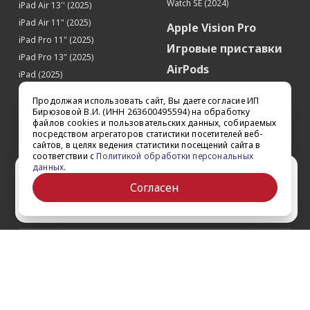
Watch SE (2024)
iPad Air 13'' (2025)
iPad Air 11" (2025)
Apple Vision Pro
iPad Pro 11" (2025)
Игровые приставки
iPad Pro 13" (2025)
AirPods
iPad (2025)
Аксессуары
iPad Pro 13'' (2024)
Продолжая использовать сайт, Вы даете согласие ИП
iPad Pro 11'' (2024)
Квадрокоптеры
Бирюзовой В.И. (ИНН 263600495594) на обработку
файлов cookies и пользовательских данных, собираемых
iPad Air 13'' (2024)
Apple TV
посредством агрегаторов статистики посетителей веб-
iPad Air 11" (2024)
сайтов, в целях ведения статистики посещений сайта в
Dyson
соответствии с
Политикой обработки персональных
iPad mini 7
данных
.
Сертификаты
Ваш город Ставрополь?
iPad Pro 12.9'' (2022)
Согласен
iPad Pro 11'' (2022)
Да
Выбрать другой
О компании
Как заказать
Обратная связь
Контакты
Обзоры