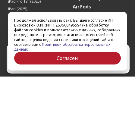
iPad Pro 13" (2025)
AirPods
iPad (2025)
Аксессуары
iPad Pro 13'' (2024)
Продолжая использовать сайт, Вы даете согласие ИП
iPad Pro 11'' (2024)
Квадрокоптеры
Бирюзовой В.И. (ИНН 263600495594) на обработку
файлов cookies и пользовательских данных, собираемых
iPad Air 13'' (2024)
Apple TV
посредством агрегаторов статистики посетителей веб-
iPad Air 11" (2024)
сайтов, в целях ведения статистики посещений сайта в
Dyson
соответствии с
Политикой обработки персональных
iPad mini 7
данных
.
Сертификаты
Ваш город Ставрополь?
iPad Pro 12.9'' (2022)
Согласен
iPad Pro 11'' (2022)
Да
Выбрать другой
О компании
Как заказать
Обратная связь
Контакты
Обзоры
Кредит
Акции
Оплата и доставка
Войти на сайт
Гарантии и сервис