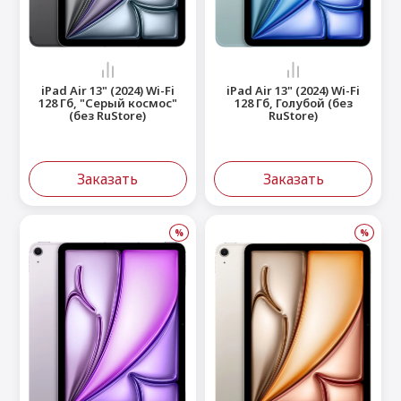
 Max
2024)
e Pencil
s
 (2022)
le EarPods
2022)
od
iPad Air 13" (2024) Wi-Fi
iPad Air 13" (2024) Wi-Fi
128 Гб, "Серый космос"
128 Гб, Голубой (без
s
)
Magic Mouse
(без RuStore)
RuStore)
pple Magic Keyboard
22)
e Air Tag
Заказать
Заказать
%
%