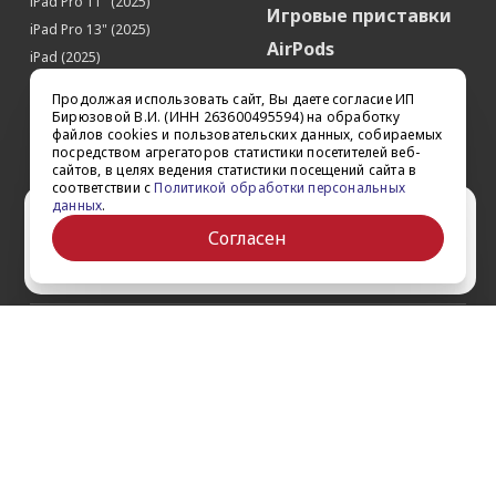
iPad Pro 11" (2025)
Игровые приставки
iPad Pro 13" (2025)
AirPods
iPad (2025)
Аксессуары
iPad Pro 13'' (2024)
Продолжая использовать сайт, Вы даете согласие ИП
iPad Pro 11'' (2024)
Квадрокоптеры
Бирюзовой В.И. (ИНН 263600495594) на обработку
файлов cookies и пользовательских данных, собираемых
iPad Air 13'' (2024)
Apple TV
посредством агрегаторов статистики посетителей веб-
iPad Air 11" (2024)
сайтов, в целях ведения статистики посещений сайта в
Dyson
соответствии с
Политикой обработки персональных
iPad mini 7
данных
.
Сертификаты
Ваш город Ставрополь?
iPad Pro 12.9'' (2022)
Согласен
iPad Pro 11'' (2022)
Да
Выбрать другой
О компании
Как заказать
Обратная связь
Контакты
Обзоры
Кредит
Акции
Оплата и доставка
Войти на сайт
Гарантии и сервис