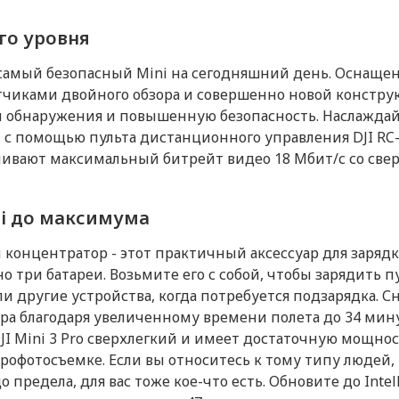
го уровня
аш самый безопасный Mini на сегодняшний день. Оснащ
иками двойного обзора и совершенно новой конструк
н обнаружения и повышенную безопасность. Наслажда
с помощью пульта дистанционного управления DJI RC-N
чивают максимальный битрейт видео 18 Мбит/с со све
ni до максимума
концентратор - этот практичный аксессуар для заряд
о три батареи. Возьмите его с собой, чтобы зарядить 
и другие устройства, когда потребуется подзарядка. 
а благодаря увеличенному времени полета до 34 мину
ry DJI Mini 3 Pro сверхлегкий и имеет достаточную мощн
эрофотосъемке. Если вы относитесь к тому типу людей
предела, для вас тоже кое-что есть. Обновите до Intellig