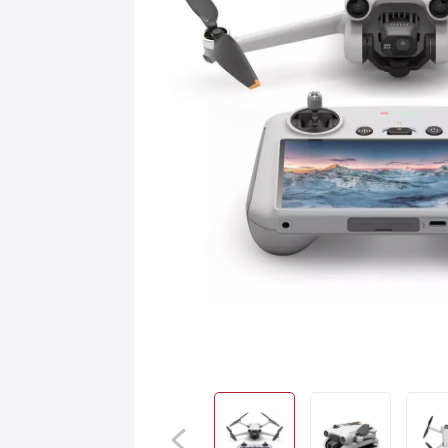
Игровые приставки
AirPods
С
Аксессуары
Квадрокоптеры
Apple TV
Dyson
Сертификаты
Акции