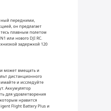
енный передними,
цией, он предлагает
йтесь плавным полетом
1 или нового DJI RC.
рхнизкой задержкой 120
ки может вмещать и
пульт дистанционного
Снимайте и исследуйте
т. Аккумулятор
ость для удовлетворения
, которым нравится
ent Flight Battery Plus и