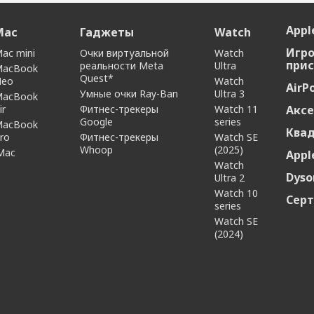
Apple
Mac
Гаджеты
Watch
Игр
ac mini
Очки виртуальной
Watch
прис
реальности Meta
Ultra
MacBook
Quest*
Neo
Watch
AirP
Умные очки Ray-Ban
Ultra 3
MacBook
ir
Фитнес-трекеры
Watch 11
Аксе
Google
series
MacBook
Ква
ro
Фитнес-трекеры
Watch SE
Whoop
(2025)
Mac
Appl
Watch
Dyso
Ultra 2
Watch 10
Сер
series
Watch SE
(2024)