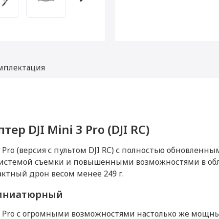
мплектация
ер DJI Mini 3 Pro (DJI RC)
вадрокоптер DJI Mini 3 Pro (DJI RC)
дрокоптер DJI Mini 3 Pro (DJI RC)
 Pro (версия с пультом DJI RC) с полностью обновлен
Датчики
системой съемки и повышенными возможностями в обл
ктный дрон весом менее 249 г.
Серый
Гироскоп
иниатюрный
Барометр
 Pro с огромными возможностями настолько же мощны