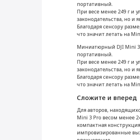
Производитель
портативный.
При весе менее 249 г и 
Страна производитель
законодательства, но и 
Благодаря сенсору разм
Габариты
что значит летать на Min
Вес (г)
Миниатюрный DJI Mini 3
портативный.
Камера
При весе менее 249 г и 
Основная камера (Мп)
законодательства, но и 
Благодаря сенсору разм
Видеозапись
что значит летать на Min
Разрешение видеосъемки (пи
Сложите и вперед
Питание
Для авторов, находящих
Mini 3 Pro весом менее 
Тип аккумулятора
компактная конструкция 
Аккумулятор (мАч)
импровизированные выхо