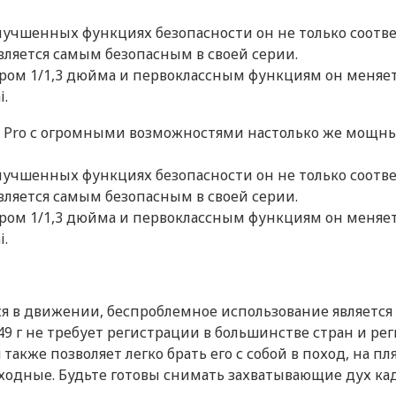
Интерфейсы и носите
DJI
улучшенных функциях безопасности он не только соотв
Китай
Интерфейсы
является самым безопасным в своей серии.
ером 1/1,3 дюйма и первоклассным функциям он меняет
Фоторежим
i.
249
Фоторежим
 Pro с огромными возможностями настолько же мощны
Подвес
улучшенных функциях безопасности он не только соотв
48
Контролируемый угол
является самым безопасным в своей серии.
ером 1/1,3 дюйма и первоклассным функциям он меняет
Да
Стабилизация
i.
кс)
8064 × 6048
Квадрокоптер
Максимальная горизонтальн
ся в движении, беспроблемное использование являетс
полета
249 г не требует регистрации в большинстве стран и рег
Li-Ion
Максимальное время полета
также позволяет легко брать его с собой в поход, на пл
2453
дные. Будьте готовы снимать захватывающие дух кад
Максимальная дальность по