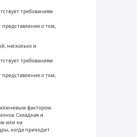
ли
етствует требованиям
Wi-Fi, Bluetooth
 представление о том,
есть
й, насколько и
етствует требованиям
82.1°
 представление о том,
есть
ая скорость
57.6 км/
я ключевым фактором.
ч
ионов. Складная и
34 мин
яж или на
ры, когда приходит
лета
4000 м