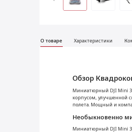
О товаре
Характеристики
Ко
Обзор Квадрокопт
Характеристики К
Комплектация Ква
Миниатюрный DJI Mini 3
Основные
корпусом, улучшенной 
полета. Мощный и компа
Цвет
Необыкновенно м
Производитель
Миниатюрный DJI Mini 3