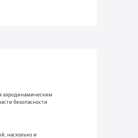
ным аэродинамическим
асти безопасности
Да
Да
й, насколько и