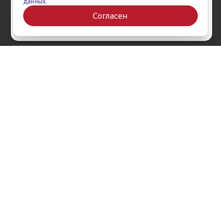
данных
.
Сертификаты
Ваш город Ставрополь?
iPad Pro 12.9'' (2022)
Согласен
iPad Pro 11'' (2022)
Да
Выбрать другой
О компании
Как заказать
Обратная связь
Контакты
Обзоры
Кредит
Акции
Оплата и доставка
Войти на сайт
Гарантии и сервис
Политика конфиденциальности
Публичная оферта
Согласие на рекламную / новостную рассылку
Согласие на обработку персональных данных
Пользовательское соглашение
г. Ставрополь, проспект Кулакова, 9ж, 1 этаж