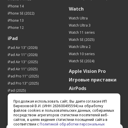
iPhone 14
Watch
iPhone SE (2022)
Watch Ultra
iPhone 13
Watch Ultra 3
iPhone 12
Watch 11 series
iPad
Watch SE (2025)
Watch Ultra 2
iPad Air 13" (2026)
Watch 10 series
iPad Air 11" (2026)
Watch SE (2024)
iPad Air 13'' (2025)
iPad Air 11" (2025)
Apple Vision Pro
iPad Pro 11" (2025)
Игровые приставки
iPad Pro 13" (2025)
AirPods
iPad (2025)
Аксессуары
iPad Pro 13'' (2024)
Продолжая использовать сайт, Вы даете согласие ИП
iPad Pro 11'' (2024)
Квадрокоптеры
Бирюзовой В.И. (ИНН 263600495594) на обработку
файлов cookies и пользовательских данных, собираемых
iPad Air 13'' (2024)
Apple TV
посредством агрегаторов статистики посетителей веб-
iPad Air 11" (2024)
сайтов, в целях ведения статистики посещений сайта в
Dyson
соответствии с
Политикой обработки персональных
iPad mini 7