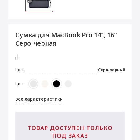
 Max
2024)
e Pencil
s
 (2022)
le EarPods
2022)
od
Сумка для MacBook Pro 14", 16"
s
)
Magic Mouse
Серо-черная
pple Magic Keyboard
22)
e Air Tag
Цвет
Серо-черный
Цвет
Все характеристики
ТОВАР ДОСТУПЕН ТОЛЬКО
ПОД ЗАКАЗ