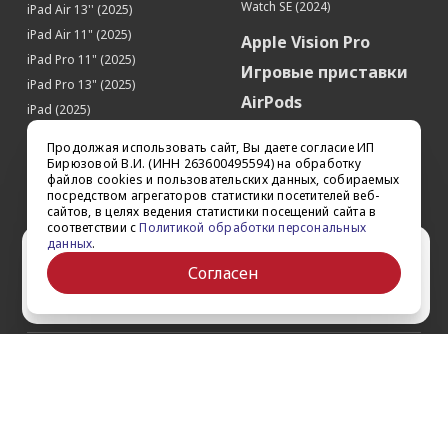
Watch SE (2024)
iPad Air 13'' (2025)
iPad Air 11" (2025)
Apple Vision Pro
iPad Pro 11" (2025)
Игровые приставки
iPad Pro 13" (2025)
AirPods
iPad (2025)
Аксессуары
iPad Pro 13'' (2024)
Продолжая использовать сайт, Вы даете согласие ИП
iPad Pro 11'' (2024)
Квадрокоптеры
Бирюзовой В.И. (ИНН 263600495594) на обработку
файлов cookies и пользовательских данных, собираемых
iPad Air 13'' (2024)
Apple TV
посредством агрегаторов статистики посетителей веб-
iPad Air 11" (2024)
сайтов, в целях ведения статистики посещений сайта в
Dyson
соответствии с
Политикой обработки персональных
iPad mini 7
данных
.
Сертификаты
Ваш город Ставрополь?
iPad Pro 12.9'' (2022)
Согласен
iPad Pro 11'' (2022)
Да
Выбрать другой
О компании
Как заказать
Обратная связь
Контакты
Обзоры