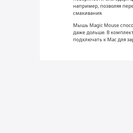
например, позволяя пе
смахивания.
Производитель
Мышь Magic Mouse спосо
Страна производитель
даже дольше. В комплек
Magic Mouse 3
подключать к Mac для за
Габариты
Высота (мм)
Ширина (мм)
Толщина (мм)
Вес (г)