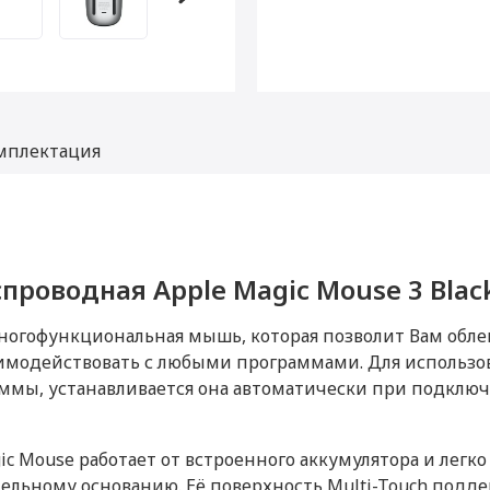
мплектация
роводная Apple Magic Mouse 3 Blac
 Мышь беспроводная Apple Magic Mo
ышь беспроводная Apple Magic Mous
многофункциональная мышь, которая позволит Вам обле
Подключение
имодействовать с любыми программами. Для использ
мы, устанавливается она автоматически при подключе
Черный
Bluetooth
авой руки, для левой руки,
Питание
дка аккумуляторов внутри
 Mouse работает от встроенного аккумулятора и легко
тва, сенсорная прокрутка,
цельному основанию. Её поверхность Multi-Touch подд