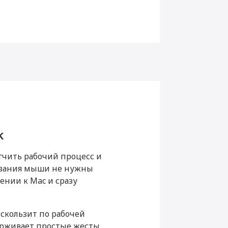
k
use 3 Black
e 3 Black
гчить рабочий процесс и
ования мыши не нужны
нии к Mac и сразу
4.2
 скользит по рабочей
ерживает простые жесты,