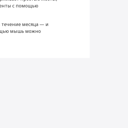
дания (дней)
30
менты с помощью
Li-Ion
в течение месяца — и
можности
омощью мышь можно
беспроводная, оптическая
лазерная
ли
Bluetooth