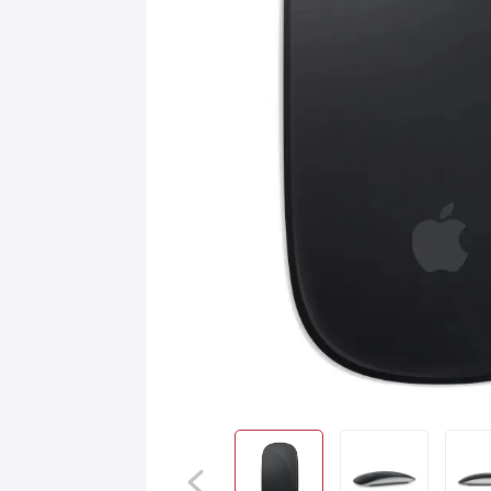
Игровые приставки
AirPods
С
Аксессуары
Квадрокоптеры
Apple TV
Dyson
Сертификаты
Акции