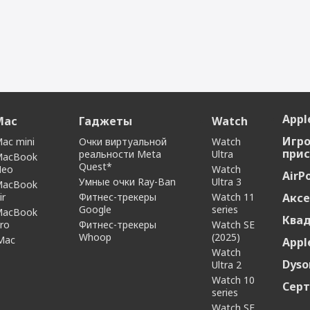
Apple
Mac
Гаджеты
Watch
Игр
ac mini
Очки виртуальной
Watch
прис
реальности Meta
Ultra
MacBook
Quest*
Neo
Watch
AirP
Умные очки Ray-Ban
Ultra 3
MacBook
ir
Фитнес-трекеры
Watch 11
Аксе
Google
series
MacBook
Ква
ro
Фитнес-трекеры
Watch SE
Whoop
(2025)
Mac
Appl
Watch
Dyso
Ultra 2
Watch 10
Сер
series
Watch SE