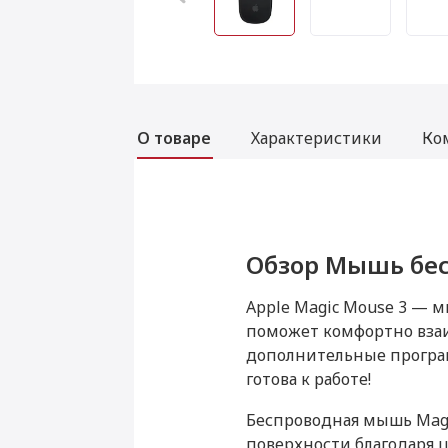
О товаре
Характеристики
Ко
Обзор Мышь бесп
Характеристики
Комплектация М
Apple Magic Mouse 3 — 
Основные
поможет комфортно вза
дополнительные програм
Цвет
готова к работе!
Дополнительная
Для пр
информация
заря
Беспроводная мышь Magic
устройс
поверхности благодаря 