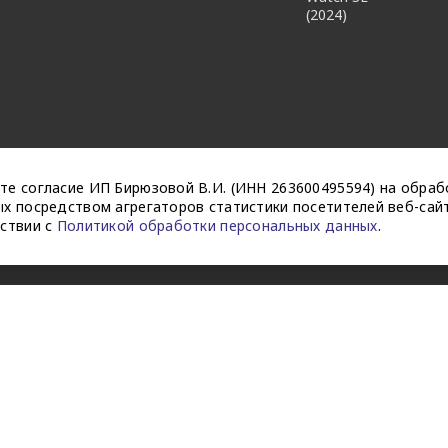
(2024)
те согласие ИП Бирюзовой В.И. (ИНН 263600495594) на обраб
х посредством агрегаторов статистики посетителей веб-сайт
тствии с
Политикой обработки персональных данных
.
ти
Публичная оферта
Согласие на рекламную / новостную 