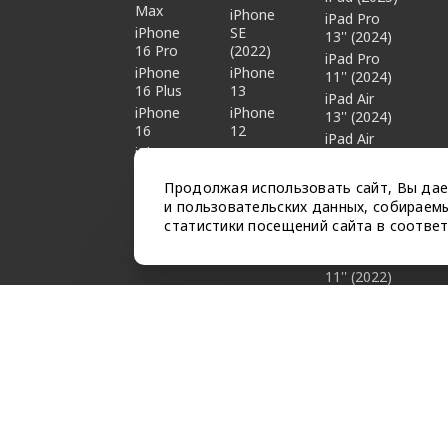
Max
iPhone
iPad Pro
iPhone
SE
13'' (2024)
16 Pro
(2022)
iPad Pro
iPhone
iPhone
11'' (2024)
16 Plus
13
iPad Air
iPhone
iPhone
13'' (2024)
16
12
iPad Air
iPhone
11" (2024)
16e
iPad mini 7
Продолжая использовать сайт, Вы дае
iPad Pro
и пользовательских данных, собираемы
12.9''
статистики посещений сайта в соотве
(2022)
iPad Pro
11'' (2022)
iPad Air
(2022)
iPad (2022)
iPad mini 6
© 2026 TWIGO
Политика конфиденциальнос