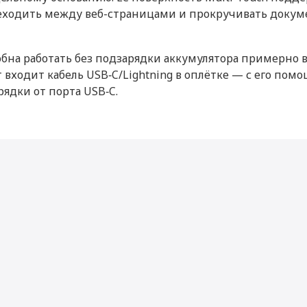
Время работы в режиме ожи
горизонтальная прокрутка
реходить между веб-страницами и прокручивать доку
Тип аккумулятора
бна работать без подзарядки аккумулятора примерно 
Функциональные воз
Китай
т входит кабель USB‑C/Lightning в оплётке — с его п
Кабель Lightning/USB-C
Дополнительные
рядки от порта USB‑C.
возможности
21.6
Интерфейсы и носите
113.5
Интерфейсы
57.1
99