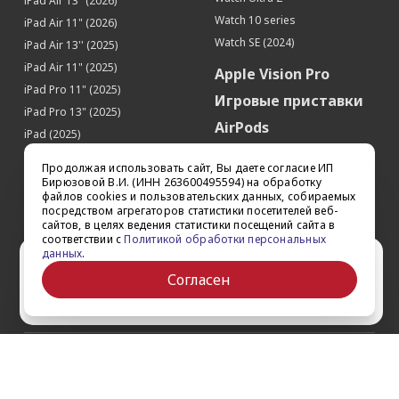
iPad Air 13" (2026)
Watch 10 series
iPad Air 11" (2026)
Watch SE (2024)
iPad Air 13'' (2025)
iPad Air 11" (2025)
Apple Vision Pro
iPad Pro 11" (2025)
Игровые приставки
iPad Pro 13" (2025)
AirPods
iPad (2025)
Аксессуары
iPad Pro 13'' (2024)
Продолжая использовать сайт, Вы даете согласие ИП
iPad Pro 11'' (2024)
Квадрокоптеры
Бирюзовой В.И. (ИНН 263600495594) на обработку
файлов cookies и пользовательских данных, собираемых
iPad Air 13'' (2024)
Apple TV
посредством агрегаторов статистики посетителей веб-
iPad Air 11" (2024)
сайтов, в целях ведения статистики посещений сайта в
Dyson
соответствии с
Политикой обработки персональных
iPad mini 7
данных
.
Сертификаты
Ваш город Ставрополь?
iPad Pro 12.9'' (2022)
Согласен
iPad Pro 11'' (2022)
Да
Выбрать другой
О компании
Как заказать
Обратная связь