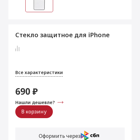
 Max
2024)
e Pencil
s
 (2022)
le EarPods
2022)
od
Стекло защитное для iPhone
s
)
Magic Mouse
pple Magic Keyboard
22)
e Air Tag
Все характеристики
690 ₽
Нашли дешевле?
В корзину
Оформить через