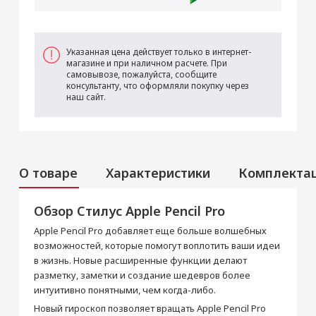
Указанная цена действует только в интернет-
магазине и при наличном расчете. При
самовывозе, пожалуйста, сообщите
консультанту, что оформляли покупку через
наш сайт.
О товаре
Характеристики
Комплекта
Обзор Стилус Apple Pencil Pro
Основные
Apple Pencil Pro добавляет еще больше волшебных
Цвет
Белый
возможностей, которые помогут воплотить ваши идеи
Производитель
в жизнь. Новые расширенные функции делают
разметку, заметки и создание шедевров более
Страна производитель
Китай
интуитивно понятными, чем когда-либо.
Новый гироскоп позволяет вращать Apple Pencil Pro
Раскрыть полностью