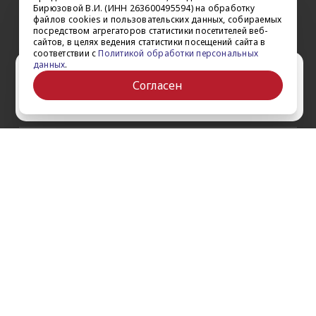
iPad Pro 11'' (2024)
Квадрокоптеры
Бирюзовой В.И. (ИНН 263600495594) на обработку
файлов cookies и пользовательских данных, собираемых
iPad Air 13'' (2024)
Apple TV
посредством агрегаторов статистики посетителей веб-
iPad Air 11" (2024)
сайтов, в целях ведения статистики посещений сайта в
Dyson
соответствии с
Политикой обработки персональных
iPad mini 7
данных
.
Сертификаты
Ваш город Ставрополь?
iPad Pro 12.9'' (2022)
Согласен
iPad Pro 11'' (2022)
Да
Выбрать другой
О компании
Как заказать
Обратная связь
Контакты
Обзоры
Кредит
Акции
Оплата и доставка
Войти на сайт
Гарантии и сервис
Политика конфиденциальности
Публичная оферта
Согласие на рекламную / новостную рассылку