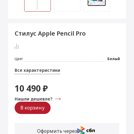
 Max
2024)
e Pencil
s
 (2022)
le EarPods
2022)
od
Стилус Apple Pencil Pro
s
)
Magic Mouse
pple Magic Keyboard
22)
e Air Tag
Цвет
Белый
Все характеристики
10 490 ₽
Нашли дешевле?
В корзину
Оформить через