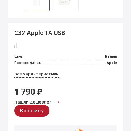
 Max
2024)
e Pencil
s
 (2022)
le EarPods
2022)
od
СЗУ Apple 1A USB
s
)
Magic Mouse
pple Magic Keyboard
22)
e Air Tag
Цвет
Белый
Производитель
Apple
Все характеристики
1 790 ₽
Нашли дешевле?
В корзину