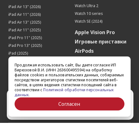
Watch Ultra 2
iPad Air 13" (2026)
Watch 10 series
iPad Air 11" (2026)
Watch SE (2024)
iPad Air 13'' (2025)
iPad Air 11" (2025)
Apple Vision Pro
iPad Pro 11" (2025)
Игровые приставки
iPad Pro 13" (2025)
AirPods
iPad (2025)
Аксессуары
iPad Pro 13'' (2024)
Продолжая использовать сайт, Вы даете согласие ИП
iPad Pro 11'' (2024)
Квадрокоптеры
Бирюзовой В.И. (ИНН 263600495594) на обработку
файлов cookies и пользовательских данных, собираемых
iPad Air 13'' (2024)
Apple TV
посредством агрегаторов статистики посетителей веб-
iPad Air 11" (2024)
сайтов, в целях ведения статистики посещений сайта в
Dyson
соответствии с
Политикой обработки персональных
iPad mini 7
данных
.
Сертификаты
Ваш город Ставрополь?
iPad Pro 12.9'' (2022)
Согласен
iPad Pro 11'' (2022)
Да
Выбрать другой
О компании