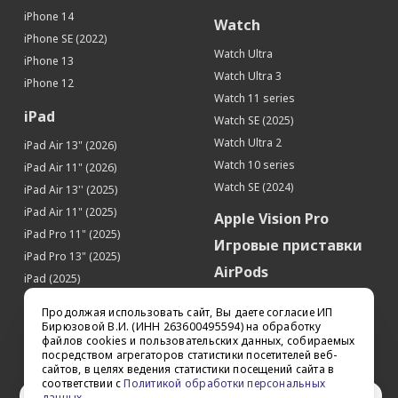
iPhone 14
Watch
iPhone SE (2022)
Watch Ultra
iPhone 13
Watch Ultra 3
iPhone 12
Watch 11 series
iPad
Watch SE (2025)
Watch Ultra 2
iPad Air 13" (2026)
Watch 10 series
iPad Air 11" (2026)
Watch SE (2024)
iPad Air 13'' (2025)
iPad Air 11" (2025)
Apple Vision Pro
iPad Pro 11" (2025)
Игровые приставки
iPad Pro 13" (2025)
AirPods
iPad (2025)
Аксессуары
iPad Pro 13'' (2024)
Продолжая использовать сайт, Вы даете согласие ИП
iPad Pro 11'' (2024)
Квадрокоптеры
Бирюзовой В.И. (ИНН 263600495594) на обработку
файлов cookies и пользовательских данных, собираемых
iPad Air 13'' (2024)
Apple TV
посредством агрегаторов статистики посетителей веб-
iPad Air 11" (2024)
сайтов, в целях ведения статистики посещений сайта в
Dyson
соответствии с
Политикой обработки персональных
iPad mini 7
данных
.