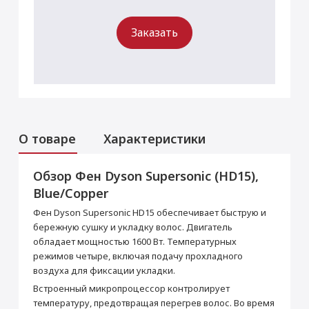
Заказать
О товаре
Характеристики
Обзор Фен Dyson Supersonic (HD15),
Комплектация техники Dyson может отличаться
Blue/Copper
в зависимости от региона. Актуальную
комплектацию выбранного устройства
Фен Dyson Supersonic HD15 обеспечивает быструю и
уточняйте у операторов
бережную сушку и укладку волос. Двигатель
обладает мощностью 1600 Вт. Температурных
режимов четыре, включая подачу прохладного
Основные
воздуха для фиксации укладки.
Цвет
Синий/Медь
Встроенный микропроцессор контролирует
Насадки
насадка-диффузор, насадка-
температуру, предотвращая перегрев волос. Во время
концентратор