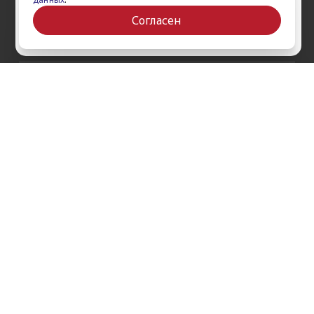
Сертификаты
Ваш город Ставрополь?
iPad Pro 12.9'' (2022)
Согласен
iPad Pro 11'' (2022)
Да
Выбрать другой
О компании
Как заказать
Обратная связь
Контакты
Обзоры
Кредит
Акции
Оплата и доставка
Войти на сайт
Гарантии и сервис
Политика конфиденциальности
Публичная оферта
Согласие на рекламную / новостную рассылку
Согласие на обработку персональных данных
Пользовательское соглашение
г. Ставрополь, проспект Кулакова, 9ж, 1 этаж