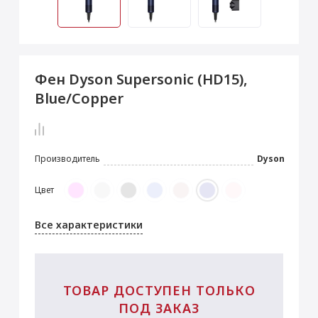
 Max
2024)
e Pencil
s
 (2022)
le EarPods
2022)
od
Фен Dyson Supersonic (HD15),
s
)
Magic Mouse
Blue/Copper
pple Magic Keyboard
22)
e Air Tag
Производитель
Dyson
Цвет
Все характеристики
ТОВАР ДОСТУПЕН ТОЛЬКО
ПОД ЗАКАЗ