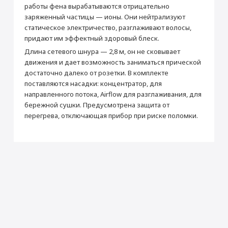
работы фена вырабатываются отрицательно
Количество режимов
4
заряженный частицы — ионы. Они нейтрализуют
Количество скоростей
3
статическое электричество, разглаживают волосы,
придают им эффектный здоровый блеск.
Функции
"холодный воздух", регулировка
температуры, ионизация, защита от
Длина сетевого шнура — 2,8 м, он не сковывает
перегрева
движения и дает возможность заниматься прической
Длина шнура (м)
2.8
достаточно далеко от розетки. В комплекте
поставляются насадки: концентратор, для
Корпус
направленного потока, Airflow для разглаживания, для
Материал корпуса
Пластик
бережной сушки. Предусмотрена защита от
перегрева, отключающая прибор при риске поломки.
Производитель
Производитель
Dyson
Габариты
Высота (мм)
78
Ширина (мм)
245
Раскрыть полностью
Толщина (мм)
97
Вес (г)
560
Дополнительная информация