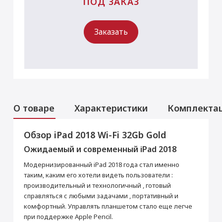
ПОД ЗАКАЗ
Заказать
О товаре
Характеристики
Комплекта
Обзор iPad 2018 Wi-Fi 32Gb Gold
Услуги
Данная модель могла быть ранее
Ожидаемый и современный iPad 2018
активирована, что не влияет на срок
Перенос данных (iPhone, iPad)
гарантийного обслуживания в нашем
Модернизированный iPad 2018 года стал именно
магазине.
от 990 ₽
Товар является новым, не проходил
таким, каким его хотели видеть пользователи :
процедуру привязки к аккаунту Apple ID, не
производительный и технологичный , готовый
был использован. Внешний вид товара,
Добавить в корзину
справляться с любыми задачами , портативный и
функциональность и иные свойства
комфортный. Управлять планшетом стало еще легче
сохраняются.
при поддержке Apple Pencil.
iPad 2018
Кабель USB / Lightning