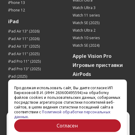
Watch Ultra
iPhone 13
Watch Ultra 3
iPhone 12
Watch 11 series
iPad
Watch SE (2025)
Watch Ultra 2
iPad Air 13" (2026)
Watch 10 series
iPad Air 11" (2026)
Watch SE (2024)
iPad Air 13'' (2025)
iPad Air 11" (2025)
Apple Vision Pro
iPad Pro 11" (2025)
Игровые приставки
iPad Pro 13" (2025)
AirPods
iPad (2025)
Аксессуары
iPad Pro 13'' (2024)
Продолжая использовать сайт, Вы даете согласие ИП
iPad Pro 11'' (2024)
Квадрокоптеры
Бирюзовой В.И. (ИНН 263600495594) на обработку
файлов cookies и пользовательских данных, собираемых
iPad Air 13'' (2024)
Apple TV
посредством агрегаторов статистики посетителей веб-
iPad Air 11" (2024)
сайтов, в целях ведения статистики посещений сайта в
Dyson
соответствии с
Политикой обработки персональных
iPad mini 7
данных
.
Сертификаты
Ваш город Ставрополь?
iPad Pro 12.9'' (2022)
Согласен
iPad Pro 11'' (2022)
Да
Выбрать другой