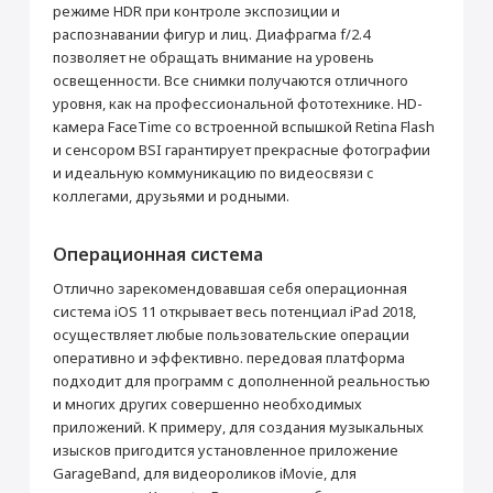
режиме HDR при контроле экспозиции и
Количество ядер процессора
4
распознавании фигур и лиц. Диафрагма f/2.4
позволяет не обращать внимание на уровень
Память
освещенности. Все снимки получаются отличного
Оперативная память (Мб)
2048
уровня, как на профессиональной фототехнике. HD-
Встроенная память
32 Гб
камера FaceTime со встроенной вспышкой Retina Flash
Поддержка карт памяти
Нет
и сенсором BSI гарантирует прекрасные фотографии
и идеальную коммуникацию по видеосвязи с
Датчики
коллегами, друзьями и родными.
Акселерометр
Да
Гироскоп
Да
Операционная система
Датчик освещенности
Да
Отлично зарекомендовавшая себя операционная
Геомагнитный датчик (цифровой
Да
система iOS 11 открывает весь потенциал iPad 2018,
компас)
осуществляет любые пользовательские операции
Барометр
Да
оперативно и эффективно. передовая платформа
Touch ID (Сканер отпечатков пальцев)
Да
подходит для программ с дополненной реальностью
и многих других совершенно необходимых
Требования к среде эксплуатации
приложений. К примеру, для создания музыкальных
Температура при эксплуатации
от 0°C до 35 °C
изысков пригодится установленное приложение
Температура при хранении
от –20°C до 45 °C
GarageBand, для видеороликов iMovie, для