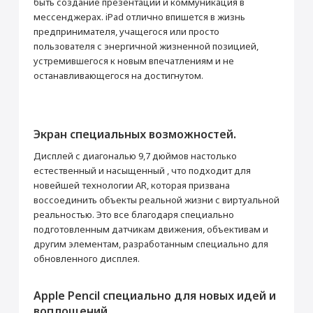
быть создание презентации и коммуникация в
Вес (г)
478
Раскрыть полностью
мессенджерах. iPad отлично впишется в жизнь
Подключение
предпринимателя, учащегося или просто
пользователя с энергичной жизненной позицией,
Bluetooth
4.2
устремившегося к новым впечатлениям и не
Wi-Fi
IEEE 802.11 a, b, g, n, ac
останавливающегося на достигнутом.
Камера
Автофокус
Да
Встроенная вспышка
Светодиодная
Экран специальных возможностей.
Панорамная съёмка
Да
Дисплей с диагональю 9,7 дюймов настолько
Серийная съёмка
Да
естественный и насыщенный , что подходит для
Определение лиц
Да
новейшей технологии AR, которая призвана
воссоединить объекты реальной жизни с виртуальной
Привязка фотографий к месту съёмки
Да
реальностью. Это все благодаря специально
Видеозапись
Да
подготовленным датчикам движения, объективам и
Разрешение видеосъемки (пикс)
1920 × 1080 (FullHD)
другим элементам, разработанным специально для
Стабилизатор изображения
Да
обновленного дисплея.
Стабилизатор видео
Да
Apple Pencil специально для новых идей и
Питание
воплощений