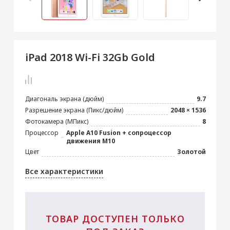
 Max
2024)
e Pencil
s
 (2022)
le EarPods
2022)
od
iPad 2018 Wi-Fi 32Gb Gold
s
)
Magic Mouse
pple Magic Keyboard
22)
e Air Tag
Диагональ экрана (дюйм)
9.7
Разрешение экрана (Пикс/дюйм)
2048 × 1536
Фотокамера (МПикс)
8
Процессор
Apple A10 Fusion + сопроцессор
движения M10
Цвет
Золотой
Все характеристики
ТОВАР ДОСТУПЕН ТОЛЬКО