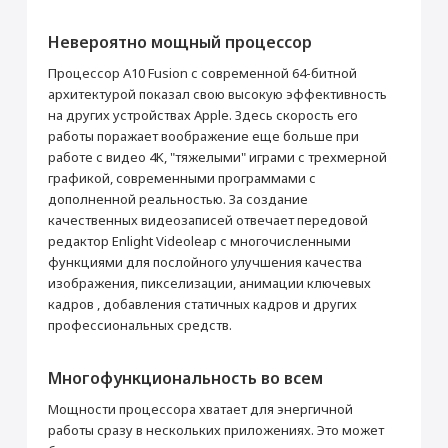
Прошивка/восстановление/обновление ПО
Основные
Невероятно мощный процессор
iPhone, iPad, MacBook
Цвет
Золотой
Процессор A10 Fusion с современной 64-битной
от 990 ₽
Операционная система
iOS 10
архитектурой показал свою высокую эффективность
Дополнительная информация
Олеофобное покрытие
на других устройствах Apple. Здесь скорость его
Добавить в корзину
работы поражает воображение еще больше при
Корпус
работе с видео 4K, "тяжелыми" играми с трехмерной
Материал корпуса
Алюминий, Стекло
графикой, современными программами с
дополненной реальностью. За создание
Адаптер питания USB
Мультимедиа
Настройка Apple ID
качественных видеозаписей отвечает передовой
Воспроизведение видео (ч)
от 490 ₽
10
редактор Enlight Videoleap с многочисленными
функциями для послойного улучшения качества
Производитель
изображения, пикселизации, анимации ключевых
Добавить в корзину
Производитель
Apple
кадров , добавления статичных кадров и других
профессиональных средств.
Страна производитель
Китай
Габариты
Многофункциональность во всем
Высота (мм)
240
Мощности процессора хватает для энергичной
Ширина (мм)
169.5
работы сразу в нескольких приложениях. Это может
Толщина (мм)
7.5