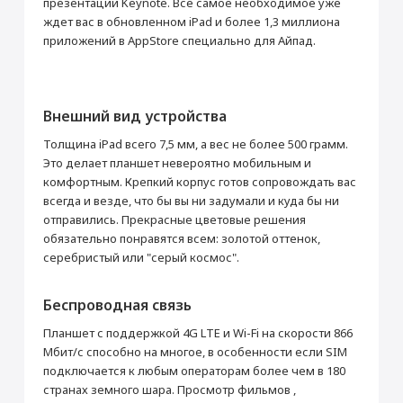
презентации Keynote. Все самое необходимое уже
Относительная
от 5% до 95%
влажность
без конденсации
ждет вас в обновленном iPad и более 1,3 миллиона
приложений в AppStore специально для Айпад.
Высота при эксплуатации
протестировано до 3000 м
Местоположение
Поддержка GPS
Да
Внешний вид устройства
Поддержка ГЛОНАСС
Да
Цифровой компас
Да
Толщина iPad всего 7,5 мм, а вес не более 500 грамм.
Это делает планшет невероятно мобильным и
комфортным. Крепкий корпус готов сопровождать вас
всегда и везде, что бы вы ни задумали и куда бы ни
отправились. Прекрасные цветовые решения
обязательно понравятся всем: золотой оттенок,
серебристый или "серый космос".
Беспроводная связь
Планшет с поддержкой 4G LTE и Wi-Fi на скорости 866
Мбит/с способно на многое, в особенности если SIM
подключается к любым операторам более чем в 180
странах земного шара. Просмотр фильмов ,