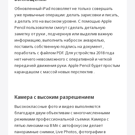
Время работы в интернете через
10
сотовую сеть (ч)
Обновленный iPad позволяет не только совершать
Время работы в интернете через Wi-Fi
10
уже привычные операции: делать зарисовки и писать,
(ч)
а делать это на высоком уровне. С помощью Apple
Интерфейсы
Pencil пользователи смогут сделать детальную
заметку от руки , подчеркнув или выделив важную
Разъем Lightning
Да
информацию, выполнить набросок акварелью,
Разъем 3.5 мм для подкл. Гарнитуры
Да
поставить собственную подпись на документ ,
поработать с файлом PDF. Для устройства 2018 года
Дисплей
нет ничего невозможного с оперативной и четкой
Диагональ (дюйм)
9.7
передачей движения руки. Apple Pencil будет простым
Тип дисплея
Retina HD
карандашом с массой новых перспектив .
Разрешение (пикс)
2048 × 1536
Число пикселей на дюйм (PPI)
264
Сенсорный дисплей
Да
Камера с высоким разрешением
Тип сенсорного дисплея
Ёмкостный
Высококлассные фото и видео выполняются
Устойчивое к царапинам стекло
Да
благодаря двум объективам с многочисленными
Поддержка Multitouch
Да
режимами профессиональной съемки. Камера с
пятью линзами на 8 Мп с автофокусом делает
Процессор
панорамные снимки, Live Photos, фотографии в
Процессор
Apple A10 Fusion