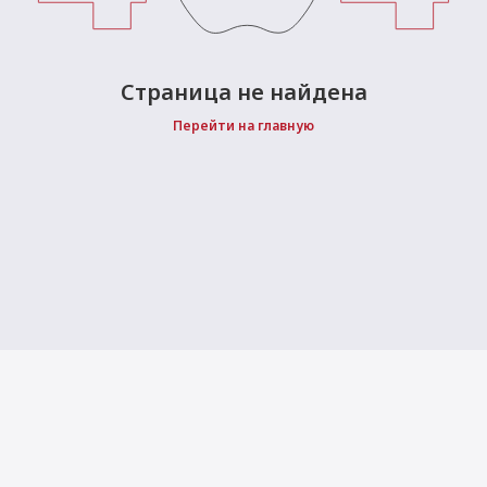
 Max
2024)
e Pencil
s
 (2022)
le EarPods
Страница не найдена
2022)
od
Перейти на главную
s
)
Magic Mouse
pple Magic Keyboard
22)
e Air Tag