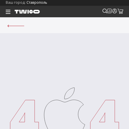
Ваш город:
Ставрополь
д
д
д
д
д
д
д
д
2026)
льной реальности
tch
ля iPhone
2026)
se
ля iPad
Ray-Ban
 Max
2025)
es
on 5
ля Mac
еры Google
2025)
3)
е наушники Sony
ля Watch
еры Whoop
2025)
5)
ля AirPods
 Max
2025)
ые внешние
ы
es
е зарядные
s
2024)
4)
2024)
2024)
ы