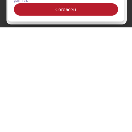
данных
.
Сертификаты
Ваш город Ставрополь?
iPad Pro 12.9'' (2022)
Согласен
iPad Pro 11'' (2022)
Да
Выбрать другой
О компании
Как заказать
Обратная связь
Контакты
Обзоры
Кредит
Акции
Оплата и доставка
Войти на сайт
Гарантии и сервис
Политика конфиденциальности
Публичная оферта
Согласие на рекламную / новостную рассылку
Согласие на обработку персональных данных
Пользовательское соглашение
г. Ставрополь, проспект Кулакова, 9ж, 1 этаж