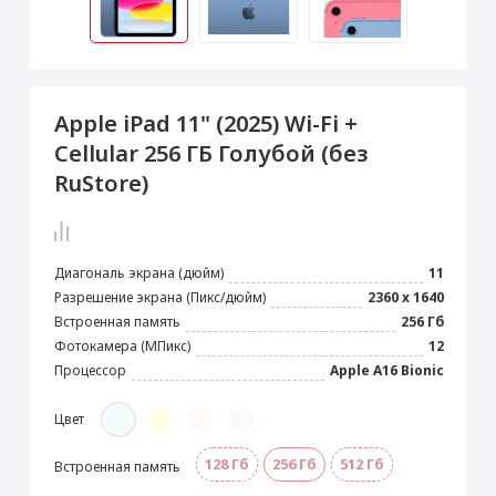
 Max
2024)
e Pencil
s
 (2022)
le EarPods
2022)
od
Apple iPad 11" (2025) Wi-Fi +
s
)
Magic Mouse
Cellular 256 ГБ Голубой (без
pple Magic Keyboard
RuStore)
22)
e Air Tag
Диагональ экрана (дюйм)
11
Разрешение экрана (Пикс/дюйм)
2360 x 1640
Встроенная память
256 Гб
Фотокамера (МПикс)
12
Процессор
Apple A16 Bionic
Цвет
128 Гб
256 Гб
512 Гб
Встроенная память