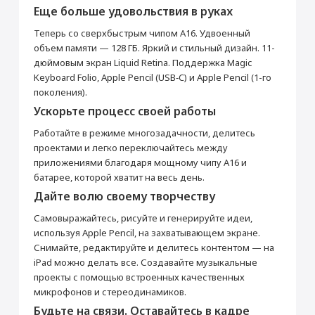
Перенос данных (iPhone, iPad)
гарантийного обслуживания в нашем
Еще больше удовольствия в руках
магазине.
от 990 ₽
Товар является новым, не проходил
Теперь со сверхбыстрым чипом A16. Удвоенный
процедуру привязки к аккаунту Apple ID, не
объем памяти — 128 ГБ. Яркий и стильный дизайн. 11-
был использован. Внешний вид товара,
Добавить в корзину
дюймовым экран Liquid Retina. Поддержка Magic
функциональность и иные свойства
сохраняются.
Keyboard Folio, Apple Pencil (USB‑C) и Apple Pencil (1-го
iPad 11"
Кабель USB Type-C
поколения).
Ускорьте процесс своей работы
Прошивка/восстановление/обновление ПО
Основные
iPhone, iPad, MacBook
Работайте в режиме многозадачности, делитесь
Цвет
Голубой
проектами и легко переключайтесь между
от 990 ₽
Операционная система
IPadOS
приложениями благодаря мощному чипу А16 и
батарее, которой хватит на весь день.
Год выпуска
2025
Добавить в корзину
Дайте волю своему творчеству
Корпус
Самовыражайтесь, рисуйте и генерируйте идеи,
Тип корпуса
Классический
используя Apple Pencil, на захватывающем экране.
Материал корпуса
Алюминий
Блок питания 20 Вт
Настройка Apple ID
Снимайте, редактируйте и делитесь контентом — на
Мультимедиа
iPad можно делать все. Создавайте музыкальные
от 490 ₽
проекты с помощью встроенных качественных
Аудиоплеер
Да
микрофонов и стереодинамиков.
Видеоплеер
Да
Добавить в корзину
Будьте на связи. Оставайтесь в кадре
Стереодинамики
Да