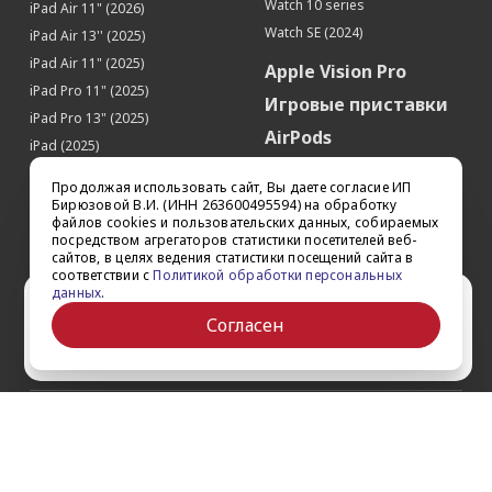
Watch 10 series
iPad Air 11" (2026)
Watch SE (2024)
iPad Air 13'' (2025)
iPad Air 11" (2025)
Apple Vision Pro
iPad Pro 11" (2025)
Игровые приставки
iPad Pro 13" (2025)
AirPods
iPad (2025)
Аксессуары
iPad Pro 13'' (2024)
Продолжая использовать сайт, Вы даете согласие ИП
iPad Pro 11'' (2024)
Квадрокоптеры
Бирюзовой В.И. (ИНН 263600495594) на обработку
файлов cookies и пользовательских данных, собираемых
iPad Air 13'' (2024)
Apple TV
посредством агрегаторов статистики посетителей веб-
iPad Air 11" (2024)
сайтов, в целях ведения статистики посещений сайта в
Dyson
соответствии с
Политикой обработки персональных
iPad mini 7
данных
.
Сертификаты
Ваш город Ставрополь?
iPad Pro 12.9'' (2022)
Согласен
iPad Pro 11'' (2022)
Да
Выбрать другой
О компании
Как заказать
Обратная связь