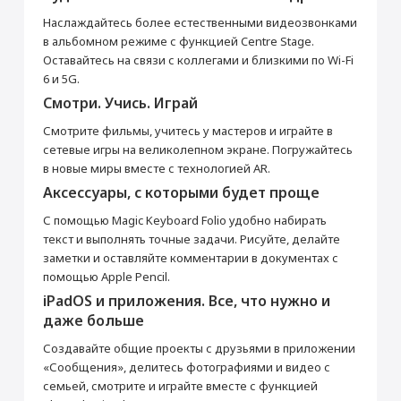
Наслаждайтесь более естественными видеозвонками
Производитель
в альбомном режиме с функцией Centre Stage.
Производитель
Apple
Оставайтесь на связи с коллегами и близкими по Wi-Fi
Страна производитель
Китай
6 и 5G.
Смотри. Учись. Играй
Габариты
Высота (мм)
248.6
Смотрите фильмы, учитесь у мастеров и играйте в
Раскрыть полностью
сетевые игры на великолепном экране. Погружайтесь
Ширина (мм)
179.5
в новые миры вместе с технологией AR.
Толщина (мм)
7
Аксессуары, с которыми будет проще
Вес (г)
481
С помощью Magic Keyboard Folio удобно набирать
Подключение
текст и выполнять точные задачи. Рисуйте, делайте
Bluetooth
5.3
заметки и оставляйте комментарии в документах с
Wi-Fi
Wi-Fi 6 (802.11ax) с MIMO 2x2
помощью Apple Pencil.
iPadOS и приложения. Все, что нужно и
Камера
даже больше
Основная камера (Мп)
12
Создавайте общие проекты с друзьями в приложении
Апертура
f/1.8
«Сообщения», делитесь фотографиями и видео с
Встроенная вспышка
Retina Flash
семьей, смотрите и играйте вместе с функцией
Разрешение видеосъемки (пикс)
1920 × 1080 (FullHD)