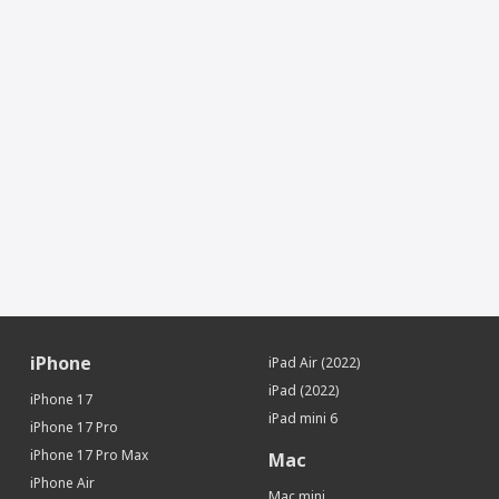
Процессор
Apple A16 Bionic
Количество ядер процессора
5
Память
Встроенная память
256 Гб
Датчики
Акселерометр
Да
Гироскоп
Да
Датчик освещенности
Да
Барометр
Да
Touch ID (Сканер отпечатков пальцев)
Да
Местоположение
iPhone
iPad Air (2022)
iBeacon (Функция точного
Да
определения местоположения)
iPad (2022)
iPhone 17
Интерфейсы и носители
iPad mini 6
iPhone 17 Pro
Интерфейсы
Wi-Fi, Bluetooth
iPhone 17 Pro Max
Mac
iPhone Air
Mac mini