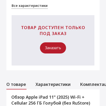
Все характеристики
ТОВАР ДОСТУПЕН ТОЛЬКО
ПОД ЗАКАЗ
Заказать
О товаре
Характеристики
Комплекта
Обзор Apple iPad 11" (2025) Wi-Fi +
Услуги
Данная модель могла быть ранее
Cellular 256 ГБ Голубой (без RuStore)
активирована, что не влияет на срок