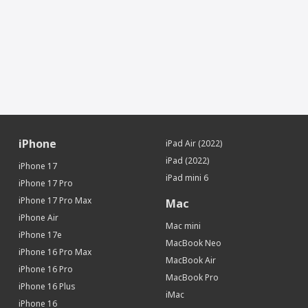
Датчик освещенности
Да
Геомагнитный датчик (цифровой
Да
компас)
Face ID (Распознавание лица)
Да
Дополнительная информация
Особенности
Ламинированный дисплей
Местоположение
iPhone
iPad Air (2022)
iBeacon (Функция точного
Да
определения местоположения)
iPad (2022)
iPhone 17
Интерфейсы и носители
iPad mini 6
iPhone 17 Pro
Интерфейсы
Wi-Fi, Bluetooth
iPhone 17 Pro Max
Mac
iPhone Air
Mac mini
iPhone 17e
MacBook Neo
iPhone 16 Pro Max
MacBook Air
iPhone 16 Pro
MacBook Pro
iPhone 16 Plus
iMac
iPhone 16