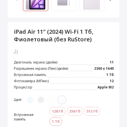
 Max
2024)
e Pencil
s
 (2022)
le EarPods
2022)
od
iPad Air 11" (2024) Wi-Fi 1 Тб,
s
)
Magic Mouse
Фиолетовый (без RuStore)
pple Magic Keyboard
22)
e Air Tag
Диагональ экрана (дюйм)
11
Разрешение экрана (Пикс/дюйм)
2360 x 1640
Встроенная память
1 Тб
Фотокамера (МПикс)
12
Процессор
Apple M2
Цвет
128 Гб
256 Гб
512 Гб
Встроенная
память
1 Тб