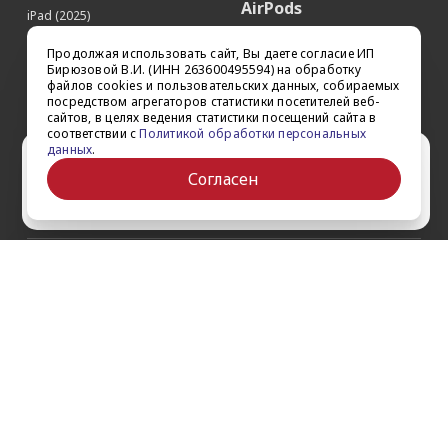
AirPods
iPad (2025)
Аксессуары
iPad Pro 13'' (2024)
Продолжая использовать сайт, Вы даете согласие ИП
iPad Pro 11'' (2024)
Квадрокоптеры
Бирюзовой В.И. (ИНН 263600495594) на обработку
файлов cookies и пользовательских данных, собираемых
iPad Air 13'' (2024)
Apple TV
посредством агрегаторов статистики посетителей веб-
iPad Air 11" (2024)
сайтов, в целях ведения статистики посещений сайта в
Dyson
соответствии с
Политикой обработки персональных
iPad mini 7
данных
.
Сертификаты
Ваш город Ставрополь?
iPad Pro 12.9'' (2022)
Согласен
iPad Pro 11'' (2022)
Да
Выбрать другой
О компании
Как заказать
Обратная связь
Контакты
Обзоры
Кредит
Акции
Оплата и доставка
Войти на сайт
Гарантии и сервис