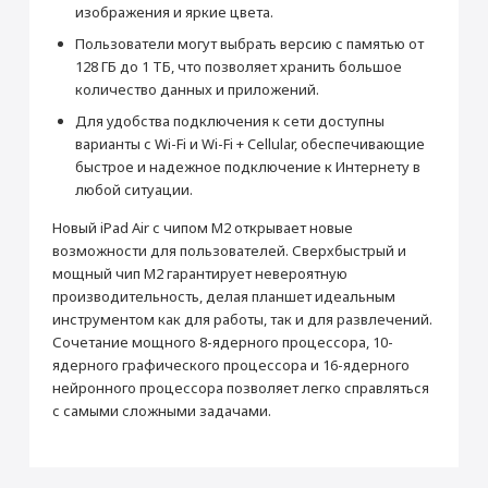
изображения и яркие цвета.
Производитель
Пользователи могут выбрать версию с памятью от
Производитель
Apple
128 ГБ до 1 ТБ, что позволяет хранить большое
Страна производитель
Китай
количество данных и приложений.
Габариты
Для удобства подключения к сети доступны
Высота (мм)
247.6
варианты с Wi-Fi и Wi-Fi + Cellular, обеспечивающие
быстрое и надежное подключение к Интернету в
Ширина (мм)
178.5
Раскрыть полностью
любой ситуации.
Толщина (мм)
6.1
Новый iPad Air с чипом M2 открывает новые
Вес (г)
462
возможности для пользователей. Сверхбыстрый и
Подключение
мощный чип M2 гарантирует невероятную
Bluetooth
5.3
производительность, делая планшет идеальным
инструментом как для работы, так и для развлечений.
Wi-Fi
Wi-Fi 6 (802.11ax) с MIMO 2x2
Сочетание мощного 8-ядерного процессора, 10-
Камера
ядерного графического процессора и 16-ядерного
Основная камера (Мп)
12
нейронного процессора позволяет легко справляться
с самыми сложными задачами.
Апертура
f/1.8
Фронтальная камера (Мп)
12
Питание