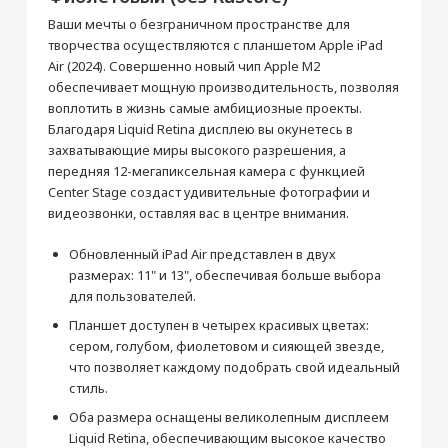
активирована, что не влияет на срок
Перенос данных (iPhone, iPad)
гарантийного обслуживания в нашем
Ваши мечты о безграничном пространстве для
магазине.
от 990 ₽
творчества осуществляются с планшетом Apple iPad
Товар является новым, не проходил
Air (2024). Совершенно новый чип Apple M2
процедуру привязки к аккаунту Apple ID, не
был использован. Внешний вид товара,
обеспечивает мощную производительность, позволяя
Добавить в корзину
функциональность и иные свойства
воплотить в жизнь самые амбициозные проекты.
сохраняются.
Благодаря Liquid Retina дисплею вы окунетесь в
iPad Air 11"
Кабель USB-C/USB-C
захватывающие миры высокого разрешения, а
передняя 12-мегапиксельная камера с функцией
Прошивка/восстановление/обновление ПО
Основные
Center Stage создаст удивительные фотографии и
iPhone, iPad, MacBook
Цвет
Фиолетовый
видеозвонки, оставляя вас в центре внимания.
от 990 ₽
Операционная система
iPad OS
Обновленный iPad Air представлен в двух
Год выпуска
2024
размерах: 11" и 13", обеспечивая больше выбора
Добавить в корзину
Корпус
для пользователей.
Материал корпуса
Алюминий
Планшет доступен в четырех красивых цветах:
сером, голубом, фиолетовом и сияющей звезде,
Мультимедиа
Настройка Apple ID
что позволяет каждому подобрать свой идеальный
Аудиоплеер
Да
от 490 ₽
стиль.
Видеоплеер
Да
Оба размера оснащены великолепным дисплеем
Стереодинамики
Да
Liquid Retina, обеспечивающим высокое качество
Добавить в корзину