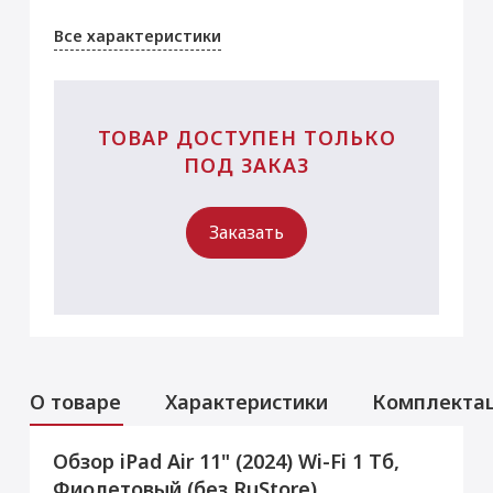
Все характеристики
ТОВАР ДОСТУПЕН ТОЛЬКО
ПОД ЗАКАЗ
Заказать
О товаре
Характеристики
Комплекта
Обзор iPad Air 11" (2024) Wi-Fi 1 Тб,
Услуги
Данная модель могла быть ранее
Фиолетовый (без RuStore)