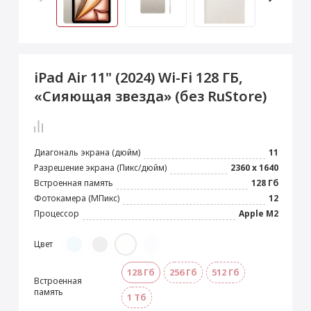
 Max
2024)
e Pencil
s
 (2022)
le EarPods
2022)
od
iPad Air 11" (2024) Wi-Fi 128 ГБ,
s
)
Magic Mouse
«Сияющая звезда» (без RuStore)
pple Magic Keyboard
22)
e Air Tag
Диагональ экрана (дюйм)
11
Разрешение экрана (Пикс/дюйм)
2360 x 1640
Встроенная память
128 Гб
Фотокамера (МПикс)
12
Процессор
Apple M2
Цвет
128 Гб
256 Гб
512 Гб
Встроенная
память
1 Тб