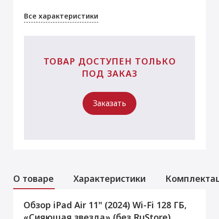
Все характеристики
ТОВАР ДОСТУПЕН ТОЛЬКО
ПОД ЗАКАЗ
Заказать
О товаре
Характеристики
Комплекта
Обзор iPad Air 11" (2024) Wi-Fi 128 ГБ,
Услуги
Данная модель могла быть ранее
«Сияющая звезда» (без RuStore)