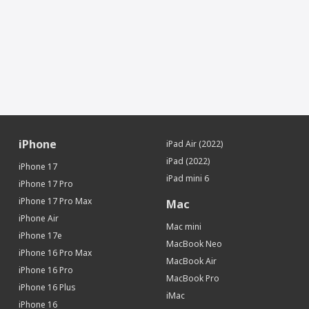
Датчик освещенности
Да
Геомагнитный датчик (цифровой
Да
компас)
Face ID (Распознавание лица)
Да
Дополнительная информация
Особенности
Ламинированный дисплей
Местоположение
iPhone
iPad Air (2022)
iBeacon (Функция точного
Да
определения местоположения)
iPad (2022)
iPhone 17
Интерфейсы и носители
iPad mini 6
iPhone 17 Pro
Интерфейсы
Wi-Fi, Bluetooth
iPhone 17 Pro Max
Mac
iPhone Air
Mac mini
iPhone 17e
MacBook Neo
iPhone 16 Pro Max
MacBook Air
iPhone 16 Pro
MacBook Pro
iPhone 16 Plus
iMac
iPhone 16