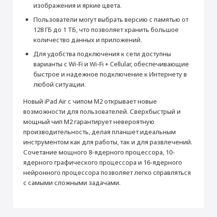
изображения и яркие цвета.
Производитель
Пользователи могут выбрать версию с памятью от
Производитель
Apple
128 ГБ до 1 ТБ, что позволяет хранить большое
Страна производитель
Китай
количество данных и приложений.
Габариты
Для удобства подключения к сети доступны
Высота (мм)
247.6
варианты с Wi-Fi и Wi-Fi + Cellular, обеспечивающие
быстрое и надежное подключение к Интернету в
Ширина (мм)
178.5
Раскрыть полностью
любой ситуации.
Толщина (мм)
6.1
Новый iPad Air с чипом M2 открывает новые
Вес (г)
462
возможности для пользователей. Сверхбыстрый и
Подключение
мощный чип M2 гарантирует невероятную
Bluetooth
5.3
производительность, делая планшет идеальным
инструментом как для работы, так и для развлечений.
Wi-Fi
Wi-Fi 6 (802.11ax) с MIMO 2x2
Сочетание мощного 8-ядерного процессора, 10-
Камера
ядерного графического процессора и 16-ядерного
Основная камера (Мп)
12
нейронного процессора позволяет легко справляться
с самыми сложными задачами.
Апертура
f/1.8
Фронтальная камера (Мп)
12
Питание