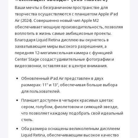
активирована, что не влияет на срок
Перенос данных (iPhone, iPad)
гарантийного обслуживания в нашем
Ваши мечты о безграничном пространстве для
магазине.
от 990 ₽
творчества осуществляются с планшетом Apple iPad
Товар является новым, не проходил
Air (2024). Совершенно новый чип Apple M2
процедуру привязки к аккаунту Apple ID, не
был использован. Внешний вид товара,
обеспечивает мощную производительность, позволяя
Добавить в корзину
функциональность и иные свойства
воплотить в жизнь самые амбициозные проекты.
сохраняются.
Благодаря Liquid Retina дисплею вы окунетесь в
iPad Air 11"
Кабель USB-C/USB-C
захватывающие миры высокого разрешения, а
передняя 12-мегапиксельная камера с функцией
Прошивка/восстановление/обновление ПО
Основные
Center Stage создаст удивительные фотографии и
iPhone, iPad, MacBook
Цвет
Сияющая звезда
видеозвонки, оставляя вас в центре внимания.
от 990 ₽
Операционная система
iPad OS
Обновленный iPad Air представлен в двух
Год выпуска
2024
размерах: 11" и 13", обеспечивая больше выбора
Добавить в корзину
Корпус
для пользователей.
Материал корпуса
Алюминий
Планшет доступен в четырех красивых цветах:
сером, голубом, фиолетовом и сияющей звезде,
Мультимедиа
Настройка Apple ID
что позволяет каждому подобрать свой идеальный
Аудиоплеер
Да
от 490 ₽
стиль.
Видеоплеер
Да
Оба размера оснащены великолепным дисплеем
Стереодинамики
Да
Liquid Retina, обеспечивающим высокое качество
Добавить в корзину