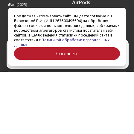
AirPods
iPad (2025)
Аксессуары
iPad Pro 13'' (2024)
Продолжая использовать сайт, Вы даете согласие ИП
iPad Pro 11'' (2024)
Квадрокоптеры
Бирюзовой В.И. (ИНН 263600495594) на обработку
файлов cookies и пользовательских данных, собираемых
iPad Air 13'' (2024)
Apple TV
посредством агрегаторов статистики посетителей веб-
iPad Air 11" (2024)
сайтов, в целях ведения статистики посещений сайта в
Dyson
соответствии с
Политикой обработки персональных
iPad mini 7
данных
.
Сертификаты
Ваш город Ставрополь?
iPad Pro 12.9'' (2022)
Согласен
iPad Pro 11'' (2022)
Да
Выбрать другой
О компании
Как заказать
Обратная связь
Контакты
Обзоры
Кредит
Акции
Оплата и доставка
Войти на сайт
Гарантии и сервис