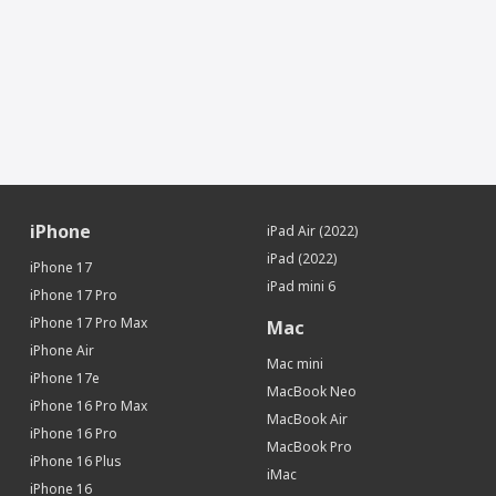
Датчик освещенности
Да
Геомагнитный датчик (цифровой
Да
компас)
Face ID (Распознавание лица)
Да
Дополнительная информация
Особенности
Ламинированный дисплей
Местоположение
iPhone
iPad Air (2022)
iBeacon (Функция точного
Да
определения местоположения)
iPad (2022)
iPhone 17
Интерфейсы и носители
iPad mini 6
iPhone 17 Pro
Интерфейсы
Wi-Fi, Bluetooth
iPhone 17 Pro Max
Mac
iPhone Air
Mac mini
iPhone 17e
MacBook Neo
iPhone 16 Pro Max
MacBook Air
iPhone 16 Pro
MacBook Pro
iPhone 16 Plus
iMac
iPhone 16