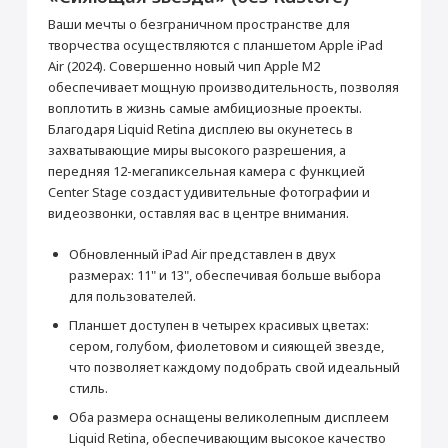
активирована, что не влияет на срок
Перенос данных (iPhone, iPad)
гарантийного обслуживания в нашем
Ваши мечты о безграничном пространстве для
магазине.
от 990 ₽
творчества осуществляются с планшетом Apple iPad
Товар является новым, не проходил
Air (2024). Совершенно новый чип Apple M2
процедуру привязки к аккаунту Apple ID, не
был использован. Внешний вид товара,
обеспечивает мощную производительность, позволяя
Добавить в корзину
функциональность и иные свойства
воплотить в жизнь самые амбициозные проекты.
сохраняются.
Благодаря Liquid Retina дисплею вы окунетесь в
iPad Air 11"
Кабель USB-C/USB-C
захватывающие миры высокого разрешения, а
передняя 12-мегапиксельная камера с функцией
Прошивка/восстановление/обновление ПО
Основные
Center Stage создаст удивительные фотографии и
iPhone, iPad, MacBook
Цвет
Сияющая звезда
видеозвонки, оставляя вас в центре внимания.
от 990 ₽
Операционная система
iPad OS
Обновленный iPad Air представлен в двух
Год выпуска
2024
размерах: 11" и 13", обеспечивая больше выбора
Добавить в корзину
Корпус
для пользователей.
Материал корпуса
Алюминий
Планшет доступен в четырех красивых цветах:
сером, голубом, фиолетовом и сияющей звезде,
Мультимедиа
Настройка Apple ID
что позволяет каждому подобрать свой идеальный
Аудиоплеер
Да
от 490 ₽
стиль.
Видеоплеер
Да
Оба размера оснащены великолепным дисплеем
Стереодинамики
Да
Liquid Retina, обеспечивающим высокое качество
Добавить в корзину