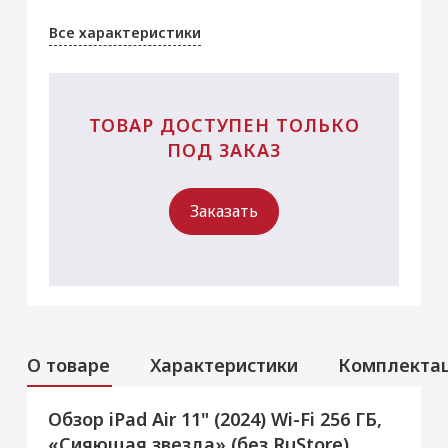
Все характеристики
ТОВАР ДОСТУПЕН ТОЛЬКО
ПОД ЗАКАЗ
Заказать
О товаре
Характеристики
Комплекта
Обзор iPad Air 11" (2024) Wi-Fi 256 ГБ,
Услуги
Данная модель могла быть ранее
«Сияющая звезда» (без RuStore)