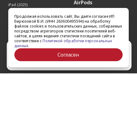
AirPods
iPad (2025)
Аксессуары
iPad Pro 13'' (2024)
Продолжая использовать сайт, Вы даете согласие ИП
iPad Pro 11'' (2024)
Квадрокоптеры
Бирюзовой В.И. (ИНН 263600495594) на обработку
файлов cookies и пользовательских данных, собираемых
iPad Air 13'' (2024)
Apple TV
посредством агрегаторов статистики посетителей веб-
iPad Air 11" (2024)
сайтов, в целях ведения статистики посещений сайта в
Dyson
соответствии с
Политикой обработки персональных
iPad mini 7
данных
.
Сертификаты
Ваш город Ставрополь?
iPad Pro 12.9'' (2022)
Согласен
iPad Pro 11'' (2022)
Да
Выбрать другой
О компании
Как заказать
Обратная связь
Контакты
Обзоры
Кредит
Акции
Оплата и доставка
Войти на сайт
Гарантии и сервис