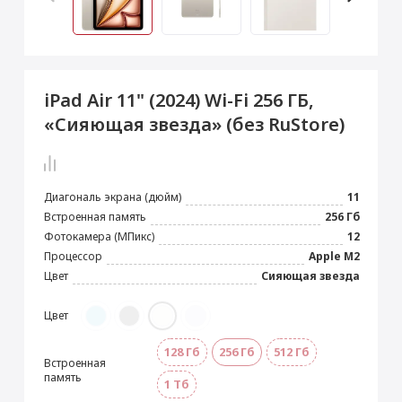
 Max
2024)
e Pencil
s
 (2022)
le EarPods
2022)
od
iPad Air 11" (2024) Wi-Fi 256 ГБ,
s
)
Magic Mouse
«Сияющая звезда» (без RuStore)
pple Magic Keyboard
22)
e Air Tag
Диагональ экрана (дюйм)
11
Встроенная память
256 Гб
Фотокамера (МПикс)
12
Процессор
Apple M2
Цвет
Сияющая звезда
Цвет
128 Гб
256 Гб
512 Гб
Встроенная
память
1 Тб