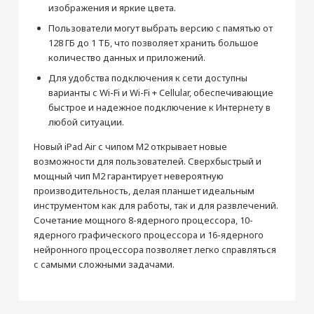
изображения и яркие цвета.
Производитель
Пользователи могут выбрать версию с памятью от
Производитель
Apple
128 ГБ до 1 ТБ, что позволяет хранить большое
Страна производитель
Китай
количество данных и приложений.
Габариты
Для удобства подключения к сети доступны
Высота (мм)
247.6
варианты с Wi-Fi и Wi-Fi + Cellular, обеспечивающие
быстрое и надежное подключение к Интернету в
Ширина (мм)
178.5
Раскрыть полностью
любой ситуации.
Толщина (мм)
6.1
Новый iPad Air с чипом M2 открывает новые
Вес (г)
462
возможности для пользователей. Сверхбыстрый и
Подключение
мощный чип M2 гарантирует невероятную
Bluetooth
5.3
производительность, делая планшет идеальным
инструментом как для работы, так и для развлечений.
Wi-Fi
Wi-Fi 6 (802.11ax) с MIMO 2x2
Сочетание мощного 8-ядерного процессора, 10-
Камера
ядерного графического процессора и 16-ядерного
Основная камера (Мп)
12
нейронного процессора позволяет легко справляться
с самыми сложными задачами.
Апертура
f/1.8
Фронтальная камера (Мп)
12
Питание