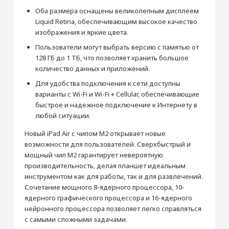
Стереодинамики
Да
Добавить в корзину
Оба размера оснащены великолепным дисплеем
Liquid Retina, обеспечивающим высокое качество
Производитель
изображения и яркие цвета.
Производитель
Apple
Пользователи могут выбрать версию с памятью от
Страна производитель
Китай
128 ГБ до 1 ТБ, что позволяет хранить большое
Габариты
количество данных и приложений.
Высота (мм)
280.6
Для удобства подключения к сети доступны
Ширина (мм)
варианты с Wi-Fi и Wi-Fi + Cellular, обеспечивающие
214.9
Раскрыть полностью
быстрое и надежное подключение к Интернету в
Толщина (мм)
6.1
любой ситуации.
Вес (г)
618
Новый iPad Air с чипом M2 открывает новые
Подключение
возможности для пользователей. Сверхбыстрый и
Bluetooth
5.3
мощный чип M2 гарантирует невероятную
Wi-Fi
Wi-Fi 6 (802.11ax) с MIMO 2x2
производительность, делая планшет идеальным
инструментом как для работы, так и для развлечений.
Камера
Сочетание мощного 8-ядерного процессора, 10-
Основная камера (Мп)
12
ядерного графического процессора и 16-ядерного
Апертура
f/1.8
нейронного процессора позволяет легко справляться
с самыми сложными задачами.
Фронтальная камера (Мп)
12