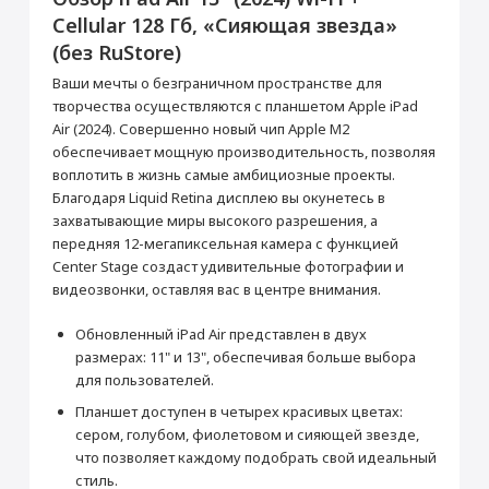
Данная модель могла быть ранее
Cellular 128 Гб, «Сияющая звезда»
активирована, что не влияет на срок
Перенос данных (iPhone, iPad)
(без RuStore)
гарантийного обслуживания в нашем
магазине.
от 990 ₽
Ваши мечты о безграничном пространстве для
Товар является новым, не проходил
процедуру привязки к аккаунту Apple ID, не
творчества осуществляются с планшетом Apple iPad
был использован. Внешний вид товара,
Air (2024). Совершенно новый чип Apple M2
Добавить в корзину
функциональность и иные свойства
обеспечивает мощную производительность, позволяя
сохраняются.
воплотить в жизнь самые амбициозные проекты.
iPad Air 13"
Кабель USB-C/USB-C
Благодаря Liquid Retina дисплею вы окунетесь в
Прошивка/восстановление/обновление ПО
захватывающие миры высокого разрешения, а
Основные
передняя 12-мегапиксельная камера с функцией
iPhone, iPad, MacBook
Цвет
Сияющая звезда
Center Stage создаст удивительные фотографии и
от 990 ₽
Операционная система
iPad OS
видеозвонки, оставляя вас в центре внимания.
Год выпуска
2024
Обновленный iPad Air представлен в двух
Добавить в корзину
Корпус
размерах: 11" и 13", обеспечивая больше выбора
для пользователей.
Материал корпуса
Алюминий
Планшет доступен в четырех красивых цветах:
Мультимедиа
Настройка Apple ID
сером, голубом, фиолетовом и сияющей звезде,
Аудиоплеер
Да
от 490 ₽
что позволяет каждому подобрать свой идеальный
Видеоплеер
Да
стиль.