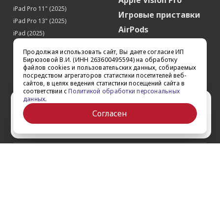
Apple Vision Pro
iPad Pro 11" (2025)
Игровые приставки
iPad Pro 13" (2025)
AirPods
iPad (2025)
Аксессуары
iPad Pro 13'' (2024)
Продолжая использовать сайт, Вы даете согласие ИП
iPad Pro 11'' (2024)
Квадрокоптеры
Бирюзовой В.И. (ИНН 263600495594) на обработку
файлов cookies и пользовательских данных, собираемых
iPad Air 13'' (2024)
Apple TV
посредством агрегаторов статистики посетителей веб-
iPad Air 11" (2024)
сайтов, в целях ведения статистики посещений сайта в
Dyson
соответствии с
Политикой обработки персональных
iPad mini 7
данных
.
Сертификаты
Ваш город Ставрополь?
iPad Pro 12.9'' (2022)
Согласен
iPad Pro 11'' (2022)
Да
Выбрать другой
О компании
Как заказать
Обратная связь
Контакты
Обзоры
Кредит
Акции
Оплата и доставка
Войти на сайт