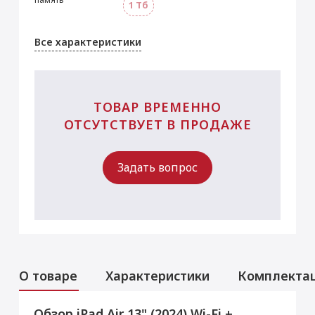
1 Тб
Все характеристики
ТОВАР ВРЕМЕННО
ОТСУТСТВУЕТ В ПРОДАЖЕ
Задать вопрос
О товаре
Характеристики
Комплекта
Обзор iPad Air 13" (2024) Wi-Fi +
Услуги