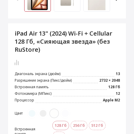
 Max
2024)
e Pencil
s
 (2022)
le EarPods
2022)
od
iPad Air 13" (2024) Wi-Fi + Cellular
s
)
Magic Mouse
128 Гб, «Сияющая звезда» (без
pple Magic Keyboard
RuStore)
22)
e Air Tag
Диагональ экрана (дюйм)
13
Разрешение экрана (Пикс/дюйм)
2732 × 2048
Встроенная память
128 Гб
Фотокамера (МПикс)
12
Процессор
Apple M2
Цвет
128 Гб
256 Гб
512 Гб
Встроенная
память