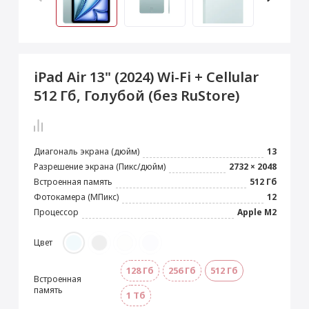
 Max
2024)
e Pencil
s
 (2022)
le EarPods
2022)
od
iPad Air 13" (2024) Wi-Fi + Cellular
s
)
Magic Mouse
512 Гб, Голубой (без RuStore)
pple Magic Keyboard
22)
e Air Tag
Диагональ экрана (дюйм)
13
Разрешение экрана (Пикс/дюйм)
2732 × 2048
Встроенная память
512 Гб
Фотокамера (МПикс)
12
Процессор
Apple M2
Цвет
128 Гб
256 Гб
512 Гб
Встроенная
память
1 Тб