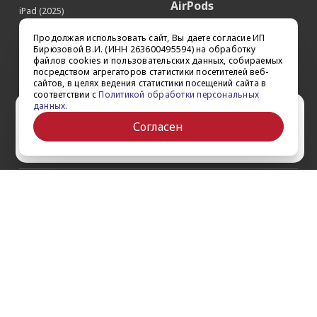
AirPods
iPad (2025)
Аксессуары
iPad Pro 13'' (2024)
Продолжая использовать сайт, Вы даете согласие ИП
iPad Pro 11'' (2024)
Квадрокоптеры
Бирюзовой В.И. (ИНН 263600495594) на обработку
файлов cookies и пользовательских данных, собираемых
iPad Air 13'' (2024)
Apple TV
посредством агрегаторов статистики посетителей веб-
iPad Air 11" (2024)
сайтов, в целях ведения статистики посещений сайта в
Dyson
соответствии с
Политикой обработки персональных
iPad mini 7
данных
.
Сертификаты
Ваш город Ставрополь?
iPad Pro 12.9'' (2022)
Согласен
iPad Pro 11'' (2022)
Да
Выбрать другой
О компании
Как заказать
Обратная связь
Контакты
Обзоры
Кредит
Акции
Оплата и доставка
Войти на сайт
Гарантии и сервис