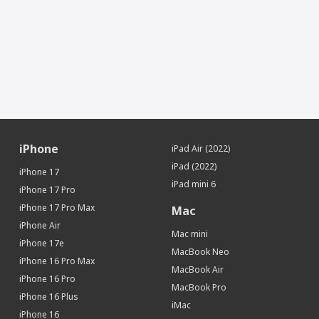
Датчики
Акселерометр
Да
Гироскоп
Да
Датчик освещенности
Да
Геомагнитный датчик (цифровой
Да
компас)
Face ID (Распознавание лица)
Да
SIM-карта
iPhone
iPad Air (2022)
Тип SIM-карты
eSIM
iPad (2022)
Дополнительная информация
iPhone 17
iPad mini 6
iPhone 17 Pro
Особенности
Ламинированный дисплей
iPhone 17 Pro Max
Mac
Местоположение
iPhone Air
Mac mini
iBeacon (Функция точного
Да
iPhone 17e
определения местоположения)
MacBook Neo
iPhone 16 Pro Max
MacBook Air
Интерфейсы и носители
iPhone 16 Pro
MacBook Pro
Интерфейсы
Wi-Fi, Bluetooth
iPhone 16 Plus
iMac
iPhone 16