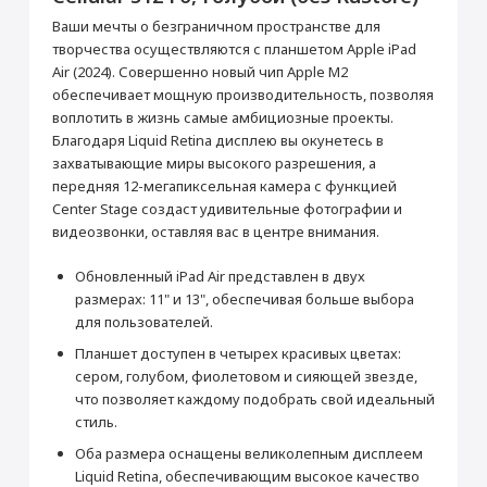
активирована, что не влияет на срок
Перенос данных (iPhone, iPad)
гарантийного обслуживания в нашем
Ваши мечты о безграничном пространстве для
магазине.
от 990 ₽
творчества осуществляются с планшетом Apple iPad
Товар является новым, не проходил
Air (2024). Совершенно новый чип Apple M2
процедуру привязки к аккаунту Apple ID, не
был использован. Внешний вид товара,
обеспечивает мощную производительность, позволяя
Добавить в корзину
функциональность и иные свойства
воплотить в жизнь самые амбициозные проекты.
сохраняются.
Благодаря Liquid Retina дисплею вы окунетесь в
iPad Air 13"
Кабель USB-C/USB-C
захватывающие миры высокого разрешения, а
передняя 12-мегапиксельная камера с функцией
Прошивка/восстановление/обновление ПО
Основные
Center Stage создаст удивительные фотографии и
iPhone, iPad, MacBook
Цвет
Голубой
видеозвонки, оставляя вас в центре внимания.
от 990 ₽
Операционная система
iPad OS
Обновленный iPad Air представлен в двух
Год выпуска
2024
размерах: 11" и 13", обеспечивая больше выбора
Добавить в корзину
Корпус
для пользователей.
Материал корпуса
Алюминий
Планшет доступен в четырех красивых цветах:
сером, голубом, фиолетовом и сияющей звезде,
Мультимедиа
Настройка Apple ID
что позволяет каждому подобрать свой идеальный
Аудиоплеер
Да
от 490 ₽
стиль.
Видеоплеер
Да
Оба размера оснащены великолепным дисплеем
Стереодинамики
Да
Liquid Retina, обеспечивающим высокое качество
Добавить в корзину