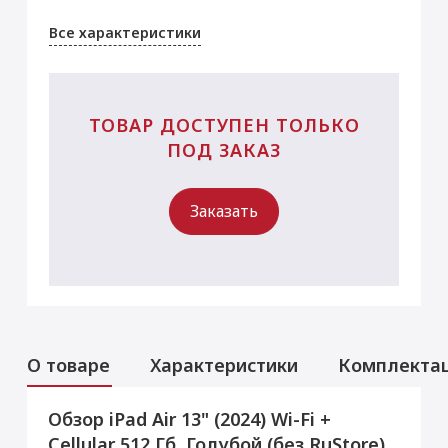
Все характеристики
ТОВАР ДОСТУПЕН ТОЛЬКО
ПОД ЗАКАЗ
Заказать
О товаре
Характеристики
Комплекта
Обзор iPad Air 13" (2024) Wi-Fi +
Услуги
Данная модель могла быть ранее
Cellular 512 Гб, Голубой (без RuStore)