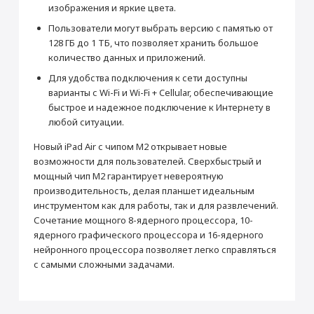
изображения и яркие цвета.
Производитель
Пользователи могут выбрать версию с памятью от
Производитель
Apple
128 ГБ до 1 ТБ, что позволяет хранить большое
Страна производитель
Китай
количество данных и приложений.
Габариты
Для удобства подключения к сети доступны
Высота (мм)
280.6
варианты с Wi-Fi и Wi-Fi + Cellular, обеспечивающие
быстрое и надежное подключение к Интернету в
Ширина (мм)
214.9
Раскрыть полностью
любой ситуации.
Толщина (мм)
6.1
Новый iPad Air с чипом M2 открывает новые
Вес (г)
618
возможности для пользователей. Сверхбыстрый и
Подключение
мощный чип M2 гарантирует невероятную
Bluetooth
5.3
производительность, делая планшет идеальным
инструментом как для работы, так и для развлечений.
Wi-Fi
Wi-Fi 6 (802.11ax) с MIMO 2x2
Сочетание мощного 8-ядерного процессора, 10-
Камера
ядерного графического процессора и 16-ядерного
Основная камера (Мп)
12
нейронного процессора позволяет легко справляться
с самыми сложными задачами.
Апертура
f/1.8
Фронтальная камера (Мп)
12
Питание