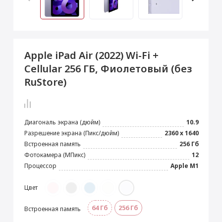
 Max
2024)
e Pencil
s
 (2022)
le EarPods
2022)
od
Apple iPad Air (2022) Wi-Fi +
s
)
Magic Mouse
Cellular 256 ГБ, Фиолетовый (без
pple Magic Keyboard
RuStore)
22)
e Air Tag
Диагональ экрана (дюйм)
10.9
Разрешение экрана (Пикс/дюйм)
2360 x 1640
Встроенная память
256 Гб
Фотокамера (МПикс)
12
Процессор
Apple M1
Цвет
64 Гб
256 Гб
Встроенная память