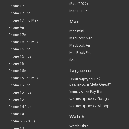
Устойчивое к царапинам стекло
Да
iPad (2022)
iPhone 17
iPad mini 6
Поддержка Multitouch
Да
iPhone 17 Pro
Связь
iPhone 17 Pro Max
Mac
iPhone Air
Интернет
GPRS, EDGE, 3G, 4G, 5G
Mac mini
iPhone 17e
Работа в 2G-сетях
Да
MacBook Neo
iPhone 16 Pro Max
Работа в 3G-сетях
Да
MacBook Air
iPhone 16 Pro
Работа в 4G(LTE)-сетях
Да
MacBook Pro
iPhone 16 Plus
Apple Pay
Да
iMac
iPhone 16
Процессор
Гаджеты
iPhone 16e
Производитель процессора
Apple
iPhone 15 Pro Max
Очки виртуальной
Процессор
Apple M1
реальности Meta Quest*
iPhone 15 Pro
Количество ядер процессора
8
Умные очки Ray-Ban
iPhone 15 Plus
Память
Фитнес-трекеры Google
iPhone 15
Фитнес-трекеры Whoop
iPhone 14 Plus
Встроенная память
256 Гб
iPhone 14
Watch
Датчики
iPhone SE (2022)
Акселерометр
Да
Watch Ultra
iPhone 13