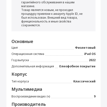
Перенос данных (iPhone, iPad)
гарантийного обслуживания в нашем
магазине.
от 990 ₽
Товар является новым, не проходил
процедуру привязки к аккаунту Apple ID, не
был использован. Внешний вид товара,
Добавить в корзину
функциональность и иные свойства
сохраняются.
iPad Air 10.9"
Блок питания 20 Вт
Прошивка/восстановление/обновление ПО
Основные
iPhone, iPad, MacBook
Цвет
Фиолетовый
от 990 ₽
Операционная система
iPad OS
Год выпуска
2022
Добавить в корзину
Дополнительная информация
Олеофобное покрытие
Корпус
Тип корпуса
Классический
Кабель USB Type-C
Настройка Apple ID
Мультимедиа
от 490 ₽
Воспроизведение видео (ч)
9
Добавить в корзину
Производитель