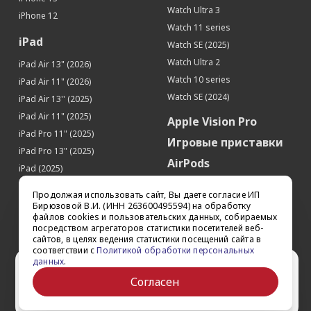
Гироскоп
Да
Watch Ultra 3
iPhone 12
Датчик освещенности
Да
Watch 11 series
iPad
Барометр
Да
Watch SE (2025)
Watch Ultra 2
Touch ID (Сканер отпечатков пальцев)
Да
iPad Air 13" (2026)
Watch 10 series
iPad Air 11" (2026)
SIM-карта
Watch SE (2024)
iPad Air 13'' (2025)
Тип SIM-карты
nano-SIM
iPad Air 11" (2025)
Apple Vision Pro
Кол-во SIM-карт
1
iPad Pro 11" (2025)
Игровые приставки
iPad Pro 13" (2025)
AirPods
iPad (2025)
Аксессуары
iPad Pro 13'' (2024)
Продолжая использовать сайт, Вы даете согласие ИП
iPad Pro 11'' (2024)
Квадрокоптеры
Бирюзовой В.И. (ИНН 263600495594) на обработку
файлов cookies и пользовательских данных, собираемых
iPad Air 13'' (2024)
Apple TV
посредством агрегаторов статистики посетителей веб-
iPad Air 11" (2024)
сайтов, в целях ведения статистики посещений сайта в
Dyson
соответствии с
Политикой обработки персональных
iPad mini 7
данных
.
Сертификаты
Ваш город Ставрополь?
iPad Pro 12.9'' (2022)
Согласен
iPad Pro 11'' (2022)
Да
Выбрать другой