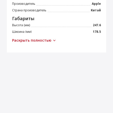
Производитель
Apple
Страна производитель
Китай
Габариты
Высота (мм)
247.6
Ширина (мм)
178.5
Толщина (мм)
6.1
Раскрыть полностью
Вес (г)
462
Подключение
Bluetooth
5.0
Wi-Fi
IEEE 802.11ax
Камера
Основная камера (Мп)
12
Апертура
f/1.8
Оптический зум
× 2
Автофокус
Да
Встроенная вспышка
Светодиодная (True Tone)