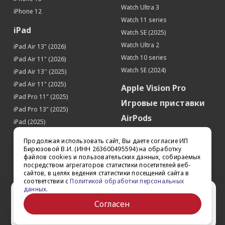
Гироскоп
Да
Watch Ultra 3
iPhone 12
Датчик освещенности
Да
Watch 11 series
iPad
Барометр
Да
Watch SE (2025)
Watch Ultra 2
Touch ID (Сканер отпечатков пальцев)
Да
iPad Air 13" (2026)
Watch 10 series
iPad Air 11" (2026)
SIM-карта
Watch SE (2024)
iPad Air 13'' (2025)
Тип SIM-карты
nano-SIM
iPad Air 11" (2025)
Apple Vision Pro
Кол-во SIM-карт
1
iPad Pro 11" (2025)
Игровые приставки
iPad Pro 13" (2025)
AirPods
iPad (2025)
Аксессуары
iPad Pro 13'' (2024)
Продолжая использовать сайт, Вы даете согласие ИП
iPad Pro 11'' (2024)
Квадрокоптеры
Бирюзовой В.И. (ИНН 263600495594) на обработку
файлов cookies и пользовательских данных, собираемых
iPad Air 13'' (2024)
Apple TV
посредством агрегаторов статистики посетителей веб-
iPad Air 11" (2024)
сайтов, в целях ведения статистики посещений сайта в
Dyson
соответствии с
Политикой обработки персональных
iPad mini 7
данных
.
Сертификаты
Ваш город Ставрополь?
iPad Pro 12.9'' (2022)
Согласен
iPad Pro 11'' (2022)
Да
Выбрать другой