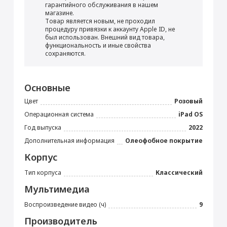
Перенос данных (iPhone, iPad)
гарантийного обслуживания в нашем
магазине.
от 990 ₽
Товар является новым, не проходил
процедуру привязки к аккаунту Apple ID, не
был использован. Внешний вид товара,
Добавить в корзину
функциональность и иные свойства
сохраняются.
iPad Air 10.9"
Блок питания 20 Вт
Прошивка/восстановление/обновление ПО
Основные
iPhone, iPad, MacBook
Цвет
Розовый
от 990 ₽
Операционная система
iPad OS
Год выпуска
2022
Добавить в корзину
Дополнительная информация
Олеофобное покрытие
Корпус
Тип корпуса
Классический
Кабель USB Type-C
Настройка Apple ID
Мультимедиа
от 490 ₽
Воспроизведение видео (ч)
9
Добавить в корзину
Производитель