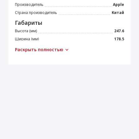
Производитель
Apple
Страна производитель
Китай
Габариты
Высота (мм)
247.6
Ширина (мм)
178.5
Толщина (мм)
6.1
Раскрыть полностью
Вес (г)
462
Подключение
Bluetooth
5.0
Wi-Fi
IEEE 802.11ax
Камера
Основная камера (Мп)
12
Апертура
f/1.8
Оптический зум
× 2
Автофокус
Да
Встроенная вспышка
Светодиодная (True Tone)