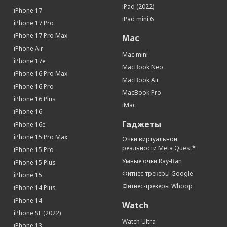
Устойчивое к царапинам стекло
Да
iPad (2022)
iPhone 17
iPad mini 6
Поддержка Multitouch
Да
iPhone 17 Pro
Связь
iPhone 17 Pro Max
Mac
iPhone Air
Интернет
GPRS, EDGE, 3G, 4G, 5G
Mac mini
iPhone 17e
Работа в 2G-сетях
Да
MacBook Neo
iPhone 16 Pro Max
Работа в 3G-сетях
Да
MacBook Air
iPhone 16 Pro
Работа в 4G(LTE)-сетях
Да
MacBook Pro
iPhone 16 Plus
Apple Pay
Да
iMac
iPhone 16
Процессор
Гаджеты
iPhone 16e
Производитель процессора
Apple
iPhone 15 Pro Max
Очки виртуальной
Процессор
Apple M1
реальности Meta Quest*
iPhone 15 Pro
Количество ядер процессора
8
Умные очки Ray-Ban
iPhone 15 Plus
Память
Фитнес-трекеры Google
iPhone 15
Фитнес-трекеры Whoop
iPhone 14 Plus
Встроенная память
256 Гб
iPhone 14
Watch
Датчики
iPhone SE (2022)
Акселерометр
Да
Watch Ultra
iPhone 13