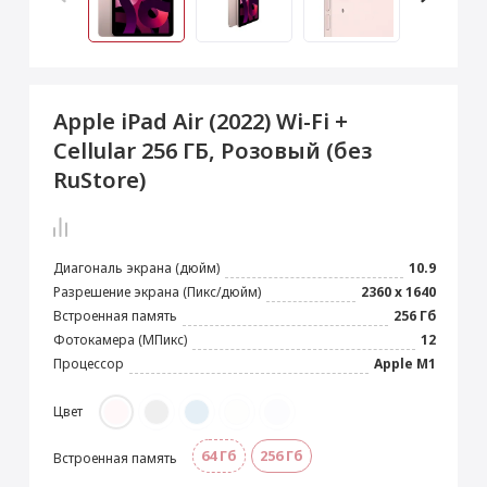
 Max
2024)
e Pencil
s
 (2022)
le EarPods
2022)
od
Apple iPad Air (2022) Wi-Fi +
s
)
Magic Mouse
Cellular 256 ГБ, Розовый (без
pple Magic Keyboard
RuStore)
22)
e Air Tag
Диагональ экрана (дюйм)
10.9
Разрешение экрана (Пикс/дюйм)
2360 x 1640
Встроенная память
256 Гб
Фотокамера (МПикс)
12
Процессор
Apple M1
Цвет
64 Гб
256 Гб
Встроенная память