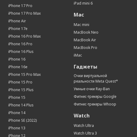
iPad mini 6
Поддержка Multitouch
Да
iPhone 17 Pro
Связь
iPhone 17 Pro Max
Mac
iPhone Air
Интернет
GPRS, EDGE, 3G, 4G, 5G
Mac mini
iPhone 17e
Работа в 2G-сетях
Да
MacBook Neo
iPhone 16 Pro Max
Работа в 3G-сетях
Да
MacBook Air
iPhone 16 Pro
Работа в 4G(LTE)-сетях
Да
MacBook Pro
iPhone 16 Plus
Apple Pay
Да
iMac
iPhone 16
Процессор
Гаджеты
iPhone 16e
Производитель процессора
Apple
iPhone 15 Pro Max
Очки виртуальной
Процессор
Apple M1
реальности Meta Quest*
iPhone 15 Pro
Количество ядер процессора
8
Умные очки Ray-Ban
iPhone 15 Plus
Память
Фитнес-трекеры Google
iPhone 15
Фитнес-трекеры Whoop
iPhone 14 Plus
Встроенная память
64 Гб
iPhone 14
Watch
Датчики
iPhone SE (2022)
Акселерометр
Да
Watch Ultra
iPhone 13
Гироскоп
Да
Watch Ultra 3
iPhone 12