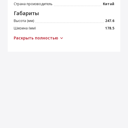
Страна производитель
Китай
Габариты
Высота (мм)
247.6
Ширина (мм)
178.5
Толщина (мм)
6.1
Раскрыть полностью
Вес (г)
462
Подключение
Bluetooth
5.0
Wi-Fi
IEEE 802.11ax
Камера
Основная камера (Мп)
12
Апертура
f/1.8
Оптический зум
× 2
Автофокус
Да
Встроенная вспышка
Светодиодная (True Tone)
Панорамная съёмка
Да