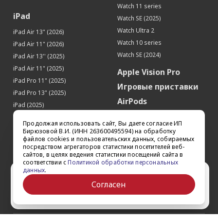
Датчик освещенности
Да
Watch 11 series
iPad
Барометр
Да
Watch SE (2025)
Watch Ultra 2
Touch ID (Сканер отпечатков пальцев)
Да
iPad Air 13" (2026)
Watch 10 series
iPad Air 11" (2026)
SIM-карта
Watch SE (2024)
iPad Air 13'' (2025)
Тип SIM-карты
nano-SIM
iPad Air 11" (2025)
Apple Vision Pro
Кол-во SIM-карт
1
iPad Pro 11" (2025)
Игровые приставки
iPad Pro 13" (2025)
AirPods
iPad (2025)
Аксессуары
iPad Pro 13'' (2024)
Продолжая использовать сайт, Вы даете согласие ИП
iPad Pro 11'' (2024)
Квадрокоптеры
Бирюзовой В.И. (ИНН 263600495594) на обработку
файлов cookies и пользовательских данных, собираемых
iPad Air 13'' (2024)
Apple TV
посредством агрегаторов статистики посетителей веб-
iPad Air 11" (2024)
сайтов, в целях ведения статистики посещений сайта в
Dyson
соответствии с
Политикой обработки персональных
iPad mini 7
данных
.
Сертификаты
Ваш город Ставрополь?
iPad Pro 12.9'' (2022)
Согласен
iPad Pro 11'' (2022)
Да
Выбрать другой