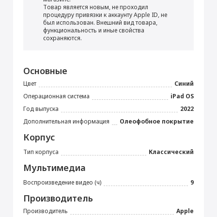
от 990 ₽
Товар является новым, не проходил
процедуру привязки к аккаунту Apple ID, не
был использован. Внешний вид товара,
Добавить в корзину
функциональность и иные свойства
сохраняются.
iPad Air 10.9"
Блок питания 20 Вт
Прошивка/восстановление/обновление ПО
Основные
iPhone, iPad, MacBook
Цвет
Синий
от 990 ₽
Операционная система
iPad OS
Год выпуска
2022
Добавить в корзину
Дополнительная информация
Олеофобное покрытие
Корпус
Тип корпуса
Классический
Кабель USB Type-C
Настройка Apple ID
Мультимедиа
от 490 ₽
Воспроизведение видео (ч)
9
Добавить в корзину
Производитель
Производитель
Apple