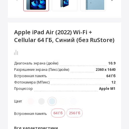
 Max
2024)
e Pencil
s
 (2022)
le EarPods
2022)
od
Apple iPad Air (2022) Wi-Fi +
s
)
Magic Mouse
Cellular 64 ГБ, Синий (без RuStore)
pple Magic Keyboard
22)
e Air Tag
Диагональ экрана (дюйм)
10.9
Разрешение экрана (Пикс/дюйм)
2360 x 1640
Встроенная память
64 Гб
Фотокамера (МПикс)
12
Процессор
Apple M1
Цвет
64 Гб
256 Гб
Встроенная память
Все характеристики