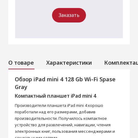
Заказать
О товаре
Характеристики
Комплекта
Обзор iPad mini 4 128 Gb Wi-Fi Spase
Услуги
Данная модель могла быть ранее
Gray
активирована, что не влияет на срок
Перенос данных (iPhone, iPad)
гарантийного обслуживания в нашем
Компактный планшет iPad mini 4
магазине.
от 990 ₽
Товар является новым, не проходил
Производители планшета iPad mini 4 хорошо
процедуру привязки к аккаунту Apple ID, не
поработали над его размерами, добавив
был использован. Внешний вид товара,
Добавить в корзину
производительности. Получилось компактное
функциональность и иные свойства
сохраняются.
устройство для развлечений, навигации, чтения
iPad mini 4
Кабель USB / Lightning
электронных книг, пользования мессенджерами и
социальными сетями.