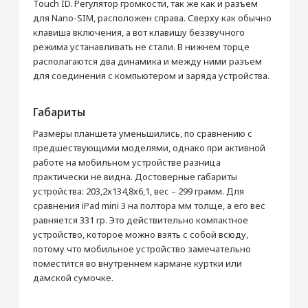
Touch ID. Регулятор громкости, так же как и разъем
Раскрыть полностью
для Nano-SIM, расположен справа. Сверху как обычно
Подключение
клавиша включения, а вот клавишу беззвучного
Bluetooth
4.2
режима устанавливать не стали. В нижнем торце
Wi-Fi
IEEE 802.11 a, b, g, n, ac
располагаются два динамика и между ними разъем
для соединения с компьютером и заряда устройства.
Камера
Апертура
f/2.4
Габариты
Разрешение фотосъемки (пикс)
3248 × 2448
Размеры планшета уменьшились, по сравнению с
Объектив
Пятилинзовый
предшествующими моделями, однако при активной
Автофокус
Да
работе на мобильном устройстве разница
Панорамная съёмка
Да
практически не видна. Достоверные габариты
Серийная съёмка
Да
устройства: 203,2х134,8х6,1, вес – 299 грамм. Для
сравнения iPad mini 3 на полтора мм толще, а его вес
Определение лиц
Да
равняется 331 гр. Это действительно компактное
Привязка фотографий к месту съёмки
Да
устройство, которое можно взять с собой всюду,
Видеозапись
Да
потому что мобильное устройство замечательно
Разрешение видеосъемки (пикс)
1920 × 1080 (FullHD)
поместится во внутреннем кармане куртки или
Частота кадров видеосъемки
30
дамской сумочке.
Стабилизатор изображения
Да