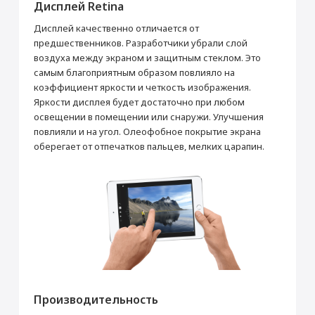
Дисплей Retina
Стабилизатор видео
Да
Запись замедленного видео
Да (120 кадров/с)
Дисплей качественно отличается от
предшественников. Разработчики убрали слой
Питание
воздуха между экраном и защитным стеклом. Это
Тип аккумулятора
Li-Pol
самым благоприятным образом повлияло на
Аккумулятор (мАч)
5124
коэффициент яркости и четкость изображения.
Время работы в интернете через
9
Яркости дисплея будет достаточно при любом
сотовую сеть (ч)
освещении в помещении или снаружи. Улучшения
Время работы в интернете через Wi-Fi
10
повлияли и на угол. Олеофобное покрытие экрана
(ч)
оберегает от отпечатков пальцев, мелких царапин.
Зарядка от USB порта
Да
Интерфейсы
Разъем Lightning
Да
Разъем 3.5 мм для подкл. Гарнитуры
Да
Дисплей
Диагональ (дюйм)
7.9
Тип дисплея
Retina HD
Разрешение (пикс)
2048 × 1536
Производительность