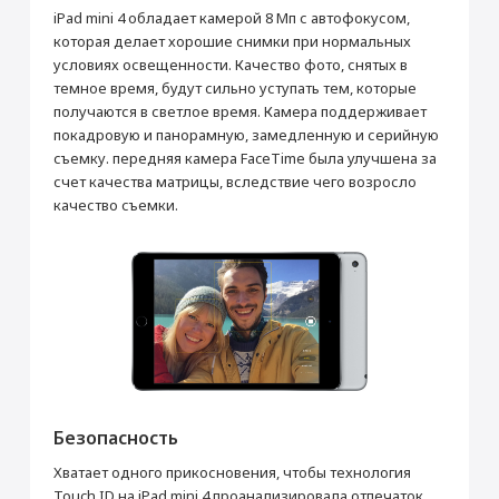
Цифровой компас
Да
iPad mini 4 обладает камерой 8 Мп с автофокусом,
которая делает хорошие снимки при нормальных
условиях освещенности. Качество фото, снятых в
темное время, будут сильно уступать тем, которые
получаются в светлое время. Камера поддерживает
покадровую и панорамную, замедленную и серийную
съемку. передняя камера FaceTime была улучшена за
счет качества матрицы, вследствие чего возросло
качество съемки.
Безопасность
Хватает одного прикосновения, чтобы технология
Touch ID на iPad mini 4 проанализировала отпечаток