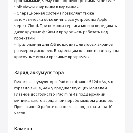
программами, чему способствуют режимы Slide Over,
Датчики
Split View и «Картинка в картинке».
Акселерометр
Да
• Операционная система позволяет также
автоматически объединять все устройства Apple
Гироскоп
Да
через iCloud. При помощи сервиса можно передавать
Датчик освещенности
Да
даже крупные файлы и продолжать работать над
Геомагнитный датчик (цифровой
Да
проектами.
компас)
• Приложения для iOS подходят для любых экранов
Барометр
Да
размеров дисплеев. Владельцам планшетов доступны
Touch ID (Сканер отпечатков пальцев)
Да
красочные игры и красивые программы.
Требования к среде эксплуатации
Заряд аккумулятора
Температура при эксплуатации
от 0°C до 35 °C
Температура при хранении
от –20°C до 45 °C
Емкость аккумулятора iPad mini 4 равна 5124 мАч, что
гораздо выше, чем у предшествующих моделей.
Относительная
от 5% до 95%
влажность
без конденсации
Главное достоинство iPad mini 4 в поддержании
минимального заряда при неработающем дисплее.
Высота при эксплуатации
протестировано до 3000 м
При активной работе планшета, заряда хватит на 10
Местоположение
часов.
Поддержка GPS
Да
Поддержка ГЛОНАСС
Да
Камера