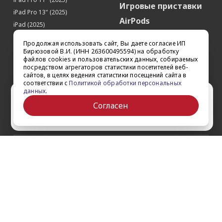
Игровые приставки
iPad Pro 13" (2025)
AirPods
iPad (2025)
Аксессуары
iPad Pro 13'' (2024)
Продолжая использовать сайт, Вы даете согласие ИП
iPad Pro 11'' (2024)
Квадрокоптеры
Бирюзовой В.И. (ИНН 263600495594) на обработку
файлов cookies и пользовательских данных, собираемых
iPad Air 13'' (2024)
Apple TV
посредством агрегаторов статистики посетителей веб-
iPad Air 11" (2024)
сайтов, в целях ведения статистики посещений сайта в
Dyson
соответствии с
Политикой обработки персональных
iPad mini 7
данных
.
Сертификаты
Ваш город Ставрополь?
iPad Pro 12.9'' (2022)
Согласен
iPad Pro 11'' (2022)
Да
Выбрать другой
О компании
Как заказать
Обратная связь
Контакты
Обзоры
Кредит
Акции
Оплата и доставка
Войти на сайт
Гарантии и сервис