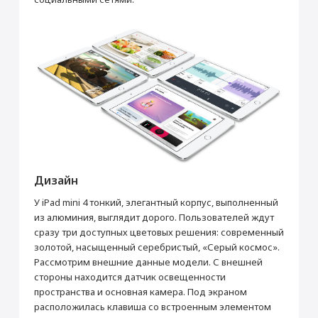
Прошивка/восстановление/обновление ПО
Основные
iPhone, iPad, MacBook
Цвет
Черный
от 990 ₽
Операционная система
iOS 9
Дополнительная информация
Олеофобное покрытие
Добавить в корзину
Корпус
Материал корпуса
Алюминий, Стекло
Адаптер питания USB
Мультимедиа
Настройка Apple ID
Воспроизведение видео (ч)
от 490 ₽
10
Дизайн
Производитель
Добавить в корзину
Производитель
Apple
У iPad mini 4 тонкий, элегантный корпус, выполненный
из алюминия, выглядит дорого. Пользователей ждут
Страна производитель
Китай
сразу три доступных цветовых решения: современный
Габариты
золотой, насыщенный серебристый, «Серый космос».
Рассмотрим внешние данные модели. С внешней
Высота (мм)
203.2
стороны находится датчик освещенности
Ширина (мм)
134.8
пространства и основная камера. Под экраном
Толщина (мм)
6.1
расположилась клавиша со встроенным элементом
Вес (г)
304