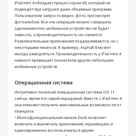
Число пикселей на дюйм (PPI)
264
iPad mini 4 обладает процессором A8, который не
Сенсорный дисплей
Да
подведет при загрузке даже объемных программ.
Пользователи запросто видео, фото, просмотрят
Тип сенсорного дисплея
Ёмкостный
фотоальбом. Все эти операции можно совершать
Устойчивое к царапинам стекло
Да
одномоментно, мобильное устройство не будет
Поддержка Multitouch
Да
зависать, а производительность не снизится.
Связь
Развлекательные приложения поддерживаются, но с
некоторыми нюансов. К примеру, Asphalt 8 может
Диапазоны
1, 2, 3, 4, 5, 7, 8, 13, 17, 18, 19, 20, 25, 26, 28, 29,
иногда замедляться. Производительность у iPad mini 4
LTE
30, 38, 39, 40, 41
намного превышает показатели других небольших
Интернет
EDGE, 3G, 4G
мобильных устройств.
Процессор
Процессор
Apple A8 + сопроцессор движения M8
Операционная система
Количество ядер процессора
2
Интуитивно понятная операционная система iOS 11
Частота
1.4 ГГц
сейчас является самой передовой. Вместе с iPad mini 4
она поможет получить максимальные возможности от
Память
планшета:
Оперативная память (Мб)
2048
• Многофункциональная панель Dock позволит
Встроенная память
128 Гб
включать и выключать приложения, перемещать и
Поддержка карт памяти
Нет
единовременно воспользоваться двумя