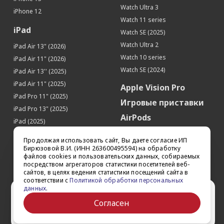
SIM-карта
Watch Ultra 3
iPhone 12
Тип SIM-карты
nano-SIM
Watch 11 series
Кол-во SIM-карт
1
iPad
Watch SE (2025)
Местоположение
Watch Ultra 2
iPad Air 13" (2026)
Поддержка GPS
Да
Watch 10 series
iPad Air 11" (2026)
Поддержка ГЛОНАСС
Да
Watch SE (2024)
iPad Air 13'' (2025)
iPad Air 11" (2025)
Apple Vision Pro
iPad Pro 11" (2025)
Игровые приставки
iPad Pro 13" (2025)
AirPods
iPad (2025)
Аксессуары
iPad Pro 13'' (2024)
Продолжая использовать сайт, Вы даете согласие ИП
iPad Pro 11'' (2024)
Квадрокоптеры
Бирюзовой В.И. (ИНН 263600495594) на обработку
файлов cookies и пользовательских данных, собираемых
iPad Air 13'' (2024)
Apple TV
посредством агрегаторов статистики посетителей веб-
iPad Air 11" (2024)
сайтов, в целях ведения статистики посещений сайта в
Dyson
соответствии с
Политикой обработки персональных
iPad mini 7
данных
.
Сертификаты
Ваш город Ставрополь?
iPad Pro 12.9'' (2022)
Согласен
iPad Pro 11'' (2022)
Да
Выбрать другой