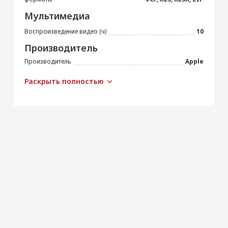
Мультимедиа
Воспроизведение видео (ч)
10
Производитель
Производитель
Apple
Страна производитель
Китай
Раскрыть полностью
Габариты
Высота (мм)
195.4
Ширина (мм)
134.8
Толщина (мм)
6.3
Вес (г)
297
Подключение
Bluetooth
5.0
Wi-Fi
IEEE 802.11ax
Камера
Основная камера (Мп)
12