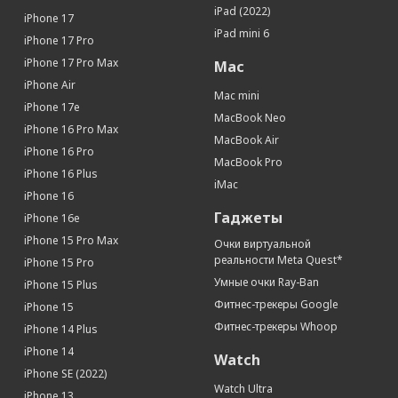
Связь
iPad (2022)
iPhone 17
iPad mini 6
Интернет
3G, 4G, 5G
iPhone 17 Pro
Процессор
iPhone 17 Pro Max
Mac
iPhone Air
Процессор
Apple A15 Bionic
Mac mini
iPhone 17e
Количество ядер процессора
6
MacBook Neo
iPhone 16 Pro Max
Память
MacBook Air
iPhone 16 Pro
MacBook Pro
Оперативная память (Мб)
4096
iPhone 16 Plus
iMac
Встроенная память
256 Гб
iPhone 16
Датчики
Гаджеты
iPhone 16e
Акселерометр
Да
iPhone 15 Pro Max
Очки виртуальной
реальности Meta Quest*
iPhone 15 Pro
Гироскоп
Да
Умные очки Ray-Ban
iPhone 15 Plus
Датчик освещенности
Да
Фитнес-трекеры Google
iPhone 15
Геомагнитный датчик (цифровой
Да
компас)
Фитнес-трекеры Whoop
iPhone 14 Plus
Барометр
Да
iPhone 14
Watch
Touch ID (Сканер отпечатков пальцев)
Да
iPhone SE (2022)
Watch Ultra
iPhone 13