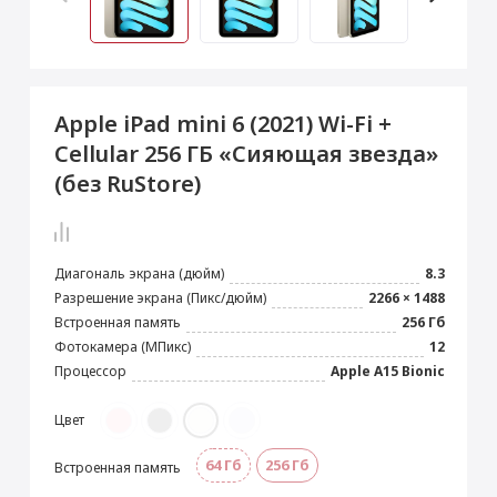
 Max
2024)
e Pencil
s
 (2022)
le EarPods
2022)
od
Apple iPad mini 6 (2021) Wi-Fi +
s
)
Magic Mouse
Cellular 256 ГБ «Cияющая звезда»
pple Magic Keyboard
(без RuStore)
22)
e Air Tag
Диагональ экрана (дюйм)
8.3
Разрешение экрана (Пикс/дюйм)
2266 × 1488
Встроенная память
256 Гб
Фотокамера (МПикс)
12
Процессор
Apple A15 Bionic
Цвет
64 Гб
256 Гб
Встроенная память