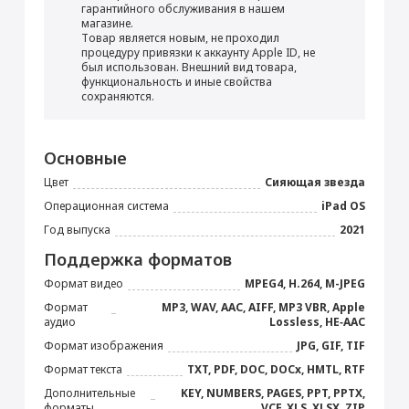
Перенос данных (iPhone, iPad)
гарантийного обслуживания в нашем
магазине.
от 990 ₽
Товар является новым, не проходил
процедуру привязки к аккаунту Apple ID, не
был использован. Внешний вид товара,
Добавить в корзину
функциональность и иные свойства
сохраняются.
iPad 8.3"
Блок питания 20 Вт
Прошивка/восстановление/обновление ПО
Основные
iPhone, iPad, MacBook
Стилус Apple Pencil
Цвет
Сияющая звезда
от 990 ₽
(USB-C)
Операционная система
iPad OS
7 490 ₽
Год выпуска
2021
Добавить в корзину
Поддержка форматов
Купить
Формат видео
MPEG4, H.264, M-JPEG
Формат
MP3, WAV, AAC, AIFF, MP3 VBR, Apple
Кабель USB Type-C
Настройка Apple ID
аудио
Lossless, HE‑AAC
от 490 ₽
Формат изображения
JPG, GIF, TIF
Формат текста
TXT, PDF, DOC, DOCx, HMTL, RTF
Дополнительные
KEY, NUMBERS, PAGES, PPT, PPTX,
Добавить в корзину
форматы
VCF, XLS, XLSX, ZIP