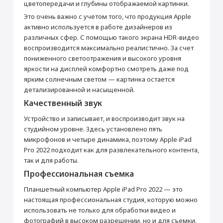
цветопередачи и глубины отображаемой картинки.
Стереодинамики
Да
Это очень важно с учетом того, что продукция Apple
Производитель
активно используется в работе дизайнеров из
Производитель
Apple
различных сфер. С помощью такого экрана HDR-видео
Страна производитель
Китай
воспроизводится максимально реалистично. За счет
пониженного светоотражения и высокого уровня
Габариты
яркости на дисплей комфортно смотреть даже под
Высота (мм)
247.6
ярким солнечным светом — картинка остается
Раскрыть полностью
Ширина (мм)
178.5
детализированной и насыщенной.
Качественный звук
Толщина (мм)
5.9
Вес (г)
466
Устройство и записывает, и воспроизводит звук на
студийном уровне. Здесь установлено пять
Подключение
микрофонов и четыре динамика, поэтому Apple iPad
Bluetooth
5.3
Pro 2022 подходит как для развлекательного контента,
Wi-Fi
IEEE 802.11ax
так и для работы.
Камера
Профессиональная съемка
Основная камера (Мп)
12 + 10 (двойная)
Планшетный компьютер Apple iPad Pro 2022 — это
настоящая профессиональная студия, которую можно
Апертура
f/1.8 + f/2.4
использовать не только для обработки видео и
Встроенная вспышка
Светодиодная
фотографий в высоком разрешении, но и для съемки.