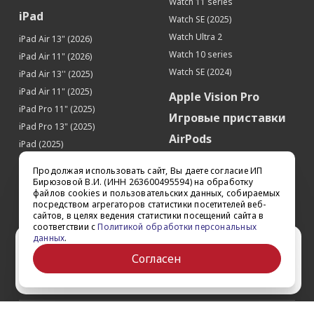
Watch 11 series
iPad
Watch SE (2025)
Watch Ultra 2
iPad Air 13" (2026)
Watch 10 series
iPad Air 11" (2026)
Watch SE (2024)
iPad Air 13'' (2025)
iPad Air 11" (2025)
Apple Vision Pro
iPad Pro 11" (2025)
Игровые приставки
iPad Pro 13" (2025)
AirPods
iPad (2025)
Аксессуары
iPad Pro 13'' (2024)
Продолжая использовать сайт, Вы даете согласие ИП
iPad Pro 11'' (2024)
Квадрокоптеры
Бирюзовой В.И. (ИНН 263600495594) на обработку
файлов cookies и пользовательских данных, собираемых
iPad Air 13'' (2024)
Apple TV
посредством агрегаторов статистики посетителей веб-
iPad Air 11" (2024)
сайтов, в целях ведения статистики посещений сайта в
Dyson
соответствии с
Политикой обработки персональных
iPad mini 7
данных
.
Сертификаты
Ваш город Ставрополь?
iPad Pro 12.9'' (2022)
Согласен
iPad Pro 11'' (2022)
Да
Выбрать другой