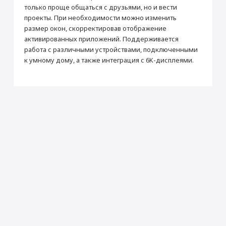
Количество ядер процессора
8
только проще общаться с друзьями, но и вести
проекты. При необходимости можно изменить
Память
размер окон, скорректировав отображение
Встроенная память
256 Гб
активированных приложений. Поддерживается
Поддержка карт памяти
Нет
работа с различными устройствами, подключенными
к умному дому, а также интеграция с 6K-дисплеями.
Датчики
Гироскоп
Да
Датчик освещенности
Да
Барометр
Да
Face ID (Распознавание лица)
Да
Сканер LiDAR
Да
Местоположение
iBeacon (Функция точного
Да
определения местоположения)
Интерфейсы и носители
Интерфейсы
Wi-Fi, Bluetooth