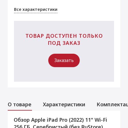
Все характеристики
ТОВАР ДОСТУПЕН ТОЛЬКО
ПОД ЗАКАЗ
Заказать
О товаре
Характеристики
Комплекта
Обзор Apple iPad Pro (2022) 11" Wi-Fi
Аксессуары
Услуги
Данная модель могла быть ранее
256 ГБ, Серебристый (без RuStore)