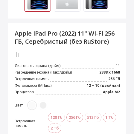
 Max
2024)
e Pencil
s
 (2022)
le EarPods
2022)
od
Apple iPad Pro (2022) 11" Wi-Fi 256
s
)
Magic Mouse
ГБ, Серебристый (без RuStore)
pple Magic Keyboard
22)
e Air Tag
Диагональ экрана (дюйм)
11
Разрешение экрана (Пикс/дюйм)
2388 x 1668
Встроенная память
256 Гб
Фотокамера (МПикс)
12 + 10 (двойная)
Процессор
Apple M2
Цвет
128 Гб
256 Гб
512 Гб
1 Тб
Встроенная
память
2 Тб