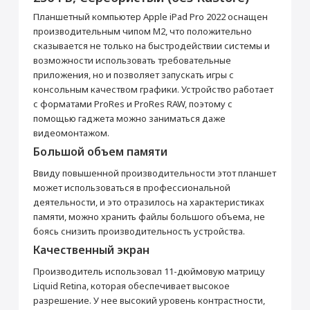
активирована, что не влияет на срок
Перенос данных (iPhone, iPad)
гарантийного обслуживания в нашем
Планшетный компьютер Apple iPad Pro 2022 оснащен
магазине.
от 990 ₽
производительным чипом М2, что положительно
Товар является новым, не проходил
сказывается не только на быстродействии системы и
процедуру привязки к аккаунту Apple ID, не
был использован. Внешний вид товара,
возможности использовать требовательные
Добавить в корзину
функциональность и иные свойства
приложения, но и позволяет запускать игры с
сохраняются.
консольным качеством графики. Устройство работает
iPad Pro 11"
Кабель USB Type-C
с форматами ProRes и ProRes RAW, поэтому с
помощью гаджета можно заниматься даже
Прошивка/восстановление/обновление ПО
Основные
видеомонтажом.
iPhone, iPad, MacBook
Стилус Apple Pencil
Цвет
Серебристый
Большой объем памяти
от 990 ₽
(USB-C)
Операционная система
IPadOS
Ввиду повышенной производительности этот планшет
7 490 ₽
Год выпуска
2022
может использоваться в профессиональной
Добавить в корзину
Корпус
деятельности, и это отразилось на характеристиках
Купить
памяти, можно хранить файлы большого объема, не
Тип корпуса
Классический
боясь снизить производительность устройства.
Материал корпуса
Металл
Блок питания 20 Вт
Настройка Apple ID
Качественный экран
Мультимедиа
от 490 ₽
Производитель использовал 11-дюймовую матрицу
Аудиоплеер
Да
Liquid Retina, которая обеспечивает высокое
Видеоплеер
Да
разрешение. У нее высокий уровень контрастности,
Добавить в корзину