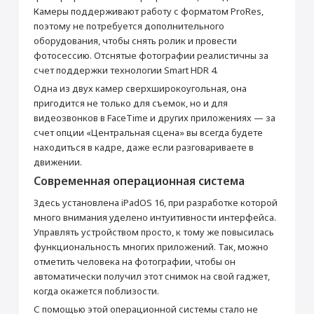
Фронтальная камера (Мп)
12
Камеры поддерживают работу с форматом ProRes,
Питание
поэтому не потребуется дополнительного
оборудования, чтобы снять ролик и провести
Время работы (ч)
до 10
фотосессию. Отснятые фотографии реалистичны за
Время работы в интернете через Wi-Fi
10
счет поддержки технологии Smart HDR 4.
(ч)
Одна из двух камер сверхширокоугольная, она
Дисплей
пригодится не только для съемок, но и для
Диагональ (дюйм)
11
видеозвонков в FaceTime и других приложениях — за
счет опции «Центральная сцена» вы всегда будете
Яркость (кд/м2)
600
находиться в кадре, даже если разговариваете в
Тип дисплея
Liquid Retina
движении.
Разрешение (пикс)
2388 x 1668
Современная операционная система
Число пикселей на дюйм (PPI)
264
Здесь установлена iPadOS 16, при разработке которой
Сенсорный дисплей
Да
много внимания уделено интуитивности интерфейса.
Тип сенсорного дисплея
Ёмкостный
Управлять устройством просто, к тому же повысилась
Поддержка Multitouch
Да
функциональность многих приложений. Так, можно
отметить человека на фотографии, чтобы он
Процессор
автоматически получил этот снимок на свой гаджет,
Производитель процессора
Apple
когда окажется поблизости.
Процессор
Apple M2
С помощью этой операционной системы стало не