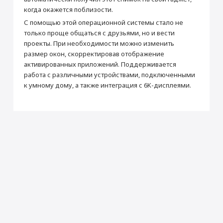
Процессор
когда окажется поблизости.
С помощью этой операционной системы стало не
Производитель процессора
Apple
только проще общаться с друзьями, но и вести
Процессор
Apple M2
проекты. При необходимости можно изменить
Количество ядер процессора
8
размер окон, скорректировав отображение
активированных приложений. Поддерживается
Память
работа с различными устройствами, подключенными
Встроенная память
256 Гб
к умному дому, а также интеграция с 6K-дисплеями.
Поддержка карт памяти
Нет
Датчики
Гироскоп
Да
Датчик освещенности
Да
Барометр
Да
Face ID (Распознавание лица)
Да
Сканер LiDAR
Да
SIM-карта
Тип SIM-карты
nano SIM+eSIM
Кол-во SIM-карт
1