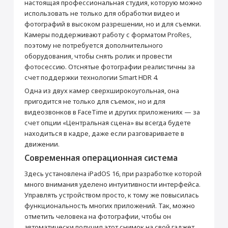
настоящая профессиональная студия, которую можно
Встроенная вспышка
Светодиодная
использовать не только для обработки видео и
Фронтальная камера (Мп)
12
фотографий в высоком разрешении, но и для съемки.
Питание
Камеры поддерживают работу с форматом ProRes,
поэтому не потребуется дополнительного
Время работы (ч)
до 10
оборудования, чтобы снять ролик и провести
Время работы в интернете через Wi-Fi
10
фотосессию. Отснятые фотографии реалистичны за
(ч)
счет поддержки технологии Smart HDR 4.
Дисплей
Одна из двух камер сверхширокоугольная, она
Диагональ (дюйм)
11
пригодится не только для съемок, но и для
Яркость (кд/м2)
600
видеозвонков в FaceTime и других приложениях — за
счет опции «Центральная сцена» вы всегда будете
Тип дисплея
Liquid Retina
находиться в кадре, даже если разговариваете в
Разрешение (пикс)
2388 x 1668
движении.
Число пикселей на дюйм (PPI)
264
Современная операционная система
Сенсорный дисплей
Да
Здесь установлена iPadOS 16, при разработке которой
Тип сенсорного дисплея
Ёмкостный
много внимания уделено интуитивности интерфейса.
Поддержка Multitouch
Да
Управлять устройством просто, к тому же повысилась
Связь
функциональность многих приложений. Так, можно
отметить человека на фотографии, чтобы он
Интернет
4G, 5G
автоматически получил этот снимок на свой гаджет,