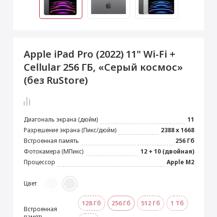
 Max
2024)
e Pencil
s
 (2022)
le EarPods
2022)
od
Apple iPad Pro (2022) 11" Wi-Fi +
s
)
Magic Mouse
Cellular 256 ГБ, «Серый космос»
pple Magic Keyboard
(без RuStore)
22)
e Air Tag
Диагональ экрана (дюйм)
11
Разрешение экрана (Пикс/дюйм)
2388 x 1668
Встроенная память
256 Гб
Фотокамера (МПикс)
12 + 10 (двойная)
Процессор
Apple M2
Цвет
128 Гб
256 Гб
512 Гб
1 Тб
Встроенная
память