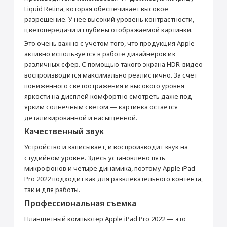
Видеоплеер
Да
Liquid Retina, которая обеспечивает высокое
Добавить в корзину
Стереодинамики
Да
разрешение. У нее высокий уровень контрастности,
цветопередачи и глубины отображаемой картинки.
Производитель
Это очень важно с учетом того, что продукция Apple
Производитель
Apple
активно используется в работе дизайнеров из
Страна производитель
Китай
различных сфер. С помощью такого экрана HDR-видео
воспроизводится максимально реалистично. За счет
Габариты
пониженного светоотражения и высокого уровня
Высота (мм)
247.6
яркости на дисплей комфортно смотреть даже под
Раскрыть полностью
Ширина (мм)
178.5
ярким солнечным светом — картинка остается
детализированной и насыщенной.
Толщина (мм)
5.9
Качественный звук
Вес (г)
470
Подключение
Устройство и записывает, и воспроизводит звук на
студийном уровне. Здесь установлено пять
Bluetooth
5.3
микрофонов и четыре динамика, поэтому Apple iPad
Wi-Fi
IEEE 802.11ax
Pro 2022 подходит как для развлекательного контента,
Камера
так и для работы.
Профессиональная съемка
Основная камера (Мп)
12 + 10 (двойная)
Апертура
f/1.8 + f/2.4
Планшетный компьютер Apple iPad Pro 2022 — это