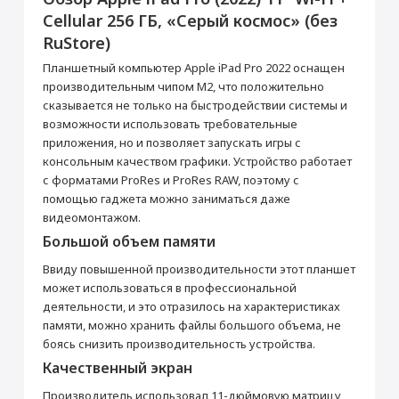
Данная модель могла быть ранее
Cellular 256 ГБ, «Серый космос» (без
активирована, что не влияет на срок
Перенос данных (iPhone, iPad)
RuStore)
гарантийного обслуживания в нашем
магазине.
от 990 ₽
Планшетный компьютер Apple iPad Pro 2022 оснащен
Товар является новым, не проходил
процедуру привязки к аккаунту Apple ID, не
производительным чипом М2, что положительно
был использован. Внешний вид товара,
сказывается не только на быстродействии системы и
Добавить в корзину
функциональность и иные свойства
возможности использовать требовательные
сохраняются.
приложения, но и позволяет запускать игры с
iPad Pro 11"
Кабель USB Type-C
консольным качеством графики. Устройство работает
Прошивка/восстановление/обновление ПО
с форматами ProRes и ProRes RAW, поэтому с
Основные
помощью гаджета можно заниматься даже
iPhone, iPad, MacBook
Стилус Apple Pencil
Цвет
Серый космос
видеомонтажом.
от 990 ₽
(USB-C)
Операционная система
IPadOS
Большой объем памяти
7 490 ₽
Год выпуска
2022
Ввиду повышенной производительности этот планшет
Добавить в корзину
Корпус
Купить
может использоваться в профессиональной
деятельности, и это отразилось на характеристиках
Тип корпуса
Классический
памяти, можно хранить файлы большого объема, не
Материал корпуса
Металл
Блок питания 20 Вт
Настройка Apple ID
боясь снизить производительность устройства.
Мультимедиа
Качественный экран
от 490 ₽
Аудиоплеер
Да
Производитель использовал 11-дюймовую матрицу