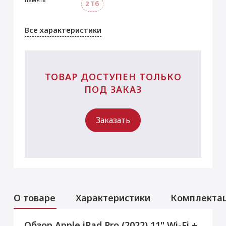
2 Тб
Все характеристики
ТОВАР ДОСТУПЕН ТОЛЬКО
ПОД ЗАКАЗ
Заказать
О товаре
Характеристики
Комплекта
Обзор Apple iPad Pro (2022) 11" Wi-Fi +
Аксессуары
Услуги