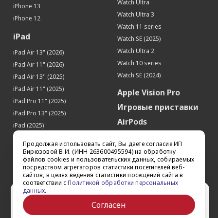
Watch Ultra
iPhone 13
Watch Ultra 3
iPhone 12
Watch 11 series
iPad
Watch SE (2025)
Watch Ultra 2
iPad Air 13" (2026)
Watch 10 series
iPad Air 11" (2026)
Watch SE (2024)
iPad Air 13'' (2025)
iPad Air 11" (2025)
Apple Vision Pro
iPad Pro 11" (2025)
Игровые приставки
iPad Pro 13" (2025)
AirPods
iPad (2025)
Аксессуары
iPad Pro 13'' (2024)
Продолжая использовать сайт, Вы даете согласие ИП
iPad Pro 11'' (2024)
Квадрокоптеры
Бирюзовой В.И. (ИНН 263600495594) на обработку
файлов cookies и пользовательских данных, собираемых
iPad Air 13'' (2024)
Apple TV
посредством агрегаторов статистики посетителей веб-
iPad Air 11" (2024)
сайтов, в целях ведения статистики посещений сайта в
Dyson
соответствии с
Политикой обработки персональных
iPad mini 7
данных
.
Сертификаты
Ваш город Ставрополь?
iPad Pro 12.9'' (2022)
Согласен
iPad Pro 11'' (2022)
Да
Выбрать другой