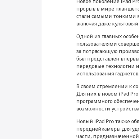
Новое поколение iPad P
Настройка Apple ID
Основные
прорыв в мире планшетов
стали самыми тонкими в
Цвет
включая даже культовый 
Операционная система
Одной из главных особен
Год выпуска
пользователями соверше
iPad Pro 11''
за потрясающую произво
Корпус
был представлен впервые
передовые технологии 
Материал корпуса
использования гаджетов
Мультимедиа
В своем стремлении к со
Для них в новом iPad P
Аудиоплеер
программного обеспечения
Видеоплеер
возможности устройства
Стереодинамики
Новый iPad Pro также 
переднейкамеры для удо
Производитель
части, предназначенной