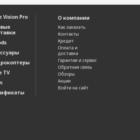
ормация
 Vision Pro
О компании
Нанотекстурное стекло,
Ламинированный дисплей
овые
Как заказать
тавки
Контакты
Кредит
ods
Оплата и
пределения
ссуары
Да
доставка
Гарантии и сервис
дрокоптеры
Обратная связь
e TV
ли
Обзоры
Акции
n
Wi-Fi, Bluetooth
Войти на сайт
тификаты