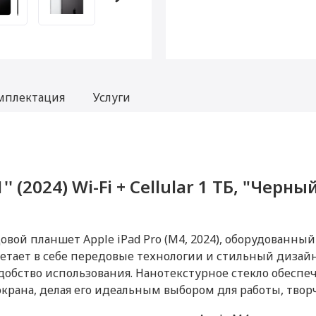
мплектация
Услуги
'' (2024) Wi-Fi + Cellular 1 ТБ, "Черны
ad Pro 11'' (2024) Wi-Fi + Cellular 1
d Pro 11'' (2024) Wi-Fi + Cellular 1 Т
tore)
tore)
от 99
)
овой планшет Apple iPad Pro (M4, 2024), оборудованн
четает в себе передовые технологии и стильный дизай
ранее активирована, что не влияет на срок гарантийного обслуживания в 
добство использования. Нанотекстурное стекло обеспе
проходил процедуру привязки к аккаунту Apple ID, не был использован. Вн
от 99
новление ПО iPhone, iPad, MacBook
свойства сохраняются.
крана, делая его идеальным выбором для работы, твор