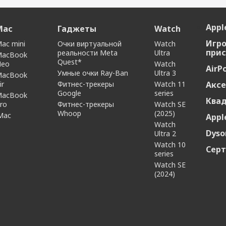
Дополнительная инф
12
Apple
Mac
Гаджеты
Watch
f/1.8
Особенности
Игр
ac mini
Очки виртуальной
Watch
Пятилинзовый
прис
реальности Meta
Ultra
MacBook
Quest*
Neo
Watch
Местоположение
Светодиодная (True Tone)
AirP
Умные очки Ray-Ban
Ultra 3
MacBook
12
ir
Фитнес-трекеры
iBeacon (Функция точного о
Watch 11
Аксе
Google
series
местоположения)
MacBook
Ква
ro
Фитнес-трекеры
Watch SE
Whoop
(2025)
Mac
Appl
Интерфейсы и носите
Watch
до 9
Dyso
Ultra 2
Интерфейсы
Watch 10
Li-Pol
Сер
series
Watch SE
(2024)