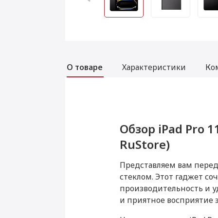
О товаре
Характеристики
Ко
Услуги
Обзор iPad Pro 11
Характеристики iP
Комплектация iPa
RuStore)
космос" (без RuS
космос" (без RuS
Перенос данных (iPhone, iPad
Представляем вам перед
стеклом. Этот гаджет со
Данная модель могла быть 
производительность и у
Товар является новым, не 
Прошивка/восстановление/об
функциональность и иные 
и приятное восприятие э