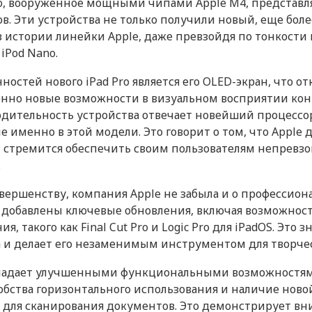
ro, вооруженное мощными чипами Apple M4, представл
от 49
Дисплей
. Эти устройства не только получили новый, еще боле
 истории линейки Apple, даже превзойдя по тонкост
Серый космос
Диагональ (дюйм)
iPod Nano.
iPad OS
Технология дисплея
ностей нового iPad Pro является его OLED-экран, что о
2024
Разрешение (пикс)
нно новые возможности в визуальном восприятии кон
Кабель USB-C/USB-C
дительность устройства отвечает новейший процессор 
Плотность пикселей (ppi)
 именно в этой модели. Это говорит о том, что Apple д
Сенсорный дисплей
и стремится обеспечить своим пользователям непрев
Алюминий
.
Связь
вершенству, компания Apple не забыла и о профессион
Интернет
ro добавлены ключевые обновления, включая возможнос
Да
, такого как Final Cut Pro и Logic Pro для iPadOS. Это
Процессор
Да
 и делает его незаменимым инструментом для творчес
Да
Производитель процессора
обладает улучшенными функциональными возможностям
бства горизонтального использования и наличие ново
Процессор
 для сканирования документов. Это демонстрирует вн