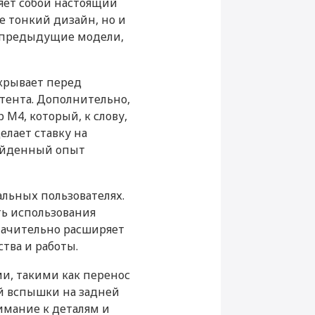
яет собой настоящий
0 ₽
Добавить в корзину
е тонкий дизайн, но и
и предыдущие модели,
11
Ultra Retina XDR
ткрывает перед
2420 х 1668
тента. Дополнительно,
M4, который, к слову,
264
елает ставку на
Да
зойденный опыт
альных пользователях.
4G, 5G
ть использования
 значительно расширяет
тва и работы.
Apple
и, такими как перенос
й вспышки на задней
Apple M4
имание к деталям и