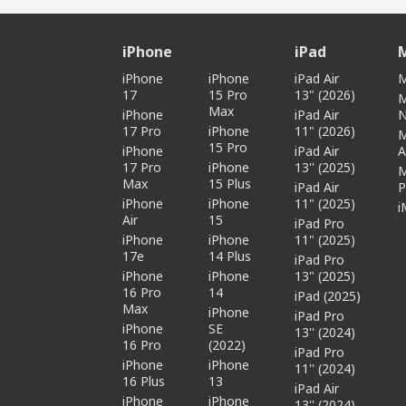
Основная камера (Мп)
iPhone
iPad
Апертура
iPhone
iPhone
iPad Air
M
Объектив
17
15 Pro
13" (2026)
Max
iPhone
iPad Air
Встроенная вспышка
17 Pro
iPhone
11" (2026)
15 Pro
Фронтальная камера (Мп)
iPhone
iPad Air
A
17 Pro
iPhone
13'' (2025)
Max
15 Plus
iPad Air
P
Питание
iPhone
iPhone
11" (2025)
i
Air
15
iPad Pro
Время работы (ч)
iPhone
iPhone
11" (2025)
17e
14 Plus
iPad Pro
Тип аккумулятора
iPhone
iPhone
13" (2025)
16 Pro
14
iPad (2025)
Max
iPhone
iPad Pro
iPhone
SE
13'' (2024)
16 Pro
(2022)
iPad Pro
iPhone
iPhone
11'' (2024)
16 Plus
13
iPad Air
iPhone
iPhone
13'' (2024)