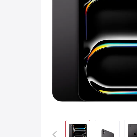
Игровые приставки
AirPods
С
Аксессуары
Квадрокоптеры
Apple TV
Dyson
Сертификаты
Акции