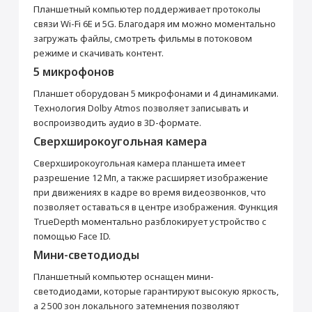
Стереодинамики
Да
Планшетный компьютер поддерживает протоколы
связи Wi-Fi 6E и 5G. Благодаря им можно моментально
Производитель
загружать файлы, смотреть фильмы в потоковом
Производитель
Apple
режиме и скачивать контент.
Страна производитель
Китай
5 микрофонов
Габариты
Планшет оборудован 5 микрофонами и 4 динамиками.
Высота (мм)
280.6
Технология Dolby Atmos позволяет записывать и
Раскрыть полностью
воспроизводить аудио в 3D-формате.
Ширина (мм)
214.9
Сверхширокоугольная камера
Толщина (мм)
6.4
Вес (г)
682
Сверхширокоугольная камера планшета имеет
разрешение 12 Мп, а также расширяет изображение
Подключение
при движениях в кадре во время видеозвонков, что
Bluetooth
5.3
позволяет оставаться в центре изображения. Функция
Wi-Fi
2.4 ГГц / 5 ГГц, 802.11ax, MIMO
TrueDepth моментально разблокирует устройство с
помощью Face ID.
Камера
Мини-светодиоды
Основная камера (Мп)
12 + 10 (двойная)
Планшетный компьютер оснащен мини-
Апертура
f/1.8 + f/2.4
светодиодами, которые гарантируют высокую яркость,
Встроенная вспышка
Светодиодная
а 2 500 зон локального затемнения позволяют