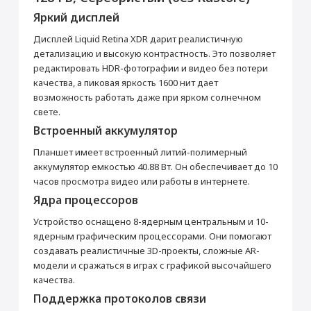
активирована, что не влияет на срок
Перенос данных (iPhone, iPad)
гарантийного обслуживания в нашем
Яркий дисплей
магазине.
от 990 ₽
Товар является новым, не проходил
Дисплей Liquid Retina XDR дарит реалистичную
процедуру привязки к аккаунту Apple ID, не
детализацию и высокую контрастность. Это позволяет
был использован. Внешний вид товара,
Добавить в корзину
редактировать HDR-фотографии и видео без потери
функциональность и иные свойства
сохраняются.
качества, а пиковая яркость 1600 нит дает
iPad Pro 12.9"
Кабель USB Type-C
возможность работать даже при ярком солнечном
свете.
Прошивка/восстановление/обновление ПО
Основные
Встроенный аккумулятор
iPhone, iPad, MacBook
Стилус Apple Pencil
Цвет
Серебристый
Планшет имеет встроенный литий-полимерный
от 990 ₽
(USB-C)
Операционная система
IPadOS
аккумулятор емкостью 40.88 Вт. Он обеспечивает до 10
7 490 ₽
часов просмотра видео или работы в интернете.
Год выпуска
2022
Добавить в корзину
Ядра процессоров
Корпус
Купить
Устройство оснащено 8-ядерным центральным и 10-
Тип корпуса
Классический
ядерным графическим процессорами. Они помогают
Материал корпуса
Металл
Блок питания 20 Вт
Настройка Apple ID
создавать реалистичные 3D-проекты, сложные AR-
Мультимедиа
модели и сражаться в играх с графикой высочайшего
от 490 ₽
качества.
Аудиоплеер
Да
Поддержка протоколов связи
Видеоплеер
Да
Добавить в корзину