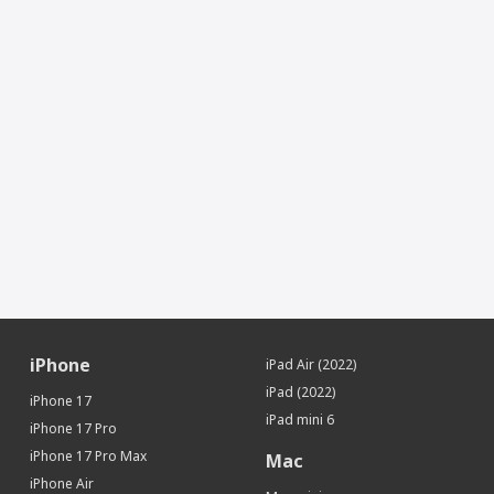
Количество ядер процессора
8
Память
Встроенная память
128 Гб
Поддержка карт памяти
Нет
Датчики
Гироскоп
Да
Датчик освещенности
Да
Барометр
Да
Face ID (Распознавание лица)
Да
Сканер LiDAR
Да
Местоположение
iBeacon (Функция точного
Да
iPhone
iPad Air (2022)
определения местоположения)
iPad (2022)
iPhone 17
Интерфейсы и носители
iPad mini 6
iPhone 17 Pro
Интерфейсы
Wi-Fi, Bluetooth
iPhone 17 Pro Max
Mac
iPhone Air