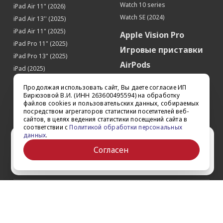
Watch 10 series
iPad Air 11" (2026)
Watch SE (2024)
iPad Air 13'' (2025)
iPad Air 11" (2025)
Apple Vision Pro
iPad Pro 11" (2025)
Игровые приставки
iPad Pro 13" (2025)
AirPods
iPad (2025)
Аксессуары
iPad Pro 13'' (2024)
Продолжая использовать сайт, Вы даете согласие ИП
iPad Pro 11'' (2024)
Квадрокоптеры
Бирюзовой В.И. (ИНН 263600495594) на обработку
файлов cookies и пользовательских данных, собираемых
iPad Air 13'' (2024)
Apple TV
посредством агрегаторов статистики посетителей веб-
iPad Air 11" (2024)
сайтов, в целях ведения статистики посещений сайта в
Dyson
соответствии с
Политикой обработки персональных
iPad mini 7
данных
.
Сертификаты
Ваш город Ставрополь?
iPad Pro 12.9'' (2022)
Согласен
iPad Pro 11'' (2022)
Да
Выбрать другой
О компании
Как заказать
Обратная связь