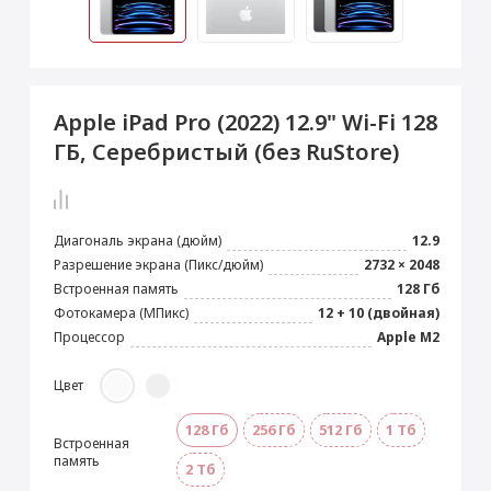
 Max
2024)
e Pencil
s
 (2022)
le EarPods
2022)
od
Apple iPad Pro (2022) 12.9" Wi-Fi 128
s
)
Magic Mouse
ГБ, Серебристый (без RuStore)
pple Magic Keyboard
22)
e Air Tag
Диагональ экрана (дюйм)
12.9
Разрешение экрана (Пикс/дюйм)
2732 × 2048
Встроенная память
128 Гб
Фотокамера (МПикс)
12 + 10 (двойная)
Процессор
Apple M2
Цвет
128 Гб
256 Гб
512 Гб
1 Тб
Встроенная
память
2 Тб