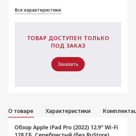
Все характеристики
ТОВАР ДОСТУПЕН ТОЛЬКО
ПОД ЗАКАЗ
Заказать
О товаре
Характеристики
Комплекта
Обзор Apple iPad Pro (2022) 12.9" Wi-Fi
Аксессуары
Услуги
Данная модель могла быть ранее
128 ГБ, Серебристый (без RuStore)