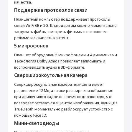
качества.
Видеоплеер
Да
Добавить в корзину
Поддержка протоколов связи
Стереодинамики
Да
Планшетный компьютер поддерживает протоколы
Производитель
связи Wi-Fi 6E и 5G. Благодаря им можно моментально
Производитель
Apple
загружать файлы, смотреть фильмы в потоковом
Страна производитель
Китай
режиме и скачивать контент.
Габариты
5 микрофонов
Высота (мм)
280.6
Планшет оборудован 5 микрофонами и 4 динамиками.
Раскрыть полностью
Ширина (мм)
214.9
Технология Dolby Atmos позволяет записывать и
воспроизводить аудио в 3D-формате.
Толщина (мм)
6.4
Сверхширокоугольная камера
Вес (г)
685
Сверхширокоугольная камера планшета имеет
Подключение
разрешение 12 Мп, а также расширяет изображение
Bluetooth
5.3
при движениях в кадре во время видеозвонков, что
Wi-Fi
2.4 ГГц / 5 ГГц, 802.11ax, MIMO
позволяет оставаться в центре изображения. Функция
TrueDepth моментально разблокирует устройство с
Камера
помощью Face ID.
Основная камера (Мп)
12 + 10 (двойная)
Мини-светодиоды
Апертура
f/1.8 + f/2.4