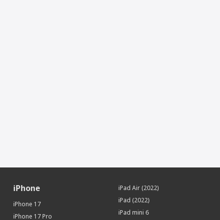
Процессор
Производитель процессора
Apple
Процессор
Apple M2
Количество ядер процессора
8
Память
Встроенная память
256 Гб
Поддержка карт памяти
Нет
Датчики
Гироскоп
Да
Датчик освещенности
Да
Барометр
Да
Face ID (Распознавание лица)
Да
Сканер LiDAR
Да
SIM-карта
iPhone
iPad Air (2022)
Тип SIM-карты
nano SIM+eSIM
iPad (2022)
iPhone 17
iPad mini 6
Кол-во SIM-карт
1
iPhone 17 Pro