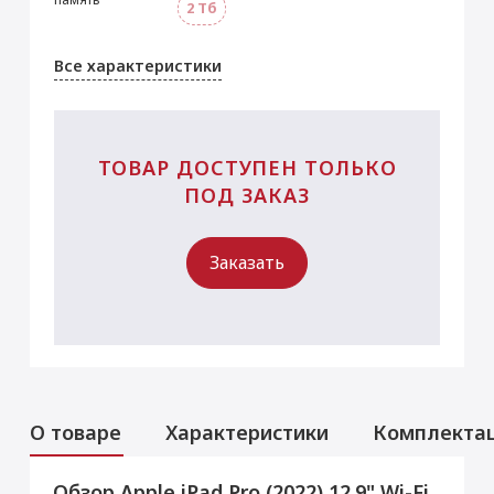
2 Тб
Все характеристики
ТОВАР ДОСТУПЕН ТОЛЬКО
ПОД ЗАКАЗ
Заказать
О товаре
Характеристики
Комплекта
Обзор Apple iPad Pro (2022) 12.9" Wi-Fi
Аксессуары
Услуги