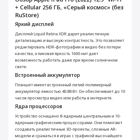
Данная модель могла быть ранее
+ Cellular 256 ГБ, «Серый космос» (без
активирована, что не влияет на срок
Перенос данных (iPhone, iPad)
RuStore)
гарантийного обслуживания в нашем
магазине.
от 990 ₽
Яркий дисплей
Товар является новым, не проходил
процедуру привязки к аккаунту Apple ID, не
Дисплей Liquid Retina XDR дарит реалистичную
был использован. Внешний вид товара,
Добавить в корзину
функциональность и иные свойства
детализацию и высокую контрастность. Это позволяет
сохраняются.
редактировать HDR-фотографии и видео без потери
iPad Pro 12.9"
Кабель USB Type-C
качества, а пиковая яркость 1600 нит дает
возможность работать даже при ярком солнечном
Прошивка/восстановление/обновление ПО
Основные
свете.
iPhone, iPad, MacBook
Стилус Apple Pencil
Цвет
Серый космос
Встроенный аккумулятор
от 990 ₽
(USB-C)
Операционная система
IPadOS
Планшет имеет встроенный литий-полимерный
7 490 ₽
Год выпуска
2022
аккумулятор емкостью 40.88 Вт. Он обеспечивает до 10
Добавить в корзину
часов просмотра видео или работы в интернете.
Корпус
Купить
Ядра процессоров
Тип корпуса
Классический
Устройство оснащено 8-ядерным центральным и 10-
Материал корпуса
Металл
Блок питания 20 Вт
Настройка Apple ID
ядерным графическим процессорами. Они помогают
Мультимедиа
создавать реалистичные 3D-проекты, сложные AR-
от 490 ₽
Аудиоплеер
Да
модели и сражаться в играх с графикой высочайшего