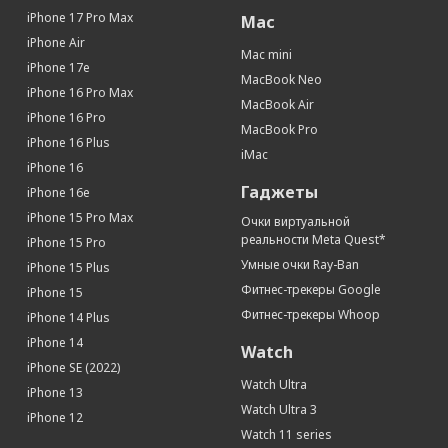
Местоположение
iPhone 17 Pro Max
Mac
iPhone Air
iBeacon (Функция точного
Да
Mac mini
определения местоположения)
iPhone 17e
MacBook Neo
iPhone 16 Pro Max
Интерфейсы и носители
MacBook Air
iPhone 16 Pro
Интерфейсы
Wi-Fi, Bluetooth
MacBook Pro
iPhone 16 Plus
iMac
iPhone 16
Гаджеты
iPhone 16e
iPhone 15 Pro Max
Очки виртуальной
реальности Meta Quest*
iPhone 15 Pro
Умные очки Ray-Ban
iPhone 15 Plus
Фитнес-трекеры Google
iPhone 15
Фитнес-трекеры Whoop
iPhone 14 Plus
iPhone 14
Watch
iPhone SE (2022)
Watch Ultra
iPhone 13
Watch Ultra 3
iPhone 12
Watch 11 series