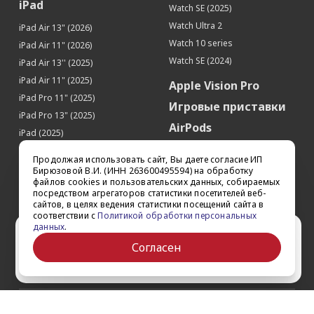
iPad
Watch SE (2025)
Watch Ultra 2
iPad Air 13" (2026)
Watch 10 series
iPad Air 11" (2026)
Watch SE (2024)
iPad Air 13'' (2025)
iPad Air 11" (2025)
Apple Vision Pro
iPad Pro 11" (2025)
Игровые приставки
iPad Pro 13" (2025)
AirPods
iPad (2025)
Аксессуары
iPad Pro 13'' (2024)
Продолжая использовать сайт, Вы даете согласие ИП
iPad Pro 11'' (2024)
Квадрокоптеры
Бирюзовой В.И. (ИНН 263600495594) на обработку
файлов cookies и пользовательских данных, собираемых
iPad Air 13'' (2024)
Apple TV
посредством агрегаторов статистики посетителей веб-
iPad Air 11" (2024)
сайтов, в целях ведения статистики посещений сайта в
Dyson
соответствии с
Политикой обработки персональных
iPad mini 7
данных
.
Сертификаты
Ваш город Ставрополь?
iPad Pro 12.9'' (2022)
Согласен
iPad Pro 11'' (2022)
Да
Выбрать другой