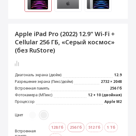
 Max
2024)
e Pencil
s
 (2022)
le EarPods
2022)
od
Apple iPad Pro (2022) 12.9" Wi-Fi +
s
)
Magic Mouse
Cellular 256 ГБ, «Серый космос»
pple Magic Keyboard
(без RuStore)
22)
e Air Tag
Диагональ экрана (дюйм)
12.9
Разрешение экрана (Пикс/дюйм)
2732 × 2048
Встроенная память
256 Гб
Фотокамера (МПикс)
12 + 10 (двойная)
Процессор
Apple M2
Цвет
128 Гб
256 Гб
512 Гб
1 Тб
Встроенная
память