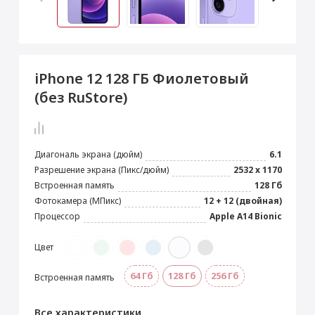
 Max
2024)
e Pencil
s
 (2022)
le EarPods
2022)
od
iPhone 12 128 ГБ Фиолетовый
s
)
Magic Mouse
(без RuStore)
pple Magic Keyboard
22)
e Air Tag
Диагональ экрана (дюйм)
6.1
Разрешение экрана (Пикс/дюйм)
2532 x 1170
Встроенная память
128 Гб
Фотокамера (МПикс)
12 + 12 (двойная)
Процессор
Apple A14 Bionic
Цвет
64 Гб
128 Гб
256 Гб
Встроенная память
Все характеристики