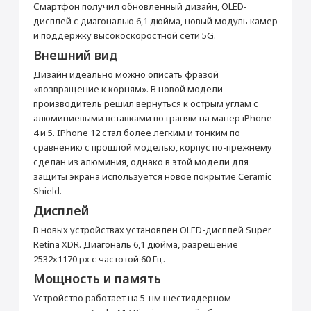
от 990 ₽
Смартфон получил обновленный дизайн, OLED-
Товар является новым, не проходил
дисплей с диагональю 6,1 дюйма, новый модуль камер
процедуру привязки к аккаунту Apple ID, не
был использован. Внешний вид товара,
и поддержку высокоскоростной сети 5G.
Добавить в корзину
функциональность и иные свойства
Внешний вид
сохраняются.
iPhone 12 128 ГБ
Кабель Lightning/USB-
Дизайн идеально можно описать фразой
Фиолетовый
C
«возвращение к корням». В новой модели
Прошивка/восстановление/обновление ПО
Основные
производитель решил вернуться к острым углам с
iPhone, iPad, MacBook
алюминиевыми вставками по граням на манер iPhone
СЗУ Apple 20Вт Type-C
Зарядное устройство
Модель
iPhone 12
от 990 ₽
Apple MagSafe
4 и 5. IPhone 12 стал более легким и тонким по
Цвет
Фиолетовый
сравнению с прошлой моделью, корпус по-прежнему
2 990 ₽
5 990 ₽
Операционная система
iOS 14
сделан из алюминия, однако в этой модели для
Добавить в корзину
защиты экрана используется новое покрытие Ceramic
Корпус
Купить
Купить
Shield.
Тип корпуса
Классический
Дисплей
Материал корпуса
Алюминий
Настройка Apple ID
В новых устройствах установлен OLED-дисплей Super
Стандарт защиты
IP68
от 490 ₽
Retina XDR. Диагональ 6,1 дюйма, разрешение
Мультимедиа
2532х1170 px с частотой 60 Гц.
Аудиоплеер
Да
Мощность и память
Добавить в корзину
Воспроизведение музыки (ч)
65
Устройство работает на 5-нм шестиядерном
Видеоплеер
Да