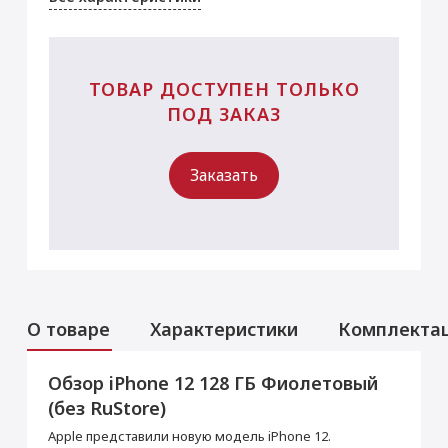
ТОВАР ДОСТУПЕН ТОЛЬКО
ПОД ЗАКАЗ
Заказать
О товаре
Характеристики
Комплекта
Обзор iPhone 12 128 ГБ Фиолетовый
Аксессуары
Услуги
Данная модель могла быть ранее
(без RuStore)
активирована, что не влияет на срок
Перенос данных (iPhone, iPad)
гарантийного обслуживания в нашем
Apple представили новую модель iPhone 12.
магазине.