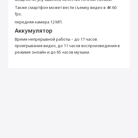
Апертура
f/2.4 + f/1.6
Также смартфон может вести съемку видео в 4К 60
fps.
Объектив
Широкоугольный + сверхширокоугольный
передняя камера 12 МП.
Оптический зум
× 2
Аккумулятор
Автофокус
Да
Встроенная вспышка
Светодиодная
Время непрерывной работы – до 17 часов
проигрывания видео, до 11 часов воспроизведения в
Видеозапись
Да
режиме онлайн и до 65 часов музыки.
Частота кадров видеосъемки
240
Фронтальная камера (Мп)
12
Питание
Тип аккумулятора
Li-Ion
Беспроводная зарядка
Да
Интерфейсы
Разъем Lightning
Да
Дисплей
Диагональ (дюйм)
6.1
Тип дисплея
OLED, сенсорный, с подсветкой