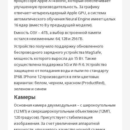
процессоре Apple A14 Bionic, который обеспечивает
улучшенную производительность. За графику
Встроенный динамик
Да
Установка приложений (Сбер, Альфа-Банк,
отвечает четырехъядерный Apple GPU, а система
Стереодинамики
Да
2ГИС и др.)
автоматического обучения Neural Engine имеет целых
Производитель
16 ядер (вместо 8 у предыдущей модели).
от 990 ₽
Производитель
Apple
Емкость ОЗУ – 4 ГБ, а выбор встроенной памяти
Раскрыть полностью
остался неизменным: 64, 128 и 256 ГБ.
Страна производитель
Китай
Добавить в корзину
Устройство получило поддержку обновленного
Габариты
беспроводного зарядного устройства MagSafe,
Высота (мм)
146.7
мощность которого выросла до 15 Вт. Также
Ширина (мм)
71.5
осуществлена поддержка 5G и Wi-Fi 6. Устройство
защищено от попадания воды и пыли по стандарту
Толщина (мм)
7.4
IP68. IPhone 12 производится в пяти цветовых
Вес (г)
164
вариантах: белом, черном, красном (ProductRed),
Подключение
зеленом и синем
Камеры
Bluetooth
5.0
Wi-Fi
IEEE 802.11ax
Основная камера двухмодульная – с широкоугольным
(12 МП) и сверхширокоугольным объективом (12МП,
NFC
Да
120 градусов). Присутствует стабилизация
Камера
изображения. За счет увеличения аппаратной
Основная камера (Мп)
12 + 12 (двойная)
мощности, улучшилось качество ночной съемки.