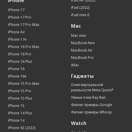
iPhone
iPad Air (2022)
Встроенная память
128 Гб
iPad (2022)
iPhone 17
iPad mini 6
Датчики
iPhone 17 Pro
Гироскоп
Да
iPhone 17 Pro Max
Mac
Датчик приближения
Да
iPhone Air
Mac mini
iPhone 17e
Датчик освещенности
Да
MacBook Neo
iPhone 16 Pro Max
Геомагнитный датчик (цифровой
Да
MacBook Air
компас)
iPhone 16 Pro
MacBook Pro
Барометр
Да
iPhone 16 Plus
iMac
Face ID (Распознавание лица)
Да
iPhone 16
Гаджеты
SIM-карта
iPhone 16e
iPhone 15 Pro Max
Тип SIM-карты
nano SIM+eSIM
Очки виртуальной
реальности Meta Quest*
iPhone 15 Pro
Кол-во SIM-карт
2
Умные очки Ray-Ban
iPhone 15 Plus
Органайзер
Фитнес-трекеры Google
iPhone 15
Календарь
Да
Фитнес-трекеры Whoop
iPhone 14 Plus
Калькулятор
Да
iPhone 14
Watch
Конвертер валют
Да
iPhone SE (2022)