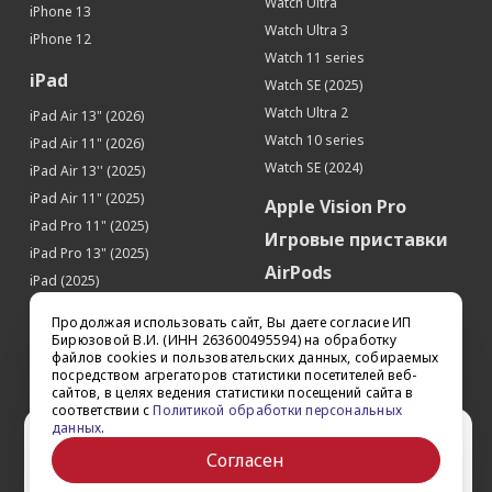
Секундомер
Да
Watch Ultra
iPhone 13
Watch Ultra 3
Будильник
Да
iPhone 12
Watch 11 series
Диктофон
Да
iPad
Watch SE (2025)
Местоположение
Watch Ultra 2
iPad Air 13" (2026)
Поддержка GPS
Да
Watch 10 series
iPad Air 11" (2026)
Поддержка ГЛОНАСС
Да
Watch SE (2024)
iPad Air 13'' (2025)
Цифровой компас
Да
iPad Air 11" (2025)
Apple Vision Pro
iPad Pro 11" (2025)
Игровые приставки
iPad Pro 13" (2025)
AirPods
iPad (2025)
Аксессуары
iPad Pro 13'' (2024)
Продолжая использовать сайт, Вы даете согласие ИП
iPad Pro 11'' (2024)
Квадрокоптеры
Бирюзовой В.И. (ИНН 263600495594) на обработку
файлов cookies и пользовательских данных, собираемых
iPad Air 13'' (2024)
Apple TV
посредством агрегаторов статистики посетителей веб-
iPad Air 11" (2024)
сайтов, в целях ведения статистики посещений сайта в
Dyson
соответствии с
Политикой обработки персональных
iPad mini 7
данных
.
Сертификаты
Ваш город Ставрополь?
iPad Pro 12.9'' (2022)
Согласен
iPad Pro 11'' (2022)
Да
Выбрать другой