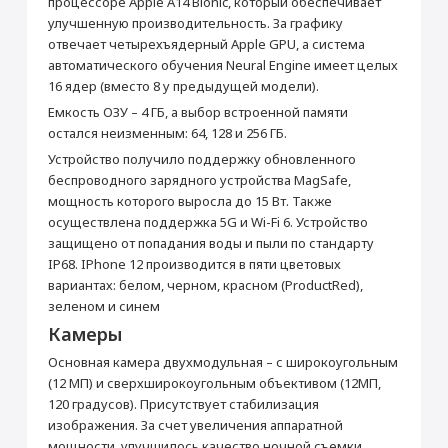
процессоре Apple A14 Bionic, который обеспечивает
улучшенную производительность. За графику
Встроенный динамик
Да
отвечает четырехъядерный Apple GPU, а система
Стереодинамики
Да
автоматического обучения Neural Engine имеет целых
Производитель
16 ядер (вместо 8 у предыдущей модели).
Производитель
Apple
Емкость ОЗУ – 4 ГБ, а выбор встроенной памяти
Раскрыть полностью
остался неизменным: 64, 128 и 256 ГБ.
Страна производитель
Китай
Устройство получило поддержку обновленного
Габариты
беспроводного зарядного устройства MagSafe,
Высота (мм)
146.7
мощность которого выросла до 15 Вт. Также
Ширина (мм)
71.5
осуществлена поддержка 5G и Wi-Fi 6. Устройство
защищено от попадания воды и пыли по стандарту
Толщина (мм)
7.4
IP68. IPhone 12 производится в пяти цветовых
Вес (г)
164
вариантах: белом, черном, красном (ProductRed),
Подключение
зеленом и синем
Камеры
Bluetooth
5.0
Wi-Fi
IEEE 802.11ax
Основная камера двухмодульная – с широкоугольным
(12 МП) и сверхширокоугольным объективом (12МП,
NFC
Да
120 градусов). Присутствует стабилизация
Камера
изображения. За счет увеличения аппаратной
Основная камера (Мп)
12 + 12 (двойная)
мощности, улучшилось качество ночной съемки.