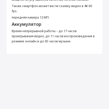
Апертура
f/2.4 + f/1.6
Также смартфон может вести съемку видео в 4К 60
fps.
Объектив
Широкоугольный + сверхширокоугольный
передняя камера 12 МП.
Оптический зум
× 2
Аккумулятор
Автофокус
Да
Встроенная вспышка
Светодиодная
Время непрерывной работы – до 17 часов
проигрывания видео, до 11 часов воспроизведения в
Видеозапись
Да
режиме онлайн и до 65 часов музыки.
Частота кадров видеосъемки
240
Фронтальная камера (Мп)
12
Питание
Тип аккумулятора
Li-Ion
Беспроводная зарядка
Да
Интерфейсы
Разъем Lightning
Да
Дисплей
Диагональ (дюйм)
6.1
Тип дисплея
OLED, сенсорный, с подсветкой