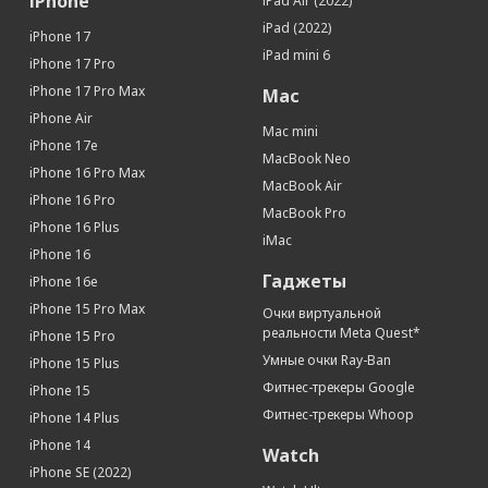
iPhone
iPad Air (2022)
Датчик приближения
Да
iPad (2022)
iPhone 17
Датчик освещенности
Да
iPad mini 6
iPhone 17 Pro
Геомагнитный датчик (цифровой
Да
компас)
iPhone 17 Pro Max
Mac
Барометр
Да
iPhone Air
Mac mini
iPhone 17e
Face ID (Распознавание лица)
Да
MacBook Neo
iPhone 16 Pro Max
SIM-карта
MacBook Air
iPhone 16 Pro
Тип SIM-карты
nano SIM+eSIM
MacBook Pro
iPhone 16 Plus
Кол-во SIM-карт
2
iMac
iPhone 16
Органайзер
Гаджеты
iPhone 16e
Календарь
Да
iPhone 15 Pro Max
Очки виртуальной
Калькулятор
Да
реальности Meta Quest*
iPhone 15 Pro
Конвертер валют
Да
Умные очки Ray-Ban
iPhone 15 Plus
Фитнес-трекеры Google
Секундомер
Да
iPhone 15
Фитнес-трекеры Whoop
Будильник
Да
iPhone 14 Plus
Диктофон
Да
iPhone 14
Watch
iPhone SE (2022)
Местоположение