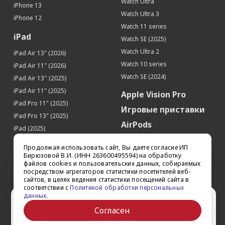
Watch Ultra
iPhone 13
Поддержка GPS
Да
Watch Ultra 3
iPhone 12
Поддержка ГЛОНАСС
Да
Watch 11 series
iPad
Watch SE (2025)
Watch Ultra 2
iPad Air 13" (2026)
Watch 10 series
iPad Air 11" (2026)
Watch SE (2024)
iPad Air 13'' (2025)
iPad Air 11" (2025)
Apple Vision Pro
iPad Pro 11" (2025)
Игровые приставки
iPad Pro 13" (2025)
AirPods
iPad (2025)
Аксессуары
iPad Pro 13'' (2024)
Продолжая использовать сайт, Вы даете согласие ИП
iPad Pro 11'' (2024)
Квадрокоптеры
Бирюзовой В.И. (ИНН 263600495594) на обработку
файлов cookies и пользовательских данных, собираемых
iPad Air 13'' (2024)
Apple TV
посредством агрегаторов статистики посетителей веб-
iPad Air 11" (2024)
сайтов, в целях ведения статистики посещений сайта в
Dyson
соответствии с
Политикой обработки персональных
iPad mini 7
данных
.
Сертификаты
Ваш город Ставрополь?
iPad Pro 12.9'' (2022)
Согласен
iPad Pro 11'' (2022)
Да
Выбрать другой