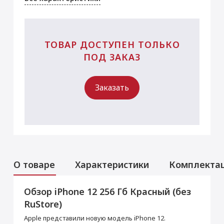
ТОВАР ДОСТУПЕН ТОЛЬКО
ПОД ЗАКАЗ
Заказать
О товаре
Характеристики
Комплекта
Обзор iPhone 12 256 Гб Красный (без
Аксессуары
Услуги
Данная модель могла быть ранее
RuStore)
активирована, что не влияет на срок
Перенос данных (iPhone, iPad)
гарантийного обслуживания в нашем
Apple представили новую модель iPhone 12.
магазине.