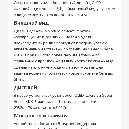
от 990 ₽
Смартфон получил обновленный дизайн, OLED-
Товар является новым, не проходил
дисплей с диагональю 6,1 дюйма, новый модуль камер
процедуру привязки к аккаунту Apple ID, не
был использован. Внешний вид товара,
и поддержку высокоскоростной сети 5G.
Добавить в корзину
функциональность и иные свойства
Внешний вид
сохраняются.
iPhone 12 256 ГБ
Кабель Lightning/USB-
Дизайн идеально можно описать фразой
Красный
C
«возвращение к корням». В новой модели
Прошивка/восстановление/обновление ПО
Основные
производитель решил вернуться к острым углам с
iPhone, iPad, MacBook
алюминиевыми вставками по граням на манер iPhone
СЗУ Apple 20Вт Type-C
Зарядное устройство
Модель
iPhone 12
от 990 ₽
Apple MagSafe
4 и 5. IPhone 12 стал более легким и тонким по
Цвет
Красный
сравнению с прошлой моделью, корпус по-прежнему
2 990 ₽
5 990 ₽
Операционная система
iOS 14
сделан из алюминия, однако в этой модели для
Добавить в корзину
защиты экрана используется новое покрытие Ceramic
Корпус
Купить
Купить
Shield.
Тип корпуса
Классический
Дисплей
Материал корпуса
Алюминий, Стекло
Настройка Apple ID
В новых устройствах установлен OLED-дисплей Super
Защита от влаги и пыли
Да
от 490 ₽
Retina XDR. Диагональ 6,1 дюйма, разрешение
Стандарт защиты
IP68
2532х1170 px с частотой 60 Гц.
Мультимедиа
Мощность и память
Добавить в корзину
Аудиоплеер
Да
Устройство работает на 5-нм шестиядерном
Видеоплеер
Да