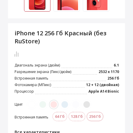
 Max
2024)
e Pencil
s
 (2022)
le EarPods
2022)
od
iPhone 12 256 Гб Красный (без
s
)
Magic Mouse
RuStore)
pple Magic Keyboard
22)
e Air Tag
Диагональ экрана (дюйм)
6.1
Разрешение экрана (Пикс/дюйм)
2532 x 1170
Встроенная память
256 Гб
Фотокамера (МПикс)
12 + 12 (двойная)
Процессор
Apple A14 Bionic
Цвет
64 Гб
128 Гб
256 Гб
Встроенная память
Все характеристики