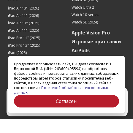
Датчики
Watch Ultra 2
iPad Air 13" (2026)
Гироскоп
Да
Watch 10 series
iPad Air 11" (2026)
Датчик приближения
Да
Watch SE (2024)
iPad Air 13'' (2025)
Датчик освещенности
Да
iPad Air 11" (2025)
Apple Vision Pro
Геомагнитный датчик (цифровой
Да
iPad Pro 11" (2025)
компас)
Игровые приставки
iPad Pro 13" (2025)
Барометр
Да
AirPods
iPad (2025)
Face ID (Распознавание лица)
Да
Аксессуары
iPad Pro 13'' (2024)
Управление
Продолжая использовать сайт, Вы даете согласие ИП
iPad Pro 11'' (2024)
Квадрокоптеры
Бирюзовой В.И. (ИНН 263600495594) на обработку
файлов cookies и пользовательских данных, собираемых
Голосовое управление
Да
iPad Air 13'' (2024)
Apple TV
посредством агрегаторов статистики посетителей веб-
iPad Air 11" (2024)
Звонки
сайтов, в целях ведения статистики посещений сайта в
Dyson
соответствии с
Политикой обработки персональных
iPad mini 7
Виброзвонок
Да
данных
.
Сертификаты
Ваш город Ставрополь?
iPad Pro 12.9'' (2022)
Громкая связь
Да
Согласен
iPad Pro 11'' (2022)
Да
Выбрать другой
Органайзер
Календарь
Да
Калькулятор
Да
О компании
Конвертер валют
Да