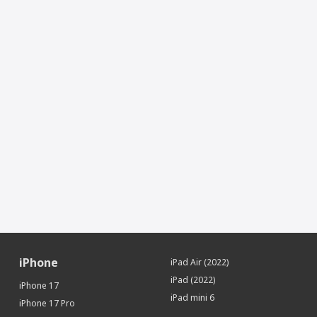
Апертура
f/2.4 + f/1.6
Объектив
Широкоугольный + сверхширокоугольный
Оптический зум
× 2
Автофокус
Да
Видеозапись
Да
Частота кадров видеосъемки
240
Фронтальная камера (Мп)
12
Стабилизатор изображения
Да
Стабилизатор видео
Да
Питание
Тип аккумулятора
Li-Ion
Беспроводная зарядка
Да
Интерфейсы
iPhone
iPad Air (2022)
Разъем Lightning
Да
iPad (2022)
iPhone 17
Дисплей
iPad mini 6
iPhone 17 Pro
Диагональ (дюйм)
6.1