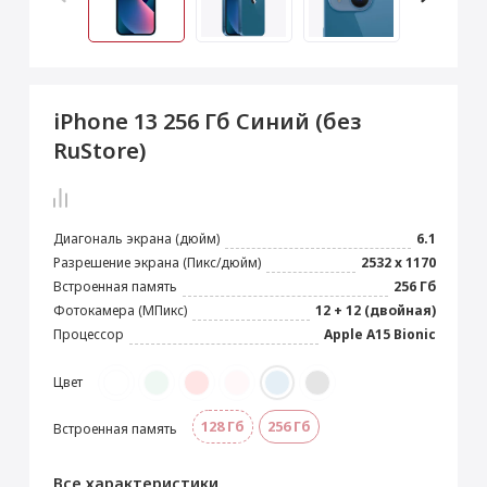
 Max
2024)
e Pencil
s
 (2022)
le EarPods
2022)
od
iPhone 13 256 Гб Синий (без
s
)
Magic Mouse
RuStore)
pple Magic Keyboard
22)
e Air Tag
Диагональ экрана (дюйм)
6.1
Разрешение экрана (Пикс/дюйм)
2532 x 1170
Встроенная память
256 Гб
Фотокамера (МПикс)
12 + 12 (двойная)
Процессор
Apple A15 Bionic
Цвет
128 Гб
256 Гб
Встроенная память
Все характеристики