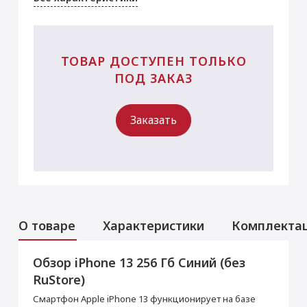
ТОВАР ДОСТУПЕН ТОЛЬКО
ПОД ЗАКАЗ
Заказать
О товаре
Характеристики
Комплекта
Обзор iPhone 13 256 Гб Синий (без
Аксессуары
Услуги
Данная модель могла быть ранее
RuStore)
активирована, что не влияет на срок
Перенос данных (iPhone, iPad)
гарантийного обслуживания в нашем
Смартфон Apple iPhone 13 функционирует на базе
магазине.