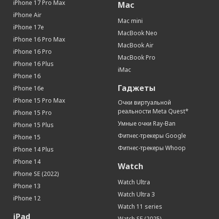
iPhone 17 Pro Max
Mac
Тип дисплея
OLED, сенсорный, с подсветкой
iPhone Air
Разрешение (пикс)
2532 x 1170
Mac mini
iPhone 17e
Число пикселей на дюйм (PPI)
457
MacBook Neo
iPhone 16 Pro Max
Сенсорный дисплей
Да
MacBook Air
iPhone 16 Pro
MacBook Pro
Связь
iPhone 16 Plus
iMac
Диапазоны GSM
900, 1800, 1900
iPhone 16
Интернет
3G, 4G, 5G, GSM1800, GSM1900, GSM900, VoLTE
Гаджеты
iPhone 16e
Работа в 2G-сетях
Да
iPhone 15 Pro Max
Очки виртуальной
реальности Meta Quest*
Работа в 3G-сетях
Да
iPhone 15 Pro
Умные очки Ray-Ban
Работа в 4G(LTE)-сетях
Да
iPhone 15 Plus
Фитнес-трекеры Google
iPhone 15
Apple Pay
Да
Фитнес-трекеры Whoop
iPhone 14 Plus
Процессор
iPhone 14
Watch
Процессор
Apple A15 Bionic
iPhone SE (2022)
Количество ядер процессора
6
Watch Ultra
iPhone 13
Память
Watch Ultra 3
iPhone 12
Watch 11 series
Встроенная память
256 Гб
iPad
Watch SE (2025)