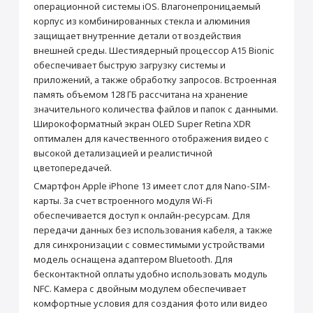
от 990 ₽
операционной системы iOS. Влагонепроницаемый
Товар является новым, не проходил
корпус из комбинированных стекла и алюминия
процедуру привязки к аккаунту Apple ID, не
был использован. Внешний вид товара,
защищает внутренние детали от воздействия
Добавить в корзину
функциональность и иные свойства
внешней среды. Шестиядерный процессор A15 Bionic
сохраняются.
обеспечивает быструю загрузку системы и
iPhone 13 256 Гб
Кабель Lightning/USB-
приложений, а также обработку запросов. Встроенная
Синий
C
память объемом 128 ГБ рассчитана на хранение
Прошивка/восстановление/обновление ПО
Основные
значительного количества файлов и папок с данными.
iPhone, iPad, MacBook
Зарядное устройство
СЗУ Apple 20Вт Type-C
Модель
iPhone 13
Широкоформатный экран OLED Super Retina XDR
от 990 ₽
Apple MagSafe
оптимален для качественного отображения видео с
Цвет
Синий
высокой детализацией и реалистичной
5 990 ₽
2 990 ₽
Операционная система
iOS 15
цветопередачей.
Добавить в корзину
Корпус
Купить
Купить
Смартфон Apple iPhone 13 имеет слот для Nano-SIM-
Тип корпуса
Классический
карты. За счет встроенного модуля Wi-Fi
обеспечивается доступ к онлайн-ресурсам. Для
Материал корпуса
Алюминий, Стекло
Настройка Apple ID
передачи данных без использования кабеля, а также
Защита от влаги и пыли
Да
для синхронизации с совместимыми устройствами
от 490 ₽
Стандарт защиты
IP68
модель оснащена адаптером Bluetooth. Для
Мультимедиа
бесконтактной оплаты удобно использовать модуль
Добавить в корзину
NFC. Камера с двойным модулем обеспечивает
Аудиоплеер
Да
комфортные условия для создания фото или видео
Воспроизведение музыки (ч)
75