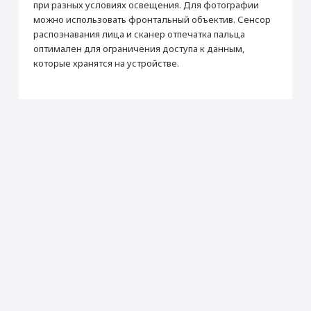
при разных условиях освещения. Для фотографии
Видеоплеер
Да
можно использовать фронтальный объектив. Сенсор
Установка приложений (Сбер, Альфа-Банк,
распознавания лица и сканер отпечатка пальца
Стереодинамики
Да
2ГИС и др.)
оптимален для ограничения доступа к данным,
Производитель
от 990 ₽
которые хранятся на устройстве.
Производитель
Apple
Раскрыть полностью
Страна производитель
Китай
Добавить в корзину
Габариты
Высота (мм)
146.7
Ширина (мм)
71.5
Толщина (мм)
7.65
Вес (г)
173
Подключение
Bluetooth
5.0
Wi-Fi
IEEE 802.11ax
NFC
Да
Камера
Основная камера (Мп)
12 + 12 (двойная)