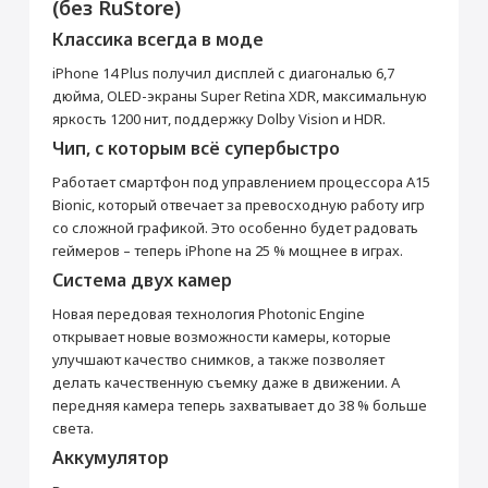
(без RuStore)
активирована, что не влияет на срок
Перенос данных (iPhone, iPad)
гарантийного обслуживания в нашем
Классика всегда в моде
магазине.
от 990 ₽
Товар является новым, не проходил
iPhone 14 Plus получил дисплей с диагональю 6,7
процедуру привязки к аккаунту Apple ID, не
дюйма, OLED-экраны Super Retina XDR, максимальную
был использован. Внешний вид товара,
Добавить в корзину
яркость 1200 нит, поддержку Dolby Vision и HDR.
функциональность и иные свойства
сохраняются.
Чип, с которым всё супербыстро
iPhone 14 Plus 512 Гб
Кабель Lightning/USB-
Работает смартфон под управлением процессора A15
Голубой
C
Прошивка/восстановление/обновление ПО
Bionic, который отвечает за превосходную работу игр
Основные
iPhone, iPad, MacBook
со сложной графикой. Это особенно будет радовать
СЗУ Apple 20Вт Type-C
Зарядное устройство
Модель
iPhone 14 Plus
геймеров – теперь iPhone на 25 % мощнее в играх.
от 990 ₽
Apple MagSafe
Цвет
Голубой
Система двух камер
2 990 ₽
5 990 ₽
Операционная система
iOS 16
Новая передовая технология Photonic Engine
Добавить в корзину
Год выпуска
2022
Купить
Купить
открывает новые возможности камеры, которые
Корпус
улучшают качество снимков, а также позволяет
делать качественную съемку даже в движении. А
Тип корпуса
Классический
Настройка Apple ID
передняя камера теперь захватывает до 38 % больше
Материал корпуса
Алюминий, Стекло
света.
от 490 ₽
Защита от влаги и пыли
Да
Аккумулятор
Стандарт защиты
IP68