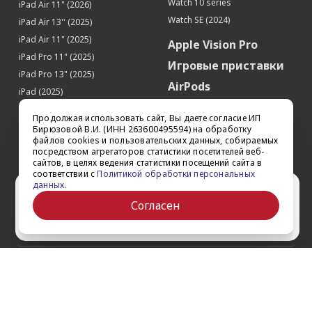
Watch 10 series
iPad Air 11" (2026)
Apple Pay
Да
Watch SE (2024)
iPad Air 13'' (2025)
Процессор
iPad Air 11" (2025)
Apple Vision Pro
Производитель процессора
Apple
iPad Pro 11" (2025)
Игровые приставки
Процессор
Apple A15 Bionic
iPad Pro 13" (2025)
AirPods
Количество ядер процессора
6
iPad (2025)
Аксессуары
Память
iPad Pro 13'' (2024)
Продолжая использовать сайт, Вы даете согласие ИП
iPad Pro 11'' (2024)
Квадрокоптеры
Бирюзовой В.И. (ИНН 263600495594) на обработку
Встроенная память
512 Гб
файлов cookies и пользовательских данных, собираемых
iPad Air 13'' (2024)
Apple TV
Датчики
посредством агрегаторов статистики посетителей веб-
iPad Air 11" (2024)
сайтов, в целях ведения статистики посещений сайта в
Dyson
Акселерометр
Да
соответствии с
Политикой обработки персональных
iPad mini 7
данных
.
Сертификаты
Ваш город Ставрополь?
Гироскоп
Да
iPad Pro 12.9'' (2022)
Согласен
Датчик приближения
Да
iPad Pro 11'' (2022)
Да
Выбрать другой
Датчик освещенности
Да
Геомагнитный датчик (цифровой
Да
компас)
О компании
Барометр
Да
Face ID (Распознавание лица)
Да
Как заказать
Обратная связь
Контакты
Обзоры