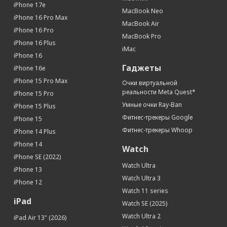
iPhone 17e
Тип аккумулятора
Li-Ion
MacBook Neo
iPhone 16 Pro Max
MacBook Air
Беспроводная зарядка
Да
iPhone 16 Pro
MacBook Pro
Интерфейсы
iPhone 16 Plus
iMac
iPhone 16
Разъем Lightning
Да
Гаджеты
iPhone 16e
Дисплей
iPhone 15 Pro Max
Очки виртуальной
Диагональ (дюйм)
6.7
реальности Meta Quest*
iPhone 15 Pro
Яркость (кд/м2)
1200
Умные очки Ray-Ban
iPhone 15 Plus
Технология дисплея
True Tone
Фитнес-трекеры Google
iPhone 15
Тип дисплея
OLED, сенсорный, с подсветкой
Фитнес-трекеры Whoop
iPhone 14 Plus
Разрешение (пикс)
2778 x 1284
iPhone 14
Watch
Число пикселей на дюйм (PPI)
458
iPhone SE (2022)
Сенсорный дисплей
Да
Watch Ultra
iPhone 13
Устойчивое к царапинам стекло
Да
Watch Ultra 3
iPhone 12
Watch 11 series
Контрастность
2 000 000:1
iPad
Watch SE (2025)
Связь
Watch Ultra 2
iPad Air 13" (2026)
Интернет
GPRS, EDGE, 3G, 4G, 5G