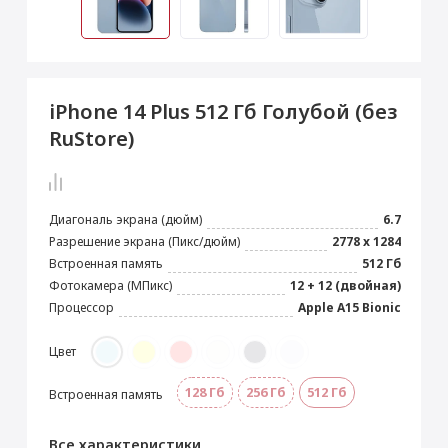
 Max
2024)
e Pencil
s
 (2022)
le EarPods
2022)
od
iPhone 14 Plus 512 Гб Голубой (без
s
)
Magic Mouse
RuStore)
pple Magic Keyboard
22)
e Air Tag
Диагональ экрана (дюйм)
6.7
Разрешение экрана (Пикс/дюйм)
2778 x 1284
Встроенная память
512 Гб
Фотокамера (МПикс)
12 + 12 (двойная)
Процессор
Apple A15 Bionic
Цвет
128 Гб
256 Гб
512 Гб
Встроенная память
Все характеристики