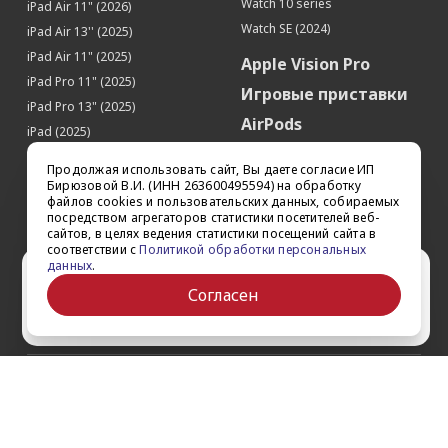
Watch 10 series
iPad Air 11" (2026)
Apple Pay
Да
Watch SE (2024)
iPad Air 13'' (2025)
Процессор
iPad Air 11" (2025)
Apple Vision Pro
Производитель процессора
Apple
iPad Pro 11" (2025)
Игровые приставки
Процессор
Apple A15 Bionic
iPad Pro 13" (2025)
AirPods
Количество ядер процессора
6
iPad (2025)
Аксессуары
Память
iPad Pro 13'' (2024)
Продолжая использовать сайт, Вы даете согласие ИП
iPad Pro 11'' (2024)
Квадрокоптеры
Бирюзовой В.И. (ИНН 263600495594) на обработку
Встроенная память
512 Гб
файлов cookies и пользовательских данных, собираемых
iPad Air 13'' (2024)
Apple TV
Датчики
посредством агрегаторов статистики посетителей веб-
iPad Air 11" (2024)
сайтов, в целях ведения статистики посещений сайта в
Dyson
Акселерометр
Да
соответствии с
Политикой обработки персональных
iPad mini 7
данных
.
Сертификаты
Ваш город Ставрополь?
Гироскоп
Да
iPad Pro 12.9'' (2022)
Согласен
Датчик приближения
Да
iPad Pro 11'' (2022)
Да
Выбрать другой
Датчик освещенности
Да
Геомагнитный датчик (цифровой
Да
компас)
О компании
Барометр
Да
Face ID (Распознавание лица)
Да
Как заказать
Обратная связь
Контакты
Обзоры