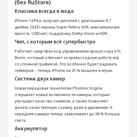
(без RuStore)
активирована, что не влияет на срок
Перенос данных (iPhone, iPad)
гарантийного обслуживания в нашем
Классика всегда в моде
магазине.
от 990 ₽
Товар является новым, не проходил
iPhone 14 Plus получил дисплей с диагональю 6,7
процедуру привязки к аккаунту Apple ID, не
дюйма, OLED-экраны Super Retina XDR, максимальную
был использован. Внешний вид товара,
Добавить в корзину
яркость 1200 нит, поддержку Dolby Vision и HDR.
функциональность и иные свойства
сохраняются.
Чип, с которым всё супербыстро
iPhone 14 Plus 512 Гб
Кабель Lightning/USB-
Работает смартфон под управлением процессора A15
Желтый
C
Прошивка/восстановление/обновление ПО
Bionic, который отвечает за превосходную работу игр
Основные
iPhone, iPad, MacBook
со сложной графикой. Это особенно будет радовать
Зарядное устройство
СЗУ Apple 20Вт Type-C
Модель
iPhone 14 Plus
геймеров – теперь iPhone на 25 % мощнее в играх.
от 990 ₽
Apple MagSafe
Цвет
Желтый
Система двух камер
5 990 ₽
2 990 ₽
Операционная система
iOS 16
Новая передовая технология Photonic Engine
Добавить в корзину
Год выпуска
2022
Купить
Купить
открывает новые возможности камеры, которые
Корпус
улучшают качество снимков, а также позволяет
делать качественную съемку даже в движении. А
Тип корпуса
Классический
Настройка Apple ID
передняя камера теперь захватывает до 38 % больше
Материал корпуса
Алюминий, Стекло
света.
от 490 ₽
Защита от влаги и пыли
Да
Аккумулятор
Стандарт защиты
IP68