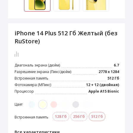
 Max
2024)
e Pencil
s
 (2022)
le EarPods
2022)
od
iPhone 14 Plus 512 Гб Желтый (без
s
)
Magic Mouse
RuStore)
pple Magic Keyboard
22)
e Air Tag
Диагональ экрана (дюйм)
6.7
Разрешение экрана (Пикс/дюйм)
2778 x 1284
Встроенная память
512 Гб
Фотокамера (МПикс)
12 + 12 (двойная)
Процессор
Apple A15 Bionic
Цвет
128 Гб
256 Гб
512 Гб
Встроенная память
Все характеристики