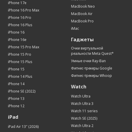
iPhone 17e
Тип аккумулятора
Li-Ion
MacBook Neo
iPhone 16 Pro Max
MacBook Air
Беспроводная зарядка
Да
iPhone 16 Pro
MacBook Pro
Интерфейсы
iPhone 16 Plus
iMac
iPhone 16
Разъем Lightning
Да
Гаджеты
iPhone 16e
Дисплей
iPhone 15 Pro Max
Очки виртуальной
Диагональ (дюйм)
6.7
реальности Meta Quest*
iPhone 15 Pro
Яркость (кд/м2)
1200
Умные очки Ray-Ban
iPhone 15 Plus
Технология дисплея
True Tone
Фитнес-трекеры Google
iPhone 15
Тип дисплея
OLED, сенсорный, с подсветкой
Фитнес-трекеры Whoop
iPhone 14 Plus
Разрешение (пикс)
2778 x 1284
iPhone 14
Watch
Число пикселей на дюйм (PPI)
458
iPhone SE (2022)
Сенсорный дисплей
Да
Watch Ultra
iPhone 13
Устойчивое к царапинам стекло
Да
Watch Ultra 3
iPhone 12
Watch 11 series
Контрастность
2 000 000:1
iPad
Watch SE (2025)
Связь
Watch Ultra 2
iPad Air 13" (2026)
Интернет
GPRS, EDGE, 3G, 4G, 5G