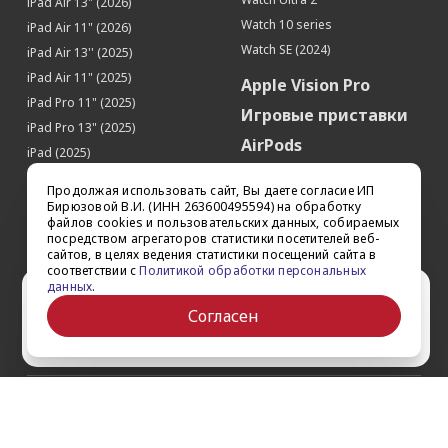
iPad Air 13" (2026)
Watch 10 series
Производитель процессора
Apple
iPad Air 11" (2026)
Watch SE (2024)
Процессор
Apple A15 Bionic
iPad Air 13'' (2025)
iPad Air 11" (2025)
Количество ядер процессора
6
Apple Vision Pro
iPad Pro 11" (2025)
Память
Игровые приставки
iPad Pro 13" (2025)
Встроенная память
256 Гб
AirPods
iPad (2025)
Датчики
Аксессуары
iPad Pro 13'' (2024)
Продолжая использовать сайт, Вы даете согласие ИП
Акселерометр
Да
iPad Pro 11'' (2024)
Квадрокоптеры
Бирюзовой В.И. (ИНН 263600495594) на обработку
файлов cookies и пользовательских данных, собираемых
Гироскоп
Да
iPad Air 13'' (2024)
Apple TV
посредством агрегаторов статистики посетителей веб-
Датчик приближения
Да
iPad Air 11" (2024)
сайтов, в целях ведения статистики посещений сайта в
Dyson
соответствии с
Политикой обработки персональных
iPad mini 7
Датчик освещенности
Да
данных
.
Сертификаты
Ваш город Ставрополь?
iPad Pro 12.9'' (2022)
Геомагнитный датчик (цифровой
Да
Согласен
компас)
iPad Pro 11'' (2022)
Да
Выбрать другой
Барометр
Да
Face ID (Распознавание лица)
Да
Звонки
О компании
Виброзвонок
Да
Как заказать
Обратная связь