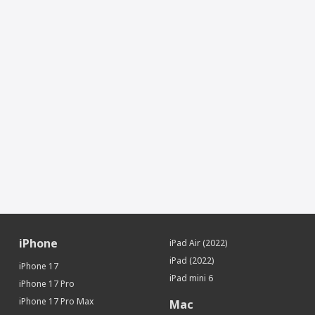
Объектив
Основной сверхширокоугольный
Оптический зум
× 2
Автофокус
Да
Встроенная вспышка
Светодиодная (True Tone)
Панорамная съёмка
Да
Серийная съёмка
Да
Определение лиц
Да
Привязка фотографий к месту съёмки
Да
Видеозапись
Да
Частота кадров видеосъемки
60
Фронтальная камера (Мп)
12
Стабилизатор изображения
Да
Стабилизатор видео
Да
iPhone
iPad Air (2022)
Запись замедленного видео
Да (120 или 240 кадров/с)
iPad (2022)
iPhone 17
Питание
iPad mini 6
iPhone 17 Pro
Тип аккумулятора
Li-Ion
iPhone 17 Pro Max
Mac
Беспроводная зарядка
Да