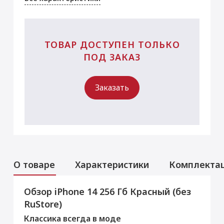
ТОВАР ДОСТУПЕН ТОЛЬКО
ПОД ЗАКАЗ
Заказать
О товаре
Характеристики
Комплекта
Обзор iPhone 14 256 Гб Красный (без
Аксессуары
Услуги
Данная модель могла быть ранее
RuStore)
активирована, что не влияет на срок
Перенос данных (iPhone, iPad)
гарантийного обслуживания в нашем
Классика всегда в моде
магазине.