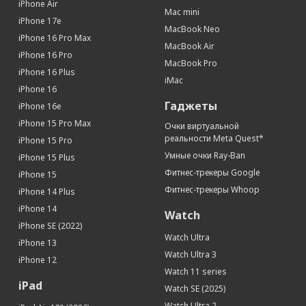
iPhone Air
Mac mini
Интерфейсы
iPhone 17e
MacBook Neo
iPhone 16 Pro Max
Разъем Lightning
Да
MacBook Air
iPhone 16 Pro
Дисплей
MacBook Pro
iPhone 16 Plus
iMac
Диагональ (дюйм)
6.1
iPhone 16
Яркость (кд/м2)
1200
Гаджеты
iPhone 16e
Технология дисплея
True Tone
iPhone 15 Pro Max
Очки виртуальной
Тип дисплея
OLED, сенсорный, с подсветкой
реальности Meta Quest*
iPhone 15 Pro
Разрешение (пикс)
2532 x 1170
Умные очки Ray-Ban
iPhone 15 Plus
Плотность пикселей (ppi)
460 пикс/дюйм
Фитнес-трекеры Google
iPhone 15
Фитнес-трекеры Whoop
Сенсорный дисплей
Да
iPhone 14 Plus
Устойчивое к царапинам стекло
Да
iPhone 14
Watch
Контрастность
2 000 000:1
iPhone SE (2022)
Watch Ultra
iPhone 13
Связь
Watch Ultra 3
iPhone 12
Интернет
GPRS, EDGE, 3G, 4G, 5G
Watch 11 series
Apple Pay
Да
iPad
Watch SE (2025)
Процессор
Watch Ultra 2