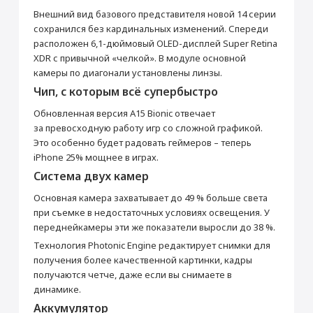
от 990 ₽
Товар является новым, не проходил
Внешний вид базового представителя новой 14 серии
процедуру привязки к аккаунту Apple ID, не
сохранился без кардинальных изменений. Спереди
был использован. Внешний вид товара,
Добавить в корзину
расположен 6,1-дюймовый OLED-дисплей Super Retina
функциональность и иные свойства
сохраняются.
XDR с привычной «челкой». В модуле основной
iPhone 14 256 Гб
Кабель Lightning/USB-
камеры по диагонали установлены линзы.
Красный
C
Чип, с которым всё супербыстро
Прошивка/восстановление/обновление ПО
Основные
iPhone, iPad, MacBook
Обновленная версия A15 Bionic отвечает
СЗУ Apple 20Вт Type-C
Зарядное устройство
Модель
iPhone 14
за превосходную работу игр со сложной графикой.
от 990 ₽
Apple MagSafe
Цвет
Красный
Это особенно будет радовать геймеров – теперь
2 990 ₽
5 990 ₽
iPhone 25% мощнее в играх.
Операционная система
iOS 16
Добавить в корзину
Система двух камер
Год выпуска
2022
Купить
Купить
Корпус
Основная камера захватывает до 49 % больше света
при съемке в недостаточных условиях освещения. У
Тип корпуса
Классический
Настройка Apple ID
переднейкамеры эти же показатели выросли до 38 %.
Материал корпуса
Алюминий, Стекло
Технология Photonic Engine редактирует снимки для
от 490 ₽
Защита от влаги и пыли
Да
получения более качественной картинки, кадры
Стандарт защиты
IP68
получаются четче, даже если вы снимаете в
Добавить в корзину
динамике.
Мультимедиа
Аккумулятор