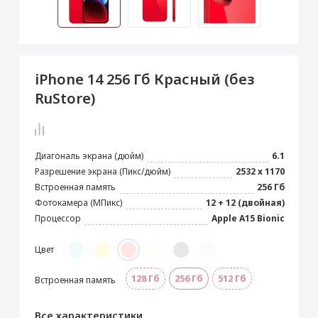
 Max
2024)
e Pencil
s
 (2022)
le EarPods
2022)
od
iPhone 14 256 Гб Красный (без
s
)
Magic Mouse
RuStore)
pple Magic Keyboard
22)
e Air Tag
Диагональ экрана (дюйм)
6.1
Разрешение экрана (Пикс/дюйм)
2532 x 1170
Встроенная память
256 Гб
Фотокамера (МПикс)
12 + 12 (двойная)
Процессор
Apple A15 Bionic
Цвет
128 Гб
256 Гб
512 Гб
Встроенная память
Все характеристики