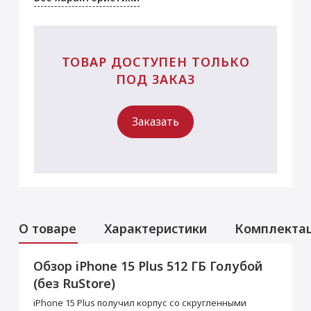
ТОВАР ДОСТУПЕН ТОЛЬКО
ПОД ЗАКАЗ
Заказать
О товаре
Характеристики
Комплекта
Обзор iPhone 15 Plus 512 ГБ Голубой
Аксессуары
Услуги
Данная модель могла быть ранее
(без RuStore)
активирована, что не влияет на срок
Перенос данных (iPhone, iPad)
гарантийного обслуживания в нашем
iPhone 15 Plus получил корпус со скругленными
магазине.