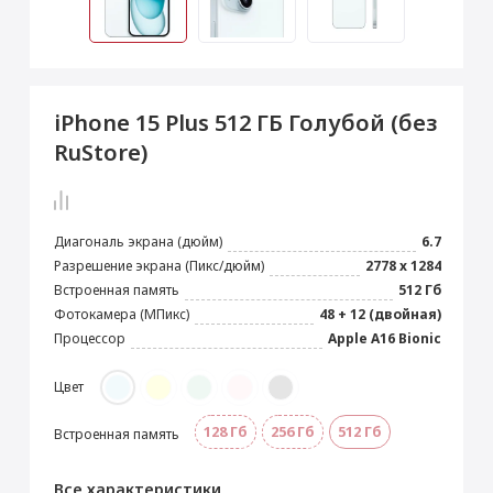
 Max
2024)
e Pencil
s
 (2022)
le EarPods
2022)
od
iPhone 15 Plus 512 ГБ Голубой (без
s
)
Magic Mouse
RuStore)
pple Magic Keyboard
22)
e Air Tag
Диагональ экрана (дюйм)
6.7
Разрешение экрана (Пикс/дюйм)
2778 x 1284
Встроенная память
512 Гб
Фотокамера (МПикс)
48 + 12 (двойная)
Процессор
Apple A16 Bionic
Цвет
128 Гб
256 Гб
512 Гб
Встроенная память
Все характеристики