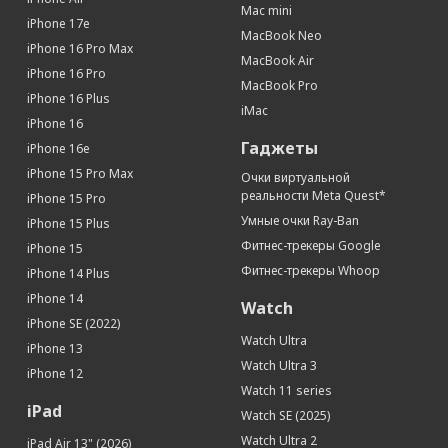
Mac mini
Тип аккумулятора
Li-Ion
iPhone 17e
MacBook Neo
Беспроводная зарядка
Да
iPhone 16 Pro Max
MacBook Air
iPhone 16 Pro
Дисплей
MacBook Pro
iPhone 16 Plus
Диагональ (дюйм)
6.7
iMac
iPhone 16
Яркость (кд/м2)
1200
Гаджеты
iPhone 16e
Технология дисплея
True Tone
iPhone 15 Pro Max
Очки виртуальной
Тип дисплея
OLED, сенсорный, с подсветкой
реальности Meta Quest*
iPhone 15 Pro
Разрешение (пикс)
2778 x 1284
Умные очки Ray-Ban
iPhone 15 Plus
Плотность пикселей (ppi)
458 пикс/дюйм
Фитнес-трекеры Google
iPhone 15
Сенсорный дисплей
Да
Фитнес-трекеры Whoop
iPhone 14 Plus
Устойчивое к царапинам стекло
Да
iPhone 14
Watch
Контрастность
2 000 000:1
iPhone SE (2022)
Watch Ultra
Связь
iPhone 13
Watch Ultra 3
iPhone 12
Интернет
5G
Watch 11 series
Работа в 4G(LTE)-сетях
Да
iPad
Watch SE (2025)
Apple Pay
Да
Watch Ultra 2
iPad Air 13" (2026)