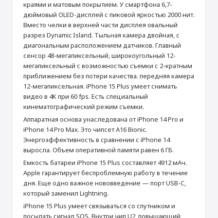
от 990 ₽
краями и матовым покрытием. У смартфона 6,7-
Товар является новым, не проходил
дюймовый OLED-дисплей с пиковой яркостью 2000 нит.
процедуру привязки к аккаунту Apple ID, не
был использован. Внешний вид товара,
Вместо челки в верхней части дисплея овальный
Добавить в корзину
функциональность и иные свойства
разрез Dynamic Island. Тыльная камера двойная, с
сохраняются.
диагональным расположением датчиков. Главный
iPhone 15 Plus 512 ГБ
Кабель USB-C/USB-C
сенсор 48-мегапиксельный, широкоугольный 12-
Голубой
мегапиксельный с возможностью съемки с 2-кратным
Прошивка/восстановление/обновление ПО
Основные
приближением без потери качества. передняя камера
iPhone, iPad, MacBook
Зарядное устройство
СЗУ Apple 20Вт Type-C
Модель
iPhone 15 Plus
12-мегапиксельная. iPhone 15 Plus умеет снимать
от 990 ₽
Apple MagSafe
видео в 4K при 60 fps. Есть специальный
Цвет
Голубой
кинематографический режим съемки.
5 990 ₽
2 990 ₽
Операционная система
iOS 17
Добавить в корзину
Аппаратная основа унаследована от iPhone 14 Pro и
Год выпуска
2023
Купить
Купить
iPhone 14 Pro Max. Это чипсет A16 Bionic.
Система активного шумоподавления
Есть
Энергоэффективность в сравнении с iPhone 14
Дополнительная информация
Поддержка MagSafe
выросла. Объем оперативной памяти равен 6 ГБ.
Настройка Apple ID
Корпус
Емкость батареи iPhone 15 Plus составляет 4912 мАч.
от 490 ₽
Apple гарантирует беспроблемную работу в течение
Тип корпуса
Классический
дня. Еще одно важное нововведение — порт USB-C,
Материал корпуса
Алюминий, Стекло
который заменил Lightning.
Добавить в корзину
Защита от влаги и пыли
Да
iPhone 15 Plus умеет связываться со спутником и
Стандарт защиты
IP68
посылать сигнал SOS. Внутри чип U2, повышающий