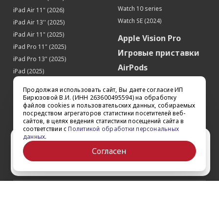
Процессор
Watch 10 series
iPad Air 11" (2026)
Производитель процессора
Apple
Watch SE (2024)
iPad Air 13'' (2025)
Процессор
Apple A16 Bionic
iPad Air 11" (2025)
Apple Vision Pro
Память
iPad Pro 11" (2025)
Игровые приставки
iPad Pro 13" (2025)
Встроенная память
512 Гб
AirPods
iPad (2025)
Датчики
Аксессуары
iPad Pro 13'' (2024)
Продолжая использовать сайт, Вы даете согласие ИП
Акселерометр
Да
iPad Pro 11'' (2024)
Квадрокоптеры
Бирюзовой В.И. (ИНН 263600495594) на обработку
Гироскоп
Да
файлов cookies и пользовательских данных, собираемых
iPad Air 13'' (2024)
Apple TV
посредством агрегаторов статистики посетителей веб-
Датчик приближения
Да
iPad Air 11" (2024)
сайтов, в целях ведения статистики посещений сайта в
Dyson
Датчик освещенности
Да
соответствии с
Политикой обработки персональных
iPad mini 7
данных
.
Сертификаты
Ваш город Ставрополь?
Барометр
Да
iPad Pro 12.9'' (2022)
Согласен
Face ID (Распознавание лица)
Да
iPad Pro 11'' (2022)
Да
Выбрать другой
Местоположение
Поддержка GPS
Да
Поддержка ГЛОНАСС
Да
О компании
iBeacon (Функция точного
Да
Как заказать
Обратная связь
определения местоположения)