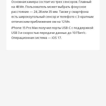
Тип корпуса
Классический
Основная камера состоит из трех сенсоров. Главный
на 48 Мп. Пользователь может выбрать фокусное
Материал корпуса
Титан
Добавить в корзину
расстояние — 24, 28 или 35 мм. Также у смартфона
Защита от влаги и пыли
Да
есть широкоугольный сенсор и телефото с 3-кратным
Стандарт защиты
IP68
оптическим приближение ом на 12 Мп.
Установка приложений (Сбер, Альфа-Банк,
Мультимедиа
iPhone 15 Pro Max получил порты USB-C с поддержкой
2ГИС и др.)
USB 3 и скоростью передачи данных до 10 Гбит/с.
Воспроизведение видео (ч)
29
Операционная система — iOS 17.
от 990 ₽
Стереодинамики
Да
Производитель
Раскрыть полностью
Добавить в корзину
Производитель
Apple
Страна производитель
Китай
Габариты
Высота (мм)
159.9
Ширина (мм)
76.7
Толщина (мм)
8.25
Вес (г)
221
Подключение
Bluetooth
5.3