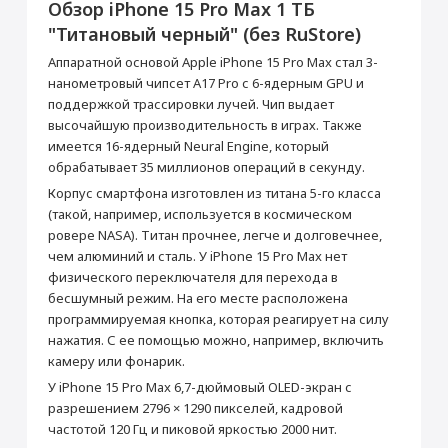
Обзор iPhone 15 Pro Max 1 ТБ
Аксессуары
Услуги
Данная модель могла быть ранее
"Титановый черный" (без RuStore)
активирована, что не влияет на срок
Перенос данных (iPhone, iPad)
гарантийного обслуживания в нашем
Аппаратной основой Apple iPhone 15 Pro Max стал 3-
магазине.
от 990 ₽
нанометровый чипсет A17 Pro с 6-ядерным GPU и
Товар является новым, не проходил
поддержкой трассировки лучей. Чип выдает
процедуру привязки к аккаунту Apple ID, не
был использован. Внешний вид товара,
высочайшую производительность в играх. Также
Добавить в корзину
функциональность и иные свойства
имеется 16-ядерный Neural Engine, который
сохраняются.
обрабатывает 35 миллионов операций в секунду.
iPhone 15 Pro Max 1
Кабель USB-C/USB-C
Корпус смартфона изготовлен из титана 5-го класса
ТБ "Титановый
Прошивка/восстановление/обновление ПО
(такой, например, используется в космическом
Основные
черный"
iPhone, iPad, MacBook
ровере NASA). Титан прочнее, легче и долговечнее,
СЗУ Apple 20Вт Type-C
Зарядное устройство
Модель
iPhone 15 Pro Max
чем алюминий и сталь. У iPhone 15 Pro Max нет
от 990 ₽
Apple MagSafe
Цвет
Титановый черный
физического переключателя для перехода в
2 990 ₽
5 990 ₽
бесшумный режим. На его месте расположена
Операционная система
iOS 17
Добавить в корзину
программируемая кнопка, которая реагирует на силу
Год выпуска
2023
Купить
Купить
нажатия. С ее помощью можно, например, включить
Система активного шумоподавления
Есть
камеру или фонарик.
Дополнительная
Поддержка MagSafe, кнопка
У iPhone 15 Pro Max 6,7-дюймовый OLED-экран с
информация
Action
Настройка Apple ID
разрешением 2796 × 1290 пикселей, кадровой
Корпус
от 490 ₽
частотой 120 Гц и пиковой яркостью 2000 нит.