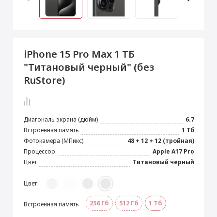
 Max
2024)
e Pencil
s
 (2022)
le EarPods
2022)
od
iPhone 15 Pro Max 1 ТБ
s
)
Magic Mouse
"Титановый черный" (без
pple Magic Keyboard
RuStore)
22)
e Air Tag
Диагональ экрана (дюйм)
6.7
Встроенная память
1 Тб
Фотокамера (МПикс)
48 + 12 + 12 (тройная)
Процессор
Apple A17 Pro
Цвет
Титановый черный
Цвет
256 Гб
512 Гб
1 Тб
Встроенная память