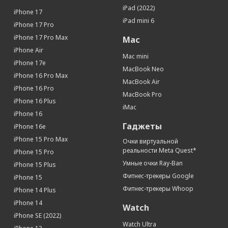
iPad (2022)
Стабилизатор изображения
Да
iPhone 17
iPad mini 6
Стабилизатор видео
Да
iPhone 17 Pro
Запись замедленного видео
Да (120 или 240 кадров/с)
iPhone 17 Pro Max
Mac
Питание
iPhone Air
Mac mini
iPhone 17e
Тип аккумулятора
Li-Ion
MacBook Neo
iPhone 16 Pro Max
Беспроводная зарядка
Да
MacBook Air
iPhone 16 Pro
Дисплей
MacBook Pro
iPhone 16 Plus
iMac
Диагональ (дюйм)
6.7
iPhone 16
Яркость (кд/м2)
2000
Гаджеты
iPhone 16e
Технология дисплея
ProMotion, True Tone
iPhone 15 Pro Max
Очки виртуальной
Тип дисплея
OLED, сенсорный, с подсветкой
реальности Meta Quest*
iPhone 15 Pro
Разрешение (пикс)
2796 x 1290
Умные очки Ray-Ban
iPhone 15 Plus
Плотность пикселей (ppi)
460 пикс/дюйм
Фитнес-трекеры Google
iPhone 15
Сенсорный дисплей
Да
Фитнес-трекеры Whoop
iPhone 14 Plus
Устойчивое к царапинам стекло
Да
iPhone 14
Watch
Контрастность
2 000 000:1
iPhone SE (2022)
Watch Ultra