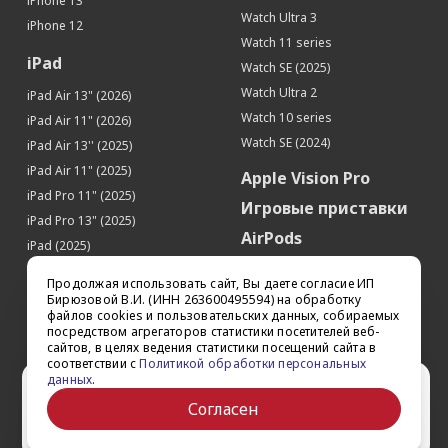
iPhone 13
Связь
Watch Ultra 3
iPhone 12
Интернет
5G
Watch 11 series
Работа в 4G(LTE)-сетях
Да
iPad
Watch SE (2025)
Apple Pay
Да
Watch Ultra 2
iPad Air 13" (2026)
Процессор
Watch 10 series
iPad Air 11" (2026)
Watch SE (2024)
Производитель процессора
Apple
iPad Air 13'' (2025)
Процессор
Apple A17 Pro
iPad Air 11" (2025)
Apple Vision Pro
iPad Pro 11" (2025)
Память
Игровые приставки
iPad Pro 13" (2025)
Встроенная память
1 Тб
AirPods
iPad (2025)
Датчики
Аксессуары
iPad Pro 13'' (2024)
Продолжая использовать сайт, Вы даете согласие ИП
Акселерометр
Да
iPad Pro 11'' (2024)
Квадрокоптеры
Бирюзовой В.И. (ИНН 263600495594) на обработку
файлов cookies и пользовательских данных, собираемых
Гироскоп
Да
iPad Air 13'' (2024)
Apple TV
посредством агрегаторов статистики посетителей веб-
Датчик приближения
Да
iPad Air 11" (2024)
сайтов, в целях ведения статистики посещений сайта в
Dyson
соответствии с
Политикой обработки персональных
Датчик освещенности
Да
iPad mini 7
данных
.
Сертификаты
Ваш город Ставрополь?
Барометр
Да
iPad Pro 12.9'' (2022)
Согласен
iPad Pro 11'' (2022)
Face ID (Распознавание лица)
Да
Да
Выбрать другой
Сканер LiDAR
Да