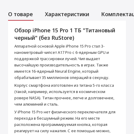
О товаре
Характеристики
Комплекта
Обзор iPhone 15 Pro 1 ТБ "Титановый
Аксессуары
Услуги
Данная модель могла быть ранее
черный" (без RuStore)
активирована, что не влияет на срок
Перенос данных (iPhone, iPad)
гарантийного обслуживания в нашем
Аппаратной основой Apple iPhone 15 Pro стал 3-
магазине.
от 990 ₽
нанометровый чипсет A17 Pro с 6-ядерным GPU и
Товар является новым, не проходил
поддержкой трассировки лучей. Чип выдает
процедуру привязки к аккаунту Apple ID, не
был использован. Внешний вид товара,
высочайшую производительность в играх. Также
Добавить в корзину
функциональность и иные свойства
имеется 16-ядерный Neural Engine, который
сохраняются.
обрабатывает 35 миллионов операций в секунду.
iPhone 15 Pro 1 ТБ
Кабель USB-C/USB-C
Корпус смартфона изготовлен из титана 5-го класса
"Титановый черный"
Прошивка/восстановление/обновление ПО
(такой, например, используется в космическом
Основные
iPhone, iPad, MacBook
ровере NASA). Титан прочнее, легче и долговечнее,
СЗУ Apple 20Вт Type-C
Зарядное устройство
Модель
iPhone 15 Pro
чем алюминий и сталь.
от 990 ₽
Apple MagSafe
Цвет
Титановый черный
У iPhone 15 Pro нет физического переключателя для
2 990 ₽
5 990 ₽
Операционная система
iOS 17
перехода в бесшумный режим. На его месте
Добавить в корзину
расположена программируемая кнопка, которая
Год выпуска
2023
Купить
Купить
реагирует на силу нажатия. С ее помощью можно,
Система активного шумоподавления
Есть