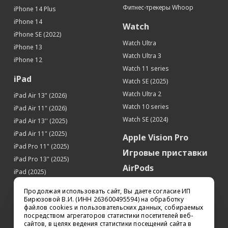
Сенсорный дисплей
Да
Фитнес-трекеры Whoop
iPhone 14 Plus
Устойчивое к царапинам стекло
Да
iPhone 14
Watch
Контрастность
2 000 000:1
iPhone SE (2022)
Watch Ultra
iPhone 13
Связь
Watch Ultra 3
iPhone 12
Интернет
5G
Watch 11 series
Работа в 4G(LTE)-сетях
Да
iPad
Watch SE (2025)
Apple Pay
Да
Watch Ultra 2
iPad Air 13" (2026)
Процессор
Watch 10 series
iPad Air 11" (2026)
Watch SE (2024)
Производитель процессора
Apple
iPad Air 13'' (2025)
Процессор
Apple A17 Pro
iPad Air 11" (2025)
Apple Vision Pro
iPad Pro 11" (2025)
Память
Игровые приставки
iPad Pro 13" (2025)
Встроенная память
1 Тб
AirPods
iPad (2025)
Датчики
Аксессуары
iPad Pro 13'' (2024)
Продолжая использовать сайт, Вы даете согласие ИП
Акселерометр
Да
iPad Pro 11'' (2024)
Квадрокоптеры
Бирюзовой В.И. (ИНН 263600495594) на обработку
файлов cookies и пользовательских данных, собираемых
Гироскоп
Да
iPad Air 13'' (2024)
Apple TV
посредством агрегаторов статистики посетителей веб-
Датчик приближения
Да
iPad Air 11" (2024)
сайтов, в целях ведения статистики посещений сайта в