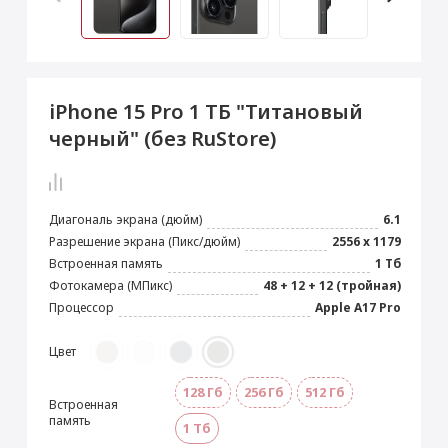
 Max
2024)
e Pencil
s
 (2022)
le EarPods
2022)
od
iPhone 15 Pro 1 ТБ "Титановый
s
)
Magic Mouse
черный" (без RuStore)
pple Magic Keyboard
22)
e Air Tag
Диагональ экрана (дюйм)
6.1
Разрешение экрана (Пикс/дюйм)
2556 x 1179
Встроенная память
1 Тб
Фотокамера (МПикс)
48 + 12 + 12 (тройная)
Процессор
Apple A17 Pro
Цвет
128 Гб
256 Гб
512 Гб
Встроенная
память
1 Тб