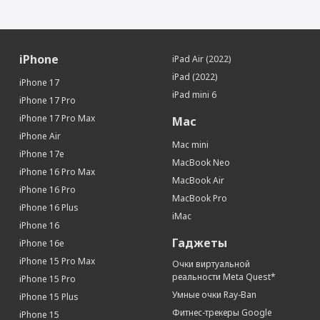
Видеозапись
Да
Разрешение видеосъемки (пикс)
3840 × 2160 (Ultra HD)
Частота кадров видеосъемки
60
iPhone
iPad Air (2022)
Фронтальная камера (Мп)
12
iPad (2022)
Стабилизатор изображения
Да
iPhone 17
iPad mini 6
Стабилизатор видео
Да
iPhone 17 Pro
Запись замедленного видео
Да (120 или 240 кадров/с)
iPhone 17 Pro Max
Mac
Питание
iPhone Air
Mac mini
iPhone 17e
Тип аккумулятора
Li-Ion
MacBook Neo
iPhone 16 Pro Max
Беспроводная зарядка
Да
MacBook Air
iPhone 16 Pro
Дисплей
MacBook Pro
iPhone 16 Plus
iMac
Диагональ (дюйм)
6.1
iPhone 16
Яркость (кд/м2)
2000
Гаджеты
iPhone 16e
Технология дисплея
ProMotion, True Tone
iPhone 15 Pro Max
Очки виртуальной
Тип дисплея
OLED, сенсорный, с подсветкой
реальности Meta Quest*
iPhone 15 Pro
Разрешение (пикс)
2556 x 1179
Умные очки Ray-Ban
iPhone 15 Plus
Плотность пикселей (ppi)
460 пикс/дюйм
Фитнес-трекеры Google
iPhone 15