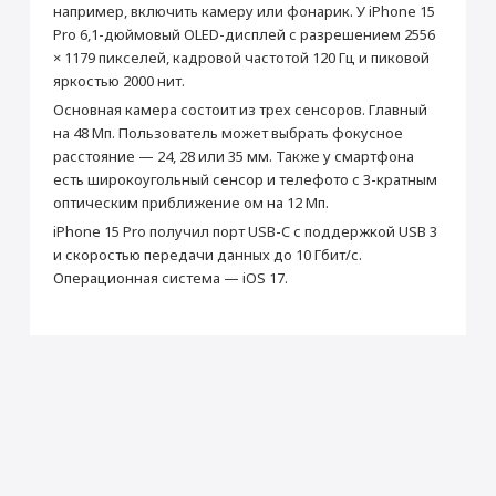
например, включить камеру или фонарик. У iPhone 15
Дополнительная
Поддержка MagSafe, кнопка
Pro 6,1-дюймовый OLED-дисплей с разрешением 2556
информация
Action
Настройка Apple ID
× 1179 пикселей, кадровой частотой 120 Гц и пиковой
Корпус
от 490 ₽
яркостью 2000 нит.
Тип корпуса
Классический
Основная камера состоит из трех сенсоров. Главный
на 48 Мп. Пользователь может выбрать фокусное
Материал корпуса
Титан
Добавить в корзину
расстояние — 24, 28 или 35 мм. Также у смартфона
Защита от влаги и пыли
Да
есть широкоугольный сенсор и телефото с 3-кратным
Стандарт защиты
IP68
оптическим приближение ом на 12 Мп.
Установка приложений (Сбер, Альфа-Банк,
Мультимедиа
iPhone 15 Pro получил порт USB-C с поддержкой USB 3
2ГИС и др.)
и скоростью передачи данных до 10 Гбит/с.
Воспроизведение видео (ч)
23
Операционная система — iOS 17.
от 990 ₽
Стереодинамики
Да
Производитель
Раскрыть полностью
Добавить в корзину
Производитель
Apple
Страна производитель
Китай
Габариты
Высота (мм)
146.6
Ширина (мм)
70.6