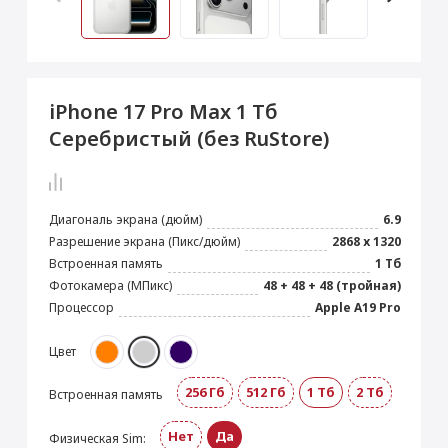
 Max
2024)
e Pencil
s
 (2022)
le EarPods
2022)
od
iPhone 17 Pro Max 1 Тб
s
)
Magic Mouse
Серебристый (без RuStore)
pple Magic Keyboard
22)
e Air Tag
Диагональ экрана (дюйм)
6.9
Разрешение экрана (Пикс/дюйм)
2868 х 1320
Встроенная память
1 Тб
Фотокамера (МПикс)
48 + 48 + 48 (тройная)
Процессор
Apple A19 Pro
Цвет
256 Гб
512 Гб
1 Тб
2 Тб
Встроенная память
Нет
Да
Физическая Sim: