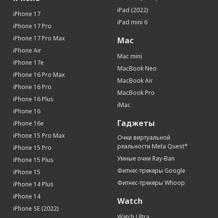
Face ID (Распознавание лица)
Да
iPad (2022)
iPhone 17
SIM-карта
iPad mini 6
iPhone 17 Pro
Тип SIM-карты
nano SIM+eSIM
iPhone 17 Pro Max
Mac
Кол-во SIM-карт
1
iPhone Air
Mac mini
iPhone 17e
Местоположение
MacBook Neo
iPhone 16 Pro Max
Поддержка GPS
Да
MacBook Air
iPhone 16 Pro
Поддержка ГЛОНАСС
Да
MacBook Pro
iPhone 16 Plus
Интерфейсы и носители
iMac
iPhone 16
Интерфейсы
Wi-Fi, Bluetooth, USB-C
Гаджеты
iPhone 16e
iPhone 15 Pro Max
Очки виртуальной
реальности Meta Quest*
iPhone 15 Pro
Умные очки Ray-Ban
iPhone 15 Plus
Фитнес-трекеры Google
iPhone 15
Фитнес-трекеры Whoop
iPhone 14 Plus
iPhone 14
Watch
iPhone SE (2022)
Watch Ultra