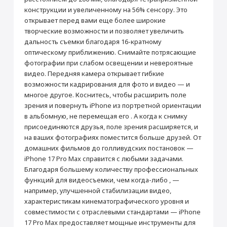
5 990 ₽
2 990 ₽
конструкции и увеличенному на 56% сенсору. Это
Операционная система
iOS 26
Добавить в корзину
открывает перед вами еще более широкие
Год выпуска
2025
Купить
Купить
творческие возможности и позволяет увеличить
Тип стекла
Ceramic Shield 2
дальность съемки благодаря 16-кратному
Дополнительная
Поддержка MagSafe, кнопка Action,
оптическому приближению. Снимайте потрясающие
информация
кнопка Camera Control, Apple
Настройка Apple ID
фотографии при слабом освещении и невероятные
Intelligence
видео. Передняя камера открывает гибкие
от 490 ₽
Корпус
возможности кадрирования для фото и видео — и
многое другое. Коснитесь, чтобы расширить поле
Тип корпуса
Классический
Добавить в корзину
зрения и повернуть iPhone из портретной ориентации
Материал корпуса
Алюминий, Стекло
в альбомную, не перемещая его . А когда к снимку
Защита от влаги и пыли
Да
присоединяются друзья, поле зрения расширяется, и
Стандарт защиты
IP68
на ваших фотографиях поместится больше друзей. От
Установка приложений (Сбер, Альфа-Банк,
домашних фильмов до голливудских постановок —
Мультимедиа
2ГИС и др.)
iPhone 17 Pro Max справится с любыми задачами.
Воспроизведение видео (ч)
39
от 990 ₽
Благодаря большему количеству профессиональных
функций для видеосъемки, чем когда-либо , —
Производитель
Раскрыть полностью
например, улучшенной стабилизации видео,
Добавить в корзину
Производитель
Apple
характеристикам кинематографического уровня и
Страна производитель
Китай
совместимости с отраслевыми стандартами — iPhone
17 Pro Max предоставляет мощные инструменты для
Габариты