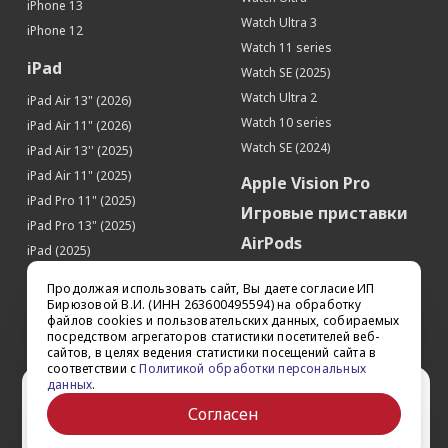
iPhone 13
Watch Ultra 3
iPhone 12
Watch 11 series
iPad
Watch SE (2025)
Watch Ultra 2
iPad Air 13" (2026)
Watch 10 series
iPad Air 11" (2026)
Watch SE (2024)
iPad Air 13'' (2025)
iPad Air 11" (2025)
Apple Vision Pro
iPad Pro 11" (2025)
Игровые приставки
iPad Pro 13" (2025)
AirPods
iPad (2025)
Аксессуары
iPad Pro 13'' (2024)
Продолжая использовать сайт, Вы даете согласие ИП
iPad Pro 11'' (2024)
Квадрокоптеры
Бирюзовой В.И. (ИНН 263600495594) на обработку
файлов cookies и пользовательских данных, собираемых
iPad Air 13'' (2024)
Apple TV
посредством агрегаторов статистики посетителей веб-
iPad Air 11" (2024)
сайтов, в целях ведения статистики посещений сайта в
Dyson
соответствии с
Политикой обработки персональных
iPad mini 7
данных
.
Сертификаты
Ваш город Ставрополь?
iPad Pro 12.9'' (2022)
Согласен
iPad Pro 11'' (2022)
Да
Выбрать другой