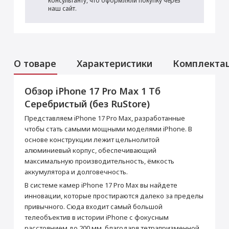
консультанту, что оформляли покупку через
наш сайт.
О товаре
Характеристики
Комплекта
Обзор iPhone 17 Pro Max 1 Тб
Аксессуары
Услуги
Данная модель могла быть ранее
Серебристый (без RuStore)
активирована, что не влияет на срок
Перенос данных (iPhone, iPad)
гарантийного обслуживания в нашем
Представляем iPhone 17 Pro Max, разработанные
магазине.
от 990 ₽
чтобы стать самыми мощными моделями iPhone. В
Товар является новым, не проходил
основе конструкции лежит цельнолитой
процедуру привязки к аккаунту Apple ID, не
был использован. Внешний вид товара,
алюминиевый корпус, обеспечивающий
Добавить в корзину
функциональность и иные свойства
максимальную производительность, ёмкость
сохраняются.
аккумулятора и долговечность.
iPhone 17 Pro Max 1
Кабель USB-C/USB-C
В системе камер iPhone 17 Pro Max вы найдете
Тб Серебристый
Прошивка/восстановление/обновление ПО
инновации, которые простираются далеко за пределы
Основные
iPhone, iPad, MacBook
привычного. Сюда входит самый большой
Зарядное устройство
СЗУ Apple 20Вт Type-C
Модель
iPhone 17 Pro Max
телеобъектив в истории iPhone с фокусным
от 990 ₽
Apple MagSafe
Цвет
Серебристый
расстоянием до 200 мм, благодаря тетрапризменной