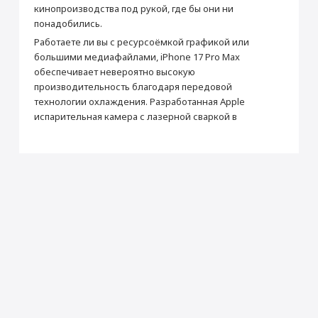
кинопроизводства под рукой, где бы они ни
Высота (мм)
163.4
понадобились.
Ширина (мм)
78
Работаете ли вы с ресурсоёмкой графикой или
Толщина (мм)
8.75
большими медиафайлами, iPhone 17 Pro Max
обеспечивает невероятно высокую
Вес (г)
233
производительность благодаря передовой
Подключение
технологии охлаждения. Разработанная Apple
Bluetooth
6.0
испарительная камера с лазерной сваркой в
NFC
Да
Камера
Основная камера (Мп)
48 + 48 + 48 (тройная)
Частота кадров видеосъемки
240
Фронтальная камера (Мп)
18
Дисплей
Диагональ (дюйм)
6.9
Технология дисплея
Super Retina XDR
Разрешение (пикс)
2868 х 1320
Плотность пикселей (ppi)
460