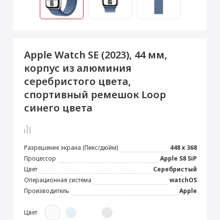
 Max
2024)
e Pencil
s
 (2022)
le EarPods
2022)
od
Apple Watch SE (2023), 44 мм,
s
)
Magic Mouse
корпус из алюминия
pple Magic Keyboard
серебристого цвета,
22)
e Air Tag
спортивный ремешок Loop
синего цвета
Разрешение экрана (Пикс/дюйм)
448 x 368
Процессор
Apple S8 SiP
Цвет
Серебристый
Операционная система
watchOS
Производитель
Apple
Цвет