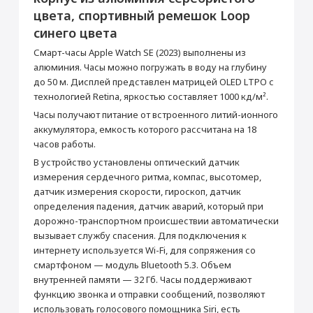
активирована, что не влияет на срок
Обновление Apple Watch
цвета, спортивный ремешок Loop
гарантийного обслуживания в нашем
магазине.
690 ₽
синего цвета
Товар является новым, не проходил
процедуру привязки к аккаунту Apple ID, не
Смарт-часы Apple Watch SE (2023) выполнены из
был использован. Внешний вид товара,
Добавить в корзину
алюминия. Часы можно погружать в воду на глубину
функциональность и иные свойства
сохраняются.
до 50 м. Дисплей представлен матрицей OLED LTPO с
технологией Retina, яркостью составляет 1000 кд/м².
Watch SE 44 мм
Кабель USB-С
Часы получают питание от встроенного литий-ионного
Настройка Apple ID
Основные
аккумулятора, емкость которого рассчитана на 18
от 490 ₽
часов работы.
Зарядное устройство
СЗУ Apple 20Вт Type-C
Цвет
Серебристый
Apple MagSafe
В устройство установлены оптический датчик
Операционная система
watchOS
измерения сердечного ритма, компас, высотомер,
Добавить в корзину
5 990 ₽
2 990 ₽
Год выпуска
2023
датчик измерения скорости, гироскоп, датчик
Корпус
Купить
Купить
определения падения, датчик аварий, который при
дорожно-транспортном происшествии автоматически
Защита от влаги и пыли
Да
вызывает службу спасения. Для подключения к
Спортивный ремешок
Производитель
интернету используется Wi-Fi, для сопряжения со
Loop
смартфоном — модуль Bluetooth 5.3. Объем
Производитель
Apple
внутренней памяти — 32 Гб. Часы поддерживают
Страна производитель
Китай
функцию звонка и отправки сообщений, позволяют
Габариты
использовать голосового помощника Siri, есть