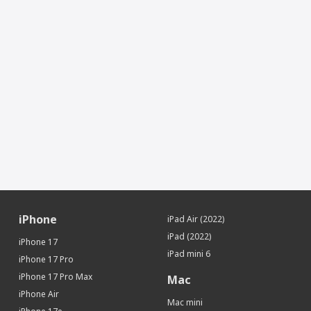
Тип дисплея
OLED LTPO с технологией Retina
Разрешение (пикс)
448 x 368
Сенсорный дисплей
Да
Процессор
Производитель процессора
Apple
Процессор
Apple S8 SiP
Память
Встроенная память
32 Гб
Датчики
Гироскоп
Да
Геомагнитный датчик (цифровой
Да
iPhone
iPad Air (2022)
компас)
iPad (2022)
Детектор ДТП
Да
iPhone 17
iPad mini 6
iPhone 17 Pro
Мониторинг
iPhone 17 Pro Max
Mac
Монитор сердечного ритма
Да
iPhone Air
Мониторинг бега
Да
Mac mini