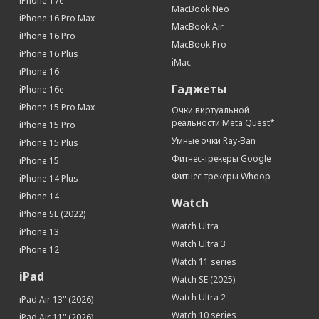
iPhone 17e
Мониторинг плавания
Да
MacBook Neo
iPhone 16 Pro Max
Мониторинг по видам спорта
Да
MacBook Air
iPhone 16 Pro
MacBook Pro
Мониторинг сна
Да
iPhone 16 Plus
iMac
Мониторинг женского здоровья
Да
iPhone 16
Мониторинг физической активности
Да
Гаджеты
iPhone 16e
Шагомер
Да
iPhone 15 Pro Max
Очки виртуальной
Звонки
реальности Meta Quest*
iPhone 15 Pro
Умные очки Ray-Ban
Виброзвонок
Да
iPhone 15 Plus
Фитнес-трекеры Google
iPhone 15
Громкая связь
Да
Фитнес-трекеры Whoop
iPhone 14 Plus
Дополнительная информация
iPhone 14
Watch
Особенности
ремешок 140‑190 мм
iPhone SE (2022)
Watch Ultra
Местоположение
iPhone 13
Watch Ultra 3
iPhone 12
Поддержка GPS
Да
Watch 11 series
iPad
Watch SE (2025)
Watch Ultra 2
iPad Air 13" (2026)
Watch 10 series
iPad Air 11" (2026)