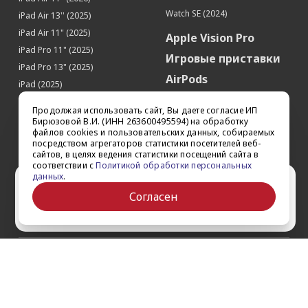
Watch SE (2024)
iPad Air 13'' (2025)
iPad Air 11" (2025)
Apple Vision Pro
iPad Pro 11" (2025)
Игровые приставки
iPad Pro 13" (2025)
AirPods
iPad (2025)
Аксессуары
iPad Pro 13'' (2024)
Продолжая использовать сайт, Вы даете согласие ИП
iPad Pro 11'' (2024)
Квадрокоптеры
Бирюзовой В.И. (ИНН 263600495594) на обработку
файлов cookies и пользовательских данных, собираемых
iPad Air 13'' (2024)
Apple TV
посредством агрегаторов статистики посетителей веб-
iPad Air 11" (2024)
сайтов, в целях ведения статистики посещений сайта в
Dyson
соответствии с
Политикой обработки персональных
iPad mini 7
данных
.
Сертификаты
Ваш город Ставрополь?
iPad Pro 12.9'' (2022)
Согласен
iPad Pro 11'' (2022)
Да
Выбрать другой
О компании
Как заказать
Обратная связь
Контакты
Обзоры