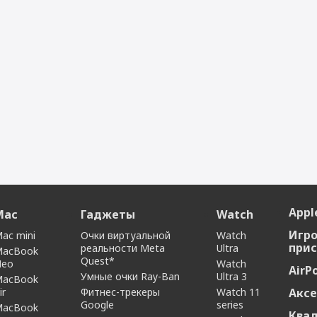
Apple
Mac
Гаджеты
Watch
Игр
ac mini
Очки виртуальной
Watch
прис
реальности Meta
Ultra
MacBook
Quest*
Neo
Watch
AirP
Умные очки Ray-Ban
Ultra 3
MacBook
ir
Фитнес-трекеры
Watch 11
Аксе
Google
series
MacBook
Ква