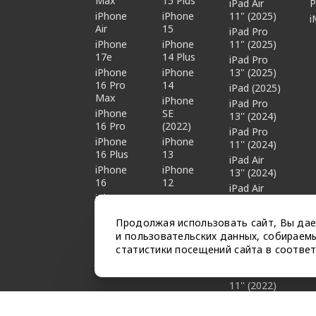
Max
15 Plus
iPad Air
P
iPhone
iPhone
11" (2025)
i
Air
15
iPad Pro
iPhone
iPhone
11" (2025)
17e
14 Plus
iPad Pro
iPhone
iPhone
13" (2025)
16 Pro
14
iPad (2025)
Max
iPhone
iPad Pro
iPhone
SE
13'' (2024)
16 Pro
(2022)
iPad Pro
iPhone
iPhone
11'' (2024)
16 Plus
13
iPad Air
iPhone
iPhone
13'' (2024)
16
12
iPad Air
iPhone
11" (2024)
16e
iPad mini 7
Продолжая использовать сайт, Вы дае
iPad Pro
и пользовательских данных, собираемы
12.9''
статистики посещений сайта в соотве
(2022)
iPad Pro
11'' (2022)
iPad Air
(2022)