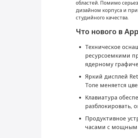
областей. Помимо серь
Установка Microsoft Office
Основные
дизайном корпуса и при
студийного качества.
Цвет
Перенос данных (MacBook, iM
Операционная система
Что нового в App
Мышь беспроводная A
Magic Mouse 3 White
Год выпуска
MacBook Pro 13"
Техническое осна
Прошивка/восстановление/об
ресурсоемкими пр
Мультимедиа
ядерному графиче
Воспроизведение видео (ч)
7 790 ₽
Куп
Настройка Apple ID
Яркий дисплей Ret
Производитель
Tone меняется цв
Производитель
Клавиатура обесп
разблокировать, 
Страна производитель
Продуктивное уст
Габариты
часами с мощным 
Высота (мм)