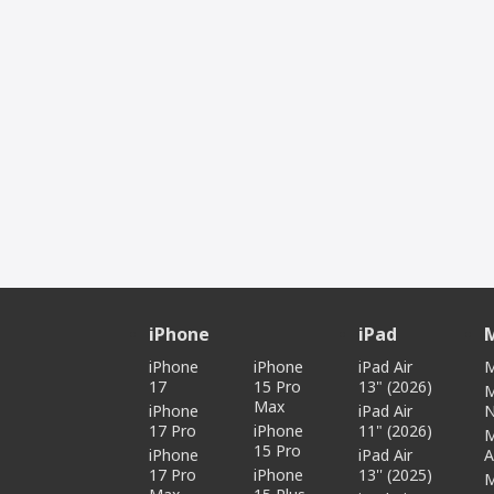
iPhone
iPad
iPhone
iPhone
iPad Air
M
17
15 Pro
13" (2026)
Max
iPhone
iPad Air
17 Pro
iPhone
11" (2026)
15 Pro
iPhone
iPad Air
A
17 Pro
iPhone
13'' (2025)