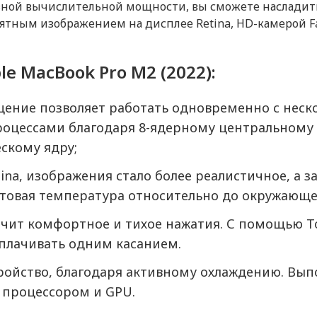
езной вычислительной мощности, вы сможете наслади
1 99
Камера
ятным изображением на дисплее Retina, HD-камерой 
Серебристый
Основная камера (Мп)
от 99
ac)
macOS
le MacBook Pro M2 (2022):
pple
Наушники с микрофоном
СЗУ Ap
Питание
Apple EarPods with Lightning
2022
Connector
щение позволяет работать одновременно с нес
Энергоемкость батареи (Вт*
от 99
Адаптер USB-C
новление ПО iPhone, iPad, MacBook
оцессами благодаря 8-ядерному центральному 
Дисплей
скому ядру;
20
2 490 ₽
2 990
ить
Купить
от 49
Диагональ (дюйм)
ina, изображения стало более реалистичное, а за
етовая температура относительно до окружающег
Технология дисплея
R
Apple
ечит комфортное и тихое нажатия. С помощью T
Процессор
оплачивать одним касанием.
Китай
Производитель процессора
ройство, благодаря активному охлаждению. Вып
Количество ядер процессор
процессором и GPU.
212