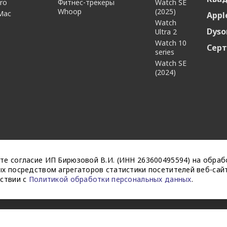
ro
Фитнес-трекеры
Watch SE
Whoop
(2025)
Mac
Appl
Watch
Dyso
Ultra 2
Watch 10
Сер
series
Watch SE
(2024)
те согласие ИП Бирюзовой В.И. (ИНН 263600495594) на обраб
х посредством агрегаторов статистики посетителей веб-сайт
тствии с
Политикой обработки персональных данных
.