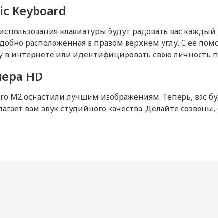
Память
ic Keyboard
304.1
Оперативная память (Мб)
15.6
спользования клавиатуры будут радовать вас каждый 
Встроенная память
к удобно расположенная в правом верхнем углу. С ее п
1400
у в интернете или идентифицировать свою личность пр
мера HD
5.0
ro M2 оснастили лучшим изображениям. Теперь, вас б
IEEE 802.11ax
лагает вам звук студийного качества. Делайте созвоны