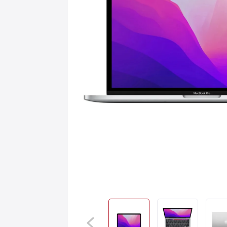
Игровые приставки
AirPods
С
Аксессуары
Квадрокоптеры
Apple TV
Dyson
Сертификаты
Акции