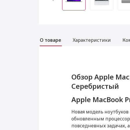
О товаре
Характеристики
Ко
Услуги
Обзор Apple MacB
Характеристики A
Комплектация App
Аксессуары
Серебристый
ГБ SSD, Серебри
ГБ SSD, Серебри
Установка приложений для M
Apple MacBook P
Данная модель могла быть 
Новая модель ноутбуков
Товар является новым, не 
Установка Windows
функциональность и иные 
обновленным процессоро
повседневных задачах, 