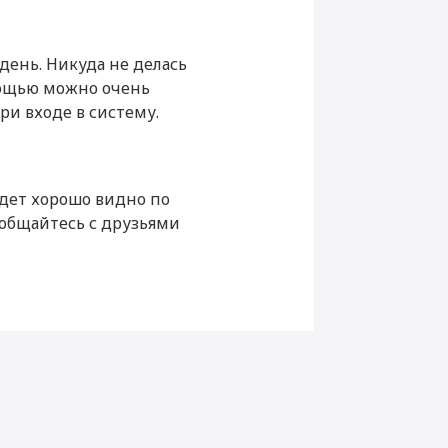
16384
день. Никуда не делась
512 Гб
омощью можно очень
и входе в систему.
удет хорошо видно по
, общайтесь с друзьями