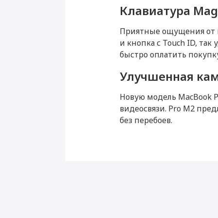
Клавиатура Mag
Ширина (мм)
Толщина (мм)
Приятные ощущения от и
и кнопка с Touch ID, та
Вес (г)
быстро оплатить покупк
Подключение
Улучшенная ка
Bluetooth
Новую модель MacBook P
Wi-Fi
видеосвязи. Pro M2 пред
без перебоев.