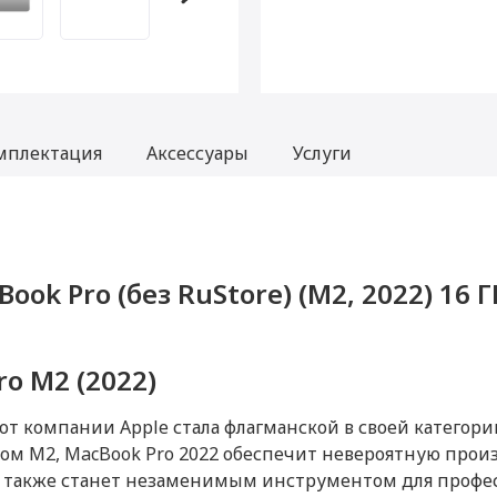
мплектация
Аксессуары
Услуги
ook Pro (без RuStore) (M2, 2022) 16 ГБ
pple MacBook Pro (без RuStore) (M2, 
le MacBook Pro (без RuStore) (M2, 20
стый
стый
49
ac
ro M2 (2022)
ранее активирована, что не влияет на срок гарантийного обслуживания в 
 от компании Apple стала флагманской в своей категор
проходил процедуру привязки к аккаунту Apple ID, не был использован. Вн
1 99
свойства сохраняются.
м М2, MacBook Pro 2022 обеспечит невероятную прои
а также станет незаменимым инструментом для профе