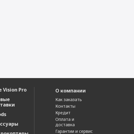
 Vision Pro
О компании
овые
Как заказать
тавки
Контакты
Кредит
ods
Оплата и
ссуары
доставка
Гарантии и сервис
дрокоптеры