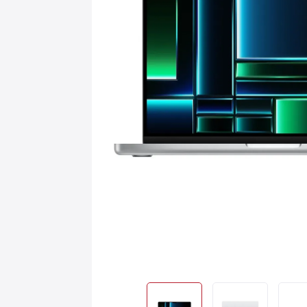
Игровые приставки
AirPods
С
Аксессуары
Квадрокоптеры
Apple TV
Dyson
Сертификаты
Акции