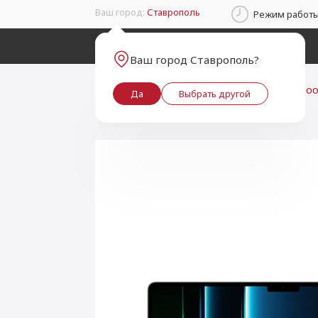
Ваш город:
Ставрополь
Режим работы: 
Каталог
Ваш город Ставрополь?
Главная
Каталог товаров
Mac
MacBoo
Да
Выбрать другой
iPhone
ТБ SSD, Серебристый (MPHK3)
iPad
К
Mac
Гаджеты
Watch
Apple Vision Pro