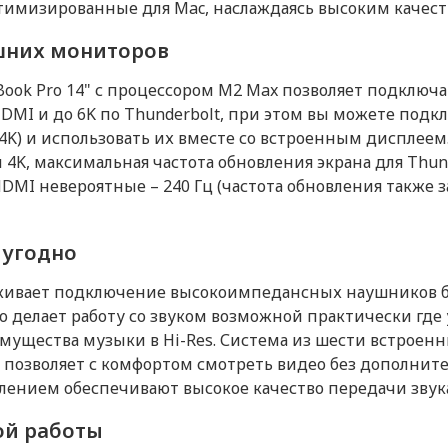
тимизированные для Mac, наслаждаясь высоким качест
Интерфейсы и носите
шних мониторов
Интерфейсы
Book Pro 14" с процессором M2 Max позволяет подключ
DMI и до 6K по Thunderbolt, при этом вы можете подк
+ 4K) и использовать их вместе со встроенным дисплее
 4K, максимальная частота обновления экрана для Thu
я HDMI невероятные – 240 Гц (частота обновления также 
 угодно
рживает подключение высокоимпедансных наушников б
 делает работу со звуком возможной практически где 
мущества музыки в Hi-Res. Система из шести встроен
 позволяет с комфортом смотреть видео без дополните
ением обеспечивают высокое качество передачи звука
ой работы