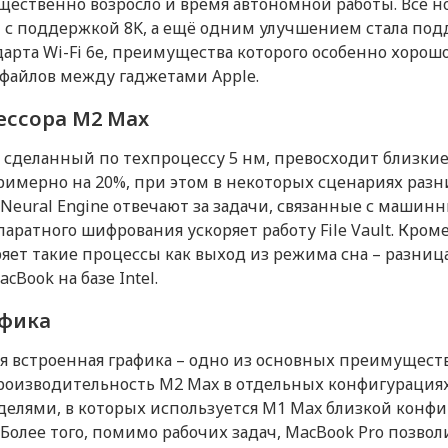
Связь
щественно возросло и время автономной работы. Все н
15.5
с поддержкой 8K, а ещё одним улучшением стала по
Apple Pay
312.6
арта Wi-Fi 6e, преимущества которого особенно хорош
файлов между гаджетами Apple.
221.2
Процессор
1630
ессора M2 Max
Производитель процессора
 сделанный по техпроцессу 5 нм, превосходит близкие
Процессор
имерно на 20%, при этом в некоторых сценариях раз
Количество ядер процессор
Neural Engine отвечают за задачи, связанные с машин
5.3
ратного шифрования ускоряет работу File Vault. Кроме
i-Fi 6 (802.11ax) с MIMO 2x2
ряет такие процессы как выход из режима сна – разни
Память
cBook на базе Intel.
Оперативная память (Мб)
афика
Встроенная память
HD-камера FaceTime 1080p
 встроенная графика – одно из основных преимуществ
Датчики
 производительность M2 Max в отдельных конфигурация
моделями, в которых используется M1 Max близкой конф
Touch ID (Сканер отпечатков
 Более того, помимо рабочих задач, MacBook Pro позвол