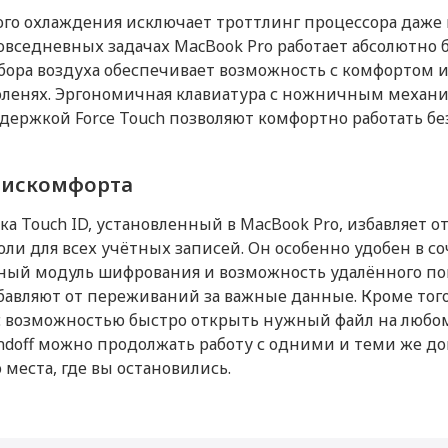
го охлаждения исключает троттлинг процессора даже
овседневных задачах MacBook Pro работает абсолютно 
бора воздуха обеспечивает возможность с комфортом и
коленях. Эргономичная клавиатура с ножничным механ
держкой Force Touch позволяют комфортно работать б
 дискомфорта
а Touch ID, установленный в MacBook Pro, избавляет 
ли для всех учётных записей. Он особенно удобен в со
атный модуль шифрования и возможность удалённого по
бавляют от переживаний за важные данные. Кроме то
 с возможностью быстро открыть нужный файл на любо
 Handoff можно продолжать работу с одними и теми же 
 места, где вы остановились.