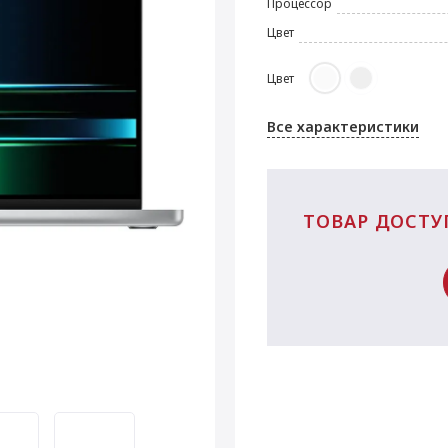
Процессор
Цвет
Цвет
тилусы Apple Pencil
iPhone 15 Pro Max
iPad Air 11" (2024)
Наушники Apple
iPhone 15 Pro
iPad mini 7
iPad Pro 12.9'' (2022)
Apple HomePod
iPhone 15 Plus
EarPods
Все характеристики
ТОВАР ДОСТУ
Трекеры Apple Air
iPad (2022)
iPhone 14
iPhone SE (2022)
Кабели Apple
iPad mini 6
СЗУ Apple
iPhone 13
Tag