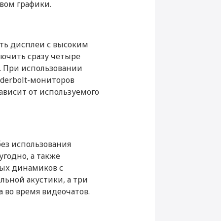
вом графики.
ли
HDMI, Thunderbolt
ать дисплеи с высоким
лючить сразу четыре
м. При использовании
nderbolt-мониторов
зависит от используемого
ез использования
угодно, а также
ных динамиков с
льной акустики, а три
 во время видеочатов.