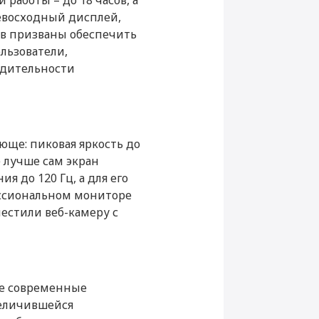
работы – до 18 часов, а
евосходный дисплей,
0 ₽
Добавить в корзину
в призваны обеспечить
льзователи,
приложении iTunes
до
одительности
18
0 ₽
Добавить в корзину
беспроводная Apple
до 18
Mouse 3 White
ч)
70
0 ₽
Адаптер USB-C
Добавить в корзину
юще: пиковая яркость до
оводной связи (ч)
до 12
ё лучше сам экран
Li-Pol
я до 120 Гц, а для его
 ₽
Купить
0 ₽
Добавить в корзину
ессиональном мониторе
естили веб-камеру с
14.2
Retina XDR
3024 x 1964
ее современные
величившейся