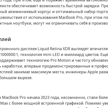
 года, при этом, ещё и поражает временем автономной 
екте обеспечивает возможность быстрой зарядки. Пр
1 99
Питание
ьный алюминиевый корпус и оптимальный набор порто
вольствия от использования MacBook Pro, при этом по
Серебристый
Воспроизведении фильмов в 
ные ноутбуки, могут не ограничивать себя в произв
(ч)
от 99
ac)
macOS
Наушники с микрофоном
Мышь 
Время работы (ч)
Apple EarPods with Lightning
Magic 
2023
плей
Энергоемкость батареи (Вт*
Connector
от 99
Кабель USB-C MagSafe 3
новление ПО iPhone, iPad, MacBook
роенного дисплея Liquid Retina XDR выглядят впечатля
Работа в интернете по беспр
 1000000:1, технология mini-LED и миллиард цветов. Ещ
Тип аккумулятора
Да
ддерживает технологию Pro Motion и частоту обновлени
2 490 ₽
7 790
ить
Купить
от 49
сь наработки, впервые продемонстрированные в проф
Дисплей
 дисплей занимал максимум места, инженеры Apple разм
большом вырезе.
Диагональ (дюйм)
Apple
Технология дисплея
Китай
Разрешение (пикс)
MacBook Pro начала 2023 года, несомненно, стали бол
 Max с более мощной встроенной графикой. Помимо у