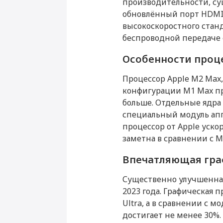
производительности, су
Высота (мм)
обновлённый порт HDMI 
Ширина (мм)
высокоскоростного станд
беспроводной передаче 
Толщина (мм)
Вес (г)
Особенности проц
Процессор Apple M2 Max,
Подключение
конфигурации M1 Max пр
больше. Отдельные ядра 
Bluetooth
специальный модуль аппа
Wi-Fi
W
процессор от Apple уско
заметна в сравнении с Ma
Камера
Впечатляющая гр
Основная камера (Мп)
Существенно улучшенная
2023 года. Графическая
Ultra, а в сравнении с 
достигает не менее 30%.