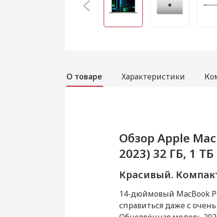
О товаре
Характеристики
Ко
Услуги
Обзор Apple MacB
Характеристики 
Комплектация Ap
Аксессуары
2023) 32 ГБ, 1 Т
CPU, 30C GPU, 20
30C GPU, 2023) 3
Установка приложений для M
Красивый. Компа
Данная модель могла быть 
14-дюймовый MacBook Pr
Товар является новым, не 
Установка Windows
справиться даже с очен
функциональность и иные 