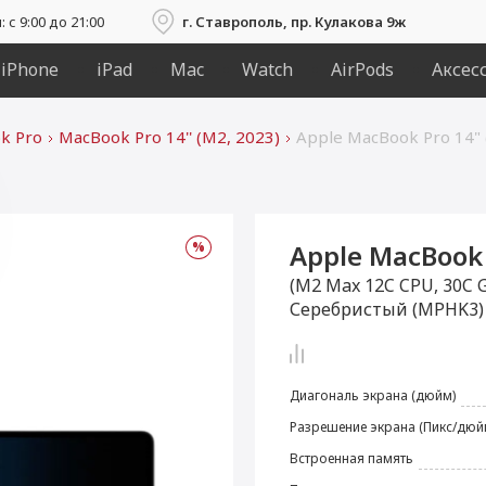
с 9:00 до 21:00
г. Ставрополь, пр. Кулакова 9ж
iPhone
iPad
Mac
Watch
AirPods
Аксес
k Pro
MacBook Pro 14'' (M2, 2023)
Apple MacBook Pro 14" 
%
Apple MacBook 
вадрокоптер DJI
Apple TV 4K 64 ГБ
Очки виртуальной
Аксессуары Dyson
iPad Air 13" (2026)
Аксессуары для
Nintendo Switch
Подарочный
Гарнитура
AirPods Max
Watch Ultra
iPhone 17
Mac mini
Умные очки Ray-Ban
Аксессуары для iPad
Выпрямители Dyson
Квадрокоптер DJI
Apple TV 4K 128 ГБ
iPad Air 11" (2026)
Подарочный
Sony Dualsense
MacBook Neo
iPhone 17 Pro
Watch Ultra 3
Гарнитура
Очистители воздух
Аксессуары для Mac
Квадрокоптер DJI
iPhone 17 Pro Max
Sony Playstation 5
iPad Air 13'' (2025)
Фитнес-трекеры
Подарочный
Watch 11 series
Гарнитура
MacBook Air
Mini 3 Pro (DJI RC)
сертификат 1000
реальности Meta
виртуальной
Wi-Fi (3-го
iPhone
Wi-Fi + Ethernet (3-
сертификат 2000
Avata Pro-View
виртуальной
сертификат 3000
Mini 3 Fly More
виртуальной
Google
Dyson
(M2 Max 12C CPU, 30C GP
реальности Apple
поколения)
Quest*
реальности Apple
го поколения)
Combo
реальности Apple
Combo
Серебристый (MPHK3)
Vision Pro 256 ГБ
Vision Pro 512 ГБ
Vision Pro 1 ТБ
Диагональ экрана (дюйм)
iPad Pro 13" (2025)
iPhone 16 Pro Max
Беспроводные
Watch Ultra 2
Фены Dyson
Watch 10 series
Беспроводные
iPhone 16 Pro
iPad (2025)
iPad Pro 13'' (2024)
Watch SE (2024)
iPhone 16 Plus
Кабели
Разрешение экрана (Пикс/дюй
внешние
зарядные
Встроенная память
аккумуляторы
устройства