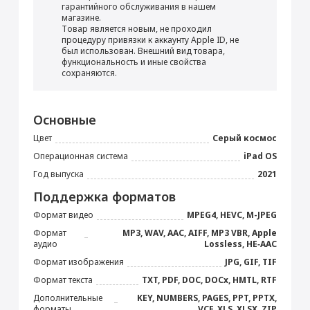
Перенос данных (iPhone, iPad)
гарантийного обслуживания в нашем
магазине.
от 990 ₽
Товар является новым, не проходил
процедуру привязки к аккаунту Apple ID, не
был использован. Внешний вид товара,
Добавить в корзину
функциональность и иные свойства
сохраняются.
iPad 8.3"
Блок питания 20 Вт
Прошивка/восстановление/обновление ПО
Основные
iPhone, iPad, MacBook
Стилус Apple Pencil
Цвет
Серый космос
от 990 ₽
(USB-C)
Операционная система
iPad OS
7 490 ₽
Год выпуска
2021
Добавить в корзину
Поддержка форматов
Купить
Формат видео
MPEG4, HEVC, M-JPEG
Формат
MP3, WAV, AAC, AIFF, MP3 VBR, Apple
Кабель USB Type-C
Настройка Apple ID
аудио
Lossless, HE‑AAC
от 490 ₽
Формат изображения
JPG, GIF, TIF
Формат текста
TXT, PDF, DOC, DOCx, HMTL, RTF
Дополнительные
KEY, NUMBERS, PAGES, PPT, PPTX,
Добавить в корзину
форматы
VCF, XLS, XLSX, ZIP