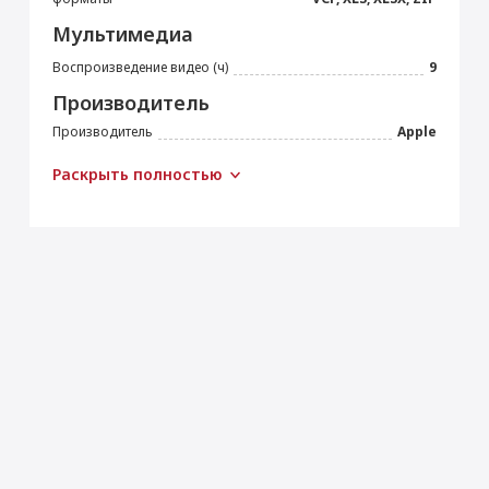
Мультимедиа
Воспроизведение видео (ч)
9
Производитель
Производитель
Apple
Страна производитель
Китай
Раскрыть полностью
Габариты
Высота (мм)
195.4
Ширина (мм)
134.8
Толщина (мм)
6.3
Вес (г)
297
Подключение
Bluetooth
5.0
Wi-Fi
IEEE 802.11ax
Камера
Основная камера (Мп)
12