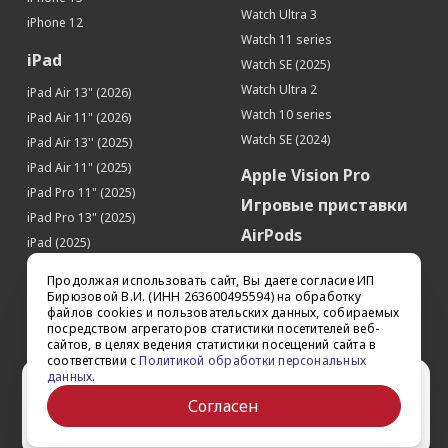
Барометр
Да
Watch Ultra 3
iPhone 12
Touch ID (Сканер отпечатков пальцев)
Да
Watch 11 series
iPad
Watch SE (2025)
SIM-карта
Watch Ultra 2
iPad Air 13" (2026)
Тип SIM-карты
nano-SIM
Watch 10 series
iPad Air 11" (2026)
Кол-во SIM-карт
1
Watch SE (2024)
iPad Air 13'' (2025)
Местоположение
iPad Air 11" (2025)
Apple Vision Pro
Поддержка GPS
Да
iPad Pro 11" (2025)
Игровые приставки
Поддержка ГЛОНАСС
Да
iPad Pro 13" (2025)
AirPods
iPad (2025)
Аксессуары
iPad Pro 13'' (2024)
Продолжая использовать сайт, Вы даете согласие ИП
iPad Pro 11'' (2024)
Квадрокоптеры
Бирюзовой В.И. (ИНН 263600495594) на обработку
файлов cookies и пользовательских данных, собираемых
iPad Air 13'' (2024)
Apple TV
посредством агрегаторов статистики посетителей веб-
iPad Air 11" (2024)
сайтов, в целях ведения статистики посещений сайта в
Dyson
соответствии с
Политикой обработки персональных
iPad mini 7
данных
.
Сертификаты
Ваш город Ставрополь?
iPad Pro 12.9'' (2022)
Согласен
iPad Pro 11'' (2022)
Да
Выбрать другой