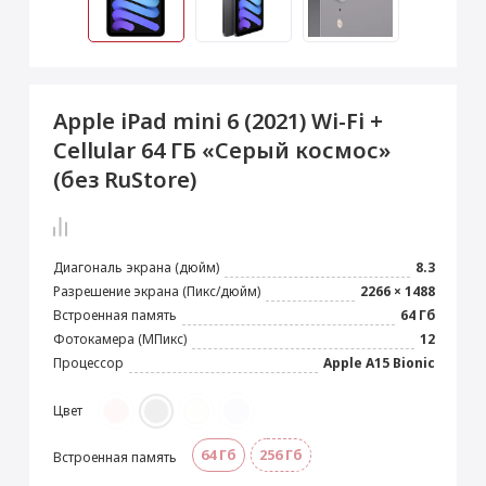
 Max
2024)
e Pencil
s
 (2022)
le EarPods
2022)
od
Apple iPad mini 6 (2021) Wi-Fi +
s
)
Magic Mouse
Cellular 64 ГБ «Серый космос»
pple Magic Keyboard
(без RuStore)
22)
e Air Tag
Диагональ экрана (дюйм)
8.3
Разрешение экрана (Пикс/дюйм)
2266 × 1488
Встроенная память
64 Гб
Фотокамера (МПикс)
12
Процессор
Apple A15 Bionic
Цвет
64 Гб
256 Гб
Встроенная память