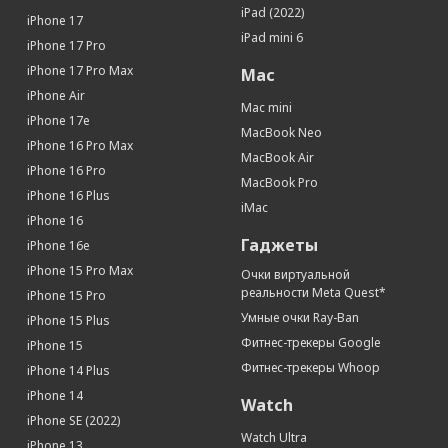
iPad (2022)
Число пикселей на дюйм (PPI)
326
iPhone 17
iPad mini 6
iPhone 17 Pro
Поддержка Multitouch
Да
iPhone 17 Pro Max
Mac
Связь
iPhone Air
Mac mini
Интернет
3G, 4G, 5G
iPhone 17e
MacBook Neo
Процессор
iPhone 16 Pro Max
MacBook Air
Процессор
Apple A15 Bionic
iPhone 16 Pro
MacBook Pro
Количество ядер процессора
6
iPhone 16 Plus
iMac
iPhone 16
Память
Гаджеты
iPhone 16e
Оперативная память (Мб)
4096
iPhone 15 Pro Max
Очки виртуальной
Встроенная память
64 Гб
реальности Meta Quest*
iPhone 15 Pro
Датчики
Умные очки Ray-Ban
iPhone 15 Plus
Акселерометр
Да
Фитнес-трекеры Google
iPhone 15
Гироскоп
Да
Фитнес-трекеры Whoop
iPhone 14 Plus
Датчик освещенности
Да
iPhone 14
Watch
Геомагнитный датчик (цифровой
Да
iPhone SE (2022)
компас)
Watch Ultra
iPhone 13