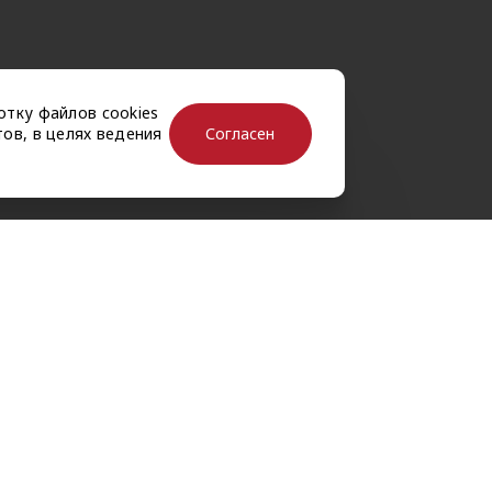
отку файлов cookies
Согласен
ов, в целях ведения
рассылку