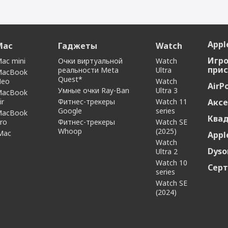
Apple
Mac
Гаджеты
Watch
Игр
ac mini
Очки виртуальной
Watch
прис
реальности Meta
Ultra
MacBook
Quest*
Neo
Watch
AirP
Умные очки Ray-Ban
Ultra 3
MacBook
ir
Фитнес-трекеры
Watch 11
Аксе
Google
series
MacBook
Ква
ro
Фитнес-трекеры
Watch SE
Whoop
(2025)
Mac
Appl
Watch
Dyso
Ultra 2
Watch 10
Сер
series
Watch SE
(2024)