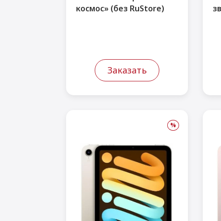
космос» (без RuStore)
зв
Заказать
%