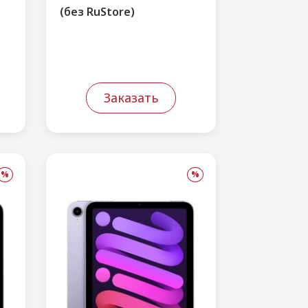
(без RuStore)
Заказать
%
%