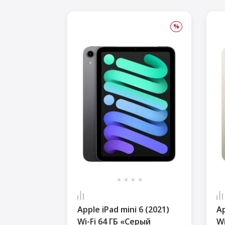
Игровые приставки
%
AirPods
С
Аксессуары
Квадрокоптеры
Apple TV
Dyson
Сертификаты
Акции
Apple iPad mini 6 (2021)
Ap
Wi-Fi 64 ГБ «Серый
Wi