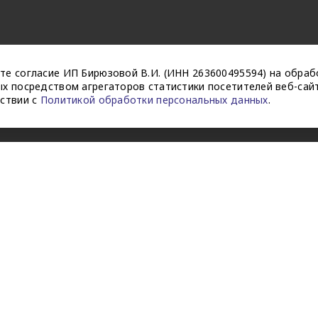
те согласие ИП Бирюзовой В.И. (ИНН 263600495594) на обраб
х посредством агрегаторов статистики посетителей веб-сайт
тствии с
Политикой обработки персональных данных
.
ти
Публичная оферта
Согласие на рекламную / новостную 
ых
Пользовательское соглашение