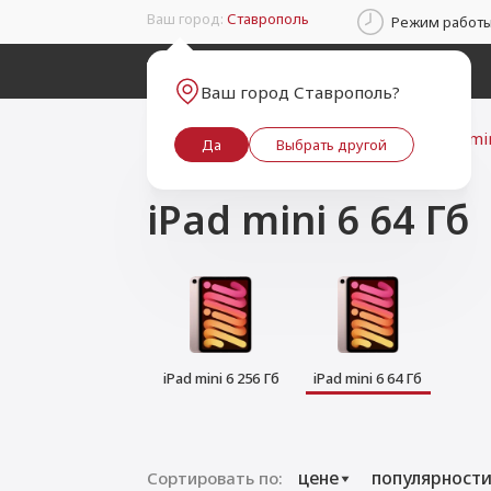
Ваш город:
Ставрополь
Режим работы: 
Каталог
Ваш город Ставрополь?
Главная
Каталог товаров
iPad
iPad mi
Да
Выбрать другой
iPhone
iPad mini 6 64 Гб
iPad
К
Mac
Гаджеты
iPad mini 6 256 Гб
iPad mini 6 64 Гб
Watch
Apple Vision Pro
цене
популярност
Сортировать по: