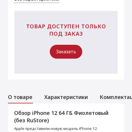
ТОВАР ДОСТУПЕН ТОЛЬКО
ПОД ЗАКАЗ
Заказать
О товаре
Характеристики
Комплекта
Обзор iPhone 12 64 ГБ Фиолетовый
Аксессуары
Услуги
Данная модель могла быть ранее
(без RuStore)
активирована, что не влияет на срок
Перенос данных (iPhone, iPad)
гарантийного обслуживания в нашем
Apple представили новую модель iPhone 12.
магазине.