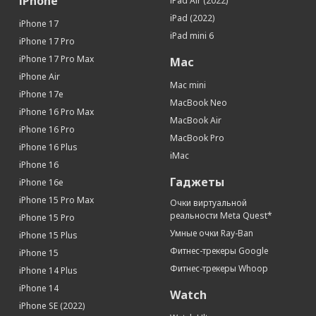
iPhone
Датчики
iPad Air (2022)
iPad (2022)
Гироскоп
Да
iPhone 17
iPad mini 6
Датчик приближения
Да
iPhone 17 Pro
Датчик освещенности
Да
iPhone 17 Pro Max
Mac
Геомагнитный датчик (цифровой
Да
iPhone Air
Mac mini
компас)
iPhone 17e
MacBook Neo
Барометр
Да
iPhone 16 Pro Max
MacBook Air
Face ID (Распознавание лица)
Да
iPhone 16 Pro
MacBook Pro
SIM-карта
iPhone 16 Plus
iMac
iPhone 16
Тип SIM-карты
nano SIM+eSIM
Гаджеты
iPhone 16e
Кол-во SIM-карт
2
iPhone 15 Pro Max
Очки виртуальной
Органайзер
реальности Meta Quest*
iPhone 15 Pro
Календарь
Да
Умные очки Ray-Ban
iPhone 15 Plus
Калькулятор
Да
Фитнес-трекеры Google
iPhone 15
Конвертер валют
Да
Фитнес-трекеры Whoop
iPhone 14 Plus
Секундомер
Да
iPhone 14
Watch
Будильник
Да
iPhone SE (2022)