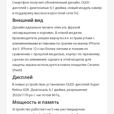
от 990 ₽
Смартфон получил обновленный дизайн, OLED-
Товар является новым, не проходил
дисплей с диагональю 6,1 дюйма, новый модуль камер
процедуру привязки к аккаунту Apple ID, не
был использован. Внешний вид товара,
и поддержку высокоскоростной сети 5G.
Добавить в корзину
функциональность и иные свойства
Внешний вид
сохраняются.
iPhone 12 64 ГБ
Кабель Lightning/USB-
Дизайн идеально можно описать фразой
Фиолетовый
C
«возвращение к корням». В новой модели
Прошивка/восстановление/обновление ПО
Основные
производитель решил вернуться к острым углам с
iPhone, iPad, MacBook
алюминиевыми вставками по граням на манер iPhone
СЗУ Apple 20Вт Type-C
Зарядное устройство
Модель
iPhone 12
от 990 ₽
Apple MagSafe
4 и 5. IPhone 12 стал более легким и тонким по
Цвет
Фиолетовый
сравнению с прошлой моделью, корпус по-прежнему
2 990 ₽
5 990 ₽
Операционная система
iOS 14
сделан из алюминия, однако в этой модели для
Добавить в корзину
защиты экрана используется новое покрытие Ceramic
Корпус
Купить
Купить
Shield.
Тип корпуса
Классический
Дисплей
Материал корпуса
Алюминий, Стекло
Настройка Apple ID
В новых устройствах установлен OLED-дисплей Super
Защита от влаги и пыли
Да
от 490 ₽
Retina XDR. Диагональ 6,1 дюйма, разрешение
Стандарт защиты
IP68
2532х1170 px с частотой 60 Гц.
Мультимедиа
Мощность и память
Добавить в корзину
Воспроизведение музыки (ч)
65
Устройство работает на 5-нм шестиядерном
Встроенный динамик
Да