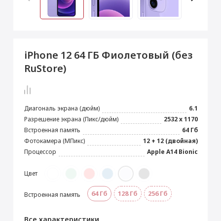
 Max
2024)
e Pencil
s
 (2022)
le EarPods
2022)
od
iPhone 12 64 ГБ Фиолетовый (без
s
)
Magic Mouse
RuStore)
pple Magic Keyboard
22)
e Air Tag
Диагональ экрана (дюйм)
6.1
Разрешение экрана (Пикс/дюйм)
2532 x 1170
Встроенная память
64 Гб
Фотокамера (МПикс)
12 + 12 (двойная)
Процессор
Apple A14 Bionic
Цвет
64 Гб
128 Гб
256 Гб
Встроенная память
Все характеристики