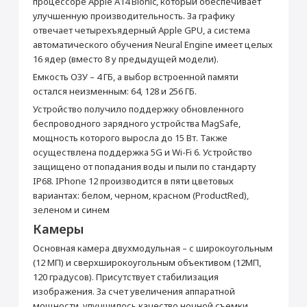
процессоре Apple A14 Bionic, который обеспечивает
улучшенную производительность. За графику
Производитель
Установка приложений (Сбер, Альфа-Банк,
отвечает четырехъядерный Apple GPU, а система
Производитель
Apple
2ГИС и др.)
автоматического обучения Neural Engine имеет целых
Страна производитель
Китай
16 ядер (вместо 8 у предыдущей модели).
от 990 ₽
Емкость ОЗУ – 4 ГБ, а выбор встроенной памяти
Габариты
Раскрыть полностью
остался неизменным: 64, 128 и 256 ГБ.
Высота (мм)
146.7
Добавить в корзину
Устройство получило поддержку обновленного
Ширина (мм)
71.5
беспроводного зарядного устройства MagSafe,
Толщина (мм)
7.4
мощность которого выросла до 15 Вт. Также
Вес (г)
164
осуществлена поддержка 5G и Wi-Fi 6. Устройство
защищено от попадания воды и пыли по стандарту
Подключение
IP68. IPhone 12 производится в пяти цветовых
Bluetooth
5.0
вариантах: белом, черном, красном (ProductRed),
зеленом и синем
Wi-Fi
IEEE 802.11ax
Камеры
NFC
Да
Камера
Основная камера двухмодульная – с широкоугольным
(12 МП) и сверхширокоугольным объективом (12МП,
Основная камера (Мп)
12 + 12 (двойная)
120 градусов). Присутствует стабилизация
Апертура
f/2.4 + f/1.6
изображения. За счет увеличения аппаратной
Объектив
Широкоугольный + сверхширокоугольный
мощности, улучшилось качество ночной съемки.