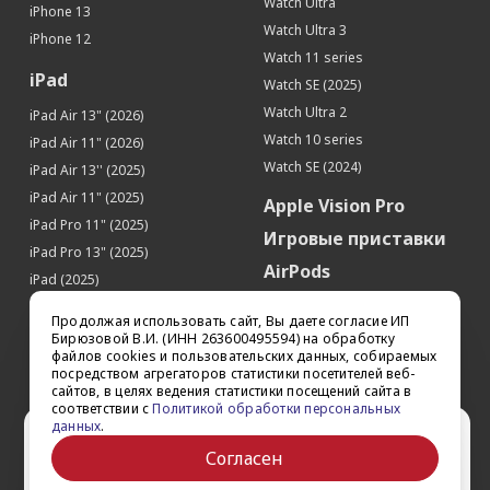
Диктофон
Да
Watch Ultra
iPhone 13
Watch Ultra 3
Местоположение
iPhone 12
Watch 11 series
Поддержка GPS
Да
iPad
Watch SE (2025)
Поддержка ГЛОНАСС
Да
Watch Ultra 2
iPad Air 13" (2026)
Цифровой компас
Да
Watch 10 series
iPad Air 11" (2026)
Watch SE (2024)
iPad Air 13'' (2025)
iPad Air 11" (2025)
Apple Vision Pro
iPad Pro 11" (2025)
Игровые приставки
iPad Pro 13" (2025)
AirPods
iPad (2025)
Аксессуары
iPad Pro 13'' (2024)
Продолжая использовать сайт, Вы даете согласие ИП
iPad Pro 11'' (2024)
Квадрокоптеры
Бирюзовой В.И. (ИНН 263600495594) на обработку
файлов cookies и пользовательских данных, собираемых
iPad Air 13'' (2024)
Apple TV
посредством агрегаторов статистики посетителей веб-
iPad Air 11" (2024)
сайтов, в целях ведения статистики посещений сайта в
Dyson
соответствии с
Политикой обработки персональных
iPad mini 7
данных
.
Сертификаты
Ваш город Ставрополь?
iPad Pro 12.9'' (2022)
Согласен
iPad Pro 11'' (2022)
Да
Выбрать другой