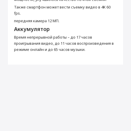
Оптический зум
× 2
Также смартфон может вести съемку видео в 4К 60
fps.
Автофокус
Да
передняя камера 12 МП.
Встроенная вспышка
Светодиодная
Аккумулятор
Видеозапись
Да
Частота кадров видеосъемки
240
Время непрерывной работы – до 17 часов
проигрывания видео, до 11 часов воспроизведения в
Фронтальная камера (Мп)
12
режиме онлайн и до 65 часов музыки.
Питание
Тип аккумулятора
Li-Ion
Беспроводная зарядка
Да
Интерфейсы
Разъем Lightning
Да
Дисплей
Диагональ (дюйм)
6.1
Тип дисплея
OLED, сенсорный, с подсветкой
Разрешение (пикс)
2532 x 1170
Число пикселей на дюйм (PPI)
457