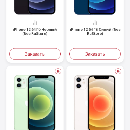
 Max
2024)
e Pencil
s
 (2022)
le EarPods
2022)
od
iPhone 12 64 Гб Черный
iPhone 12 64 ГБ Синий (без
(без RuStore)
RuStore)
s
)
Magic Mouse
pple Magic Keyboard
22)
e Air Tag
Заказать
Заказать
%
%