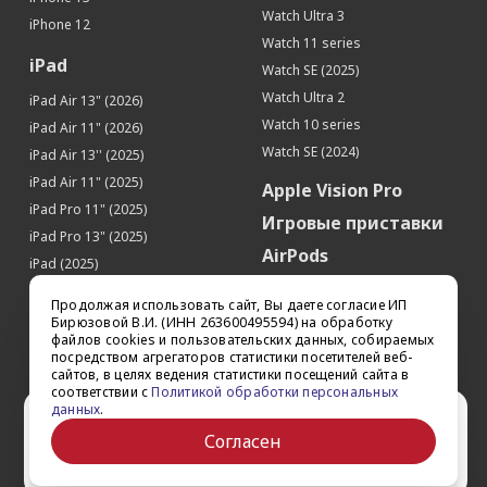
Watch Ultra 3
iPhone 12
Watch 11 series
iPad
Watch SE (2025)
Watch Ultra 2
iPad Air 13" (2026)
Watch 10 series
iPad Air 11" (2026)
Watch SE (2024)
iPad Air 13'' (2025)
iPad Air 11" (2025)
Apple Vision Pro
iPad Pro 11" (2025)
Игровые приставки
iPad Pro 13" (2025)
AirPods
iPad (2025)
Аксессуары
iPad Pro 13'' (2024)
Продолжая использовать сайт, Вы даете согласие ИП
iPad Pro 11'' (2024)
Квадрокоптеры
Бирюзовой В.И. (ИНН 263600495594) на обработку
файлов cookies и пользовательских данных, собираемых
iPad Air 13'' (2024)
Apple TV
посредством агрегаторов статистики посетителей веб-
iPad Air 11" (2024)
сайтов, в целях ведения статистики посещений сайта в
Dyson
соответствии с
Политикой обработки персональных
iPad mini 7
данных
.
Сертификаты
Ваш город Ставрополь?
iPad Pro 12.9'' (2022)
Согласен
iPad Pro 11'' (2022)
Да
Выбрать другой